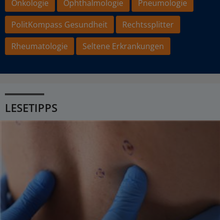
Onkologie
Ophthalmologie
Pneumologie
PolitKompass Gesundheit
Rechtssplitter
Rheumatologie
Seltene Erkrankungen
LESETIPPS