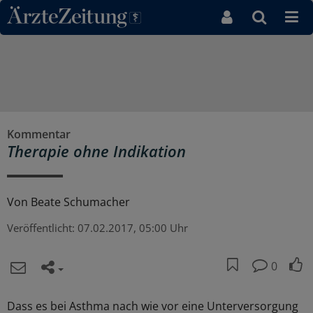
Direkt zum Inhaltsbereich
Kommentar
Therapie ohne Indikation
Von
Beate Schumacher
Veröffentlicht:
07.02.2017, 05:00 Uhr
0
Dass es bei Asthma nach wie vor eine Unterversorgung