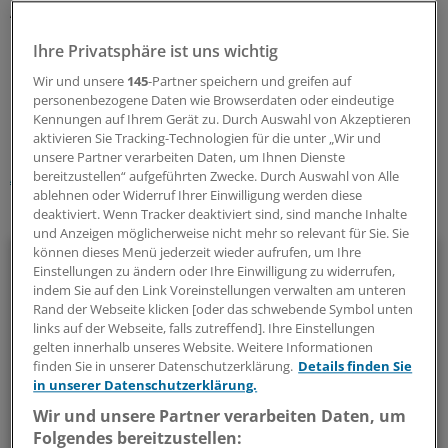
Asthmamedikamente erhält, der nicht (mehr) an Asthma
leidet.
Ihre Privatsphäre ist uns wichtig
Wir und unsere
145
-Partner speichern und greifen auf
0
personenbezogene Daten wie Browserdaten oder eindeutige
Kennungen auf Ihrem Gerät zu. Durch Auswahl von Akzeptieren
aktivieren Sie Tracking-Technologien für die unter „Wir und
Schlagworte:
unsere Partner verarbeiten Daten, um Ihnen Dienste
Asthma/COPD
Pneumologie
bereitzustellen“ aufgeführten Zwecke. Durch Auswahl von Alle
ablehnen oder Widerruf Ihrer Einwilligung werden diese
Ihr Newsletter zum Thema
deaktiviert. Wenn Tracker deaktiviert sind, sind manche Inhalte
und Anzeigen möglicherweise nicht mehr so relevant für Sie. Sie
können dieses Menü jederzeit wieder aufrufen, um Ihre
Pneumologie
Einstellungen zu ändern oder Ihre Einwilligung zu widerrufen,
indem Sie auf den Link Voreinstellungen verwalten am unteren
Asthma, COPD, COVID-19: Über Atemwegserkrankungen
Rand der Webseite klicken [oder das schwebende Symbol unten
informieren wir Sie in diesem Newsletter umfassend.
links auf der Webseite, falls zutreffend]. Ihre Einstellungen
gelten innerhalb unseres Website. Weitere Informationen
finden Sie in unserer Datenschutzerklärung.
Details finden Sie
alle 2 Wochen (Freitag)
in unserer Datenschutzerklärung.
Wir und unsere Partner verarbeiten Daten, um
Zum Abonnieren bitte anmelden
Folgendes bereitzustellen: