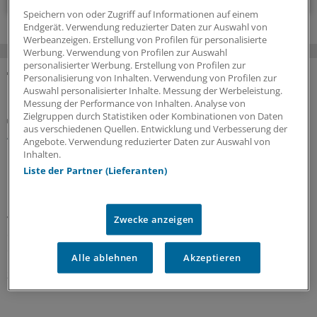
Speichern von oder Zugriff auf Informationen auf einem
Endgerät. Verwendung reduzierter Daten zur Auswahl von
Werbeanzeigen. Erstellung von Profilen für personalisierte
Werbung. Verwendung von Profilen zur Auswahl
personalisierter Werbung. Erstellung von Profilen zur
Personalisierung von Inhalten. Verwendung von Profilen zur
MEHR ZUM THEMA
Auswahl personalisierter Inhalte. Messung der Werbeleistung.
Messung der Performance von Inhalten. Analyse von
Zielgruppen durch Statistiken oder Kombinationen von Daten
Metaanalyse
aus verschiedenen Quellen. Entwicklung und Verbesserung der
Atemwegsviren auch bei nichtakutem Asthma
Angebote. Verwendung reduzierter Daten zur Auswahl von
häufig nachweisbar
Inhalten.
Nicht nur im Kontext von Exazerbationen, sondern auch
Liste der Partner (Lieferanten)
in Phasen ohne akute Symptome kommen
respiratorische Viren bei Menschen mit Asthma häufig
vor. Was bedeutet das für den diagnostischen Wert
Zwecke anzeigen
entsprechender Tests? Eine Kollegin ordnet die Studie
ein.
Alle ablehnen
Akzeptieren
30.07.2026