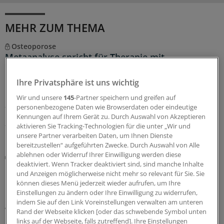
MEHR ZUM THEMA
Osteoporose
Metaanalyse spricht für Therapie mit
Bisphosphonaten auch nach akuter Fraktur
Ihre Privatsphäre ist uns wichtig
Kann die antiresorptive Wirkung von Osteoporose-
Medikamenten die Frakturheilung beeinträchtigen? Eine
Wir und unsere
145
-Partner speichern und greifen auf
aktuelle Metaanalyse gibt Entwarnung.
personenbezogene Daten wie Browserdaten oder eindeutige
Kennungen auf Ihrem Gerät zu. Durch Auswahl von Akzeptieren
23.06.2026
aktivieren Sie Tracking-Technologien für die unter „Wir und
unsere Partner verarbeiten Daten, um Ihnen Dienste
bereitzustellen“ aufgeführten Zwecke. Durch Auswahl von Alle
ablehnen oder Widerruf Ihrer Einwilligung werden diese
Erhöhtes Risiko für Osteoporose
deaktiviert. Wenn Tracker deaktiviert sind, sind manche Inhalte
Entzündung bei Rheumatoider Arthritis unter
und Anzeigen möglicherweise nicht mehr so relevant für Sie. Sie
Kontrolle, Knochendichte stabil? – Von wegen!
können dieses Menü jederzeit wieder aufrufen, um Ihre
Menschen mit Rheuma sind vermehrt Osteoporose-
Einstellungen zu ändern oder Ihre Einwilligung zu widerrufen,
indem Sie auf den Link Voreinstellungen verwalten am unteren
gefährdet, auch wegen der chronischen Inflammation.
Rand der Webseite klicken [oder das schwebende Symbol unten
Doch selbst, wenn diese unter modernen Therapien
links auf der Webseite, falls zutreffend]. Ihre Einstellungen