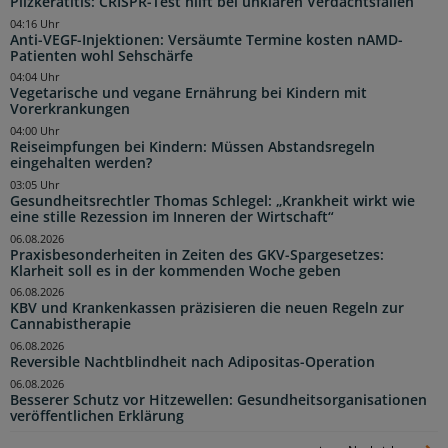
Pilzkeratitis: CRISPR-Test hilft bei unklaren Verdachtsfällen
04:16 Uhr
Anti-VEGF-Injektionen: Versäumte Termine kosten nAMD-
Patienten wohl Sehschärfe
04:04 Uhr
Vegetarische und vegane Ernährung bei Kindern mit
Vorerkrankungen
04:00 Uhr
Reiseimpfungen bei Kindern: Müssen Abstandsregeln
eingehalten werden?
03:05 Uhr
Gesundheitsrechtler Thomas Schlegel: „Krankheit wirkt wie
eine stille Rezession im Inneren der Wirtschaft“
06.08.2026
Praxisbesonderheiten in Zeiten des GKV-Spargesetzes:
Klarheit soll es in der kommenden Woche geben
06.08.2026
KBV und Krankenkassen präzisieren die neuen Regeln zur
Cannabistherapie
06.08.2026
Reversible Nachtblindheit nach Adipositas-Operation
06.08.2026
Besserer Schutz vor Hitzewellen: Gesundheitsorganisationen
veröffentlichen Erklärung