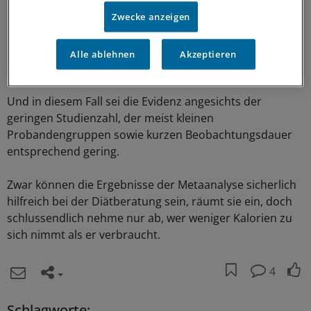
Zwecke anzeigen
Entsprechend fällt auch das Urteil der Internistin Wendy
L. Bennett von der John-Hopkins-Universität in New York
in ihrem Editorial aus. "Eine Metaanalyse ist immer nur
Alle ablehnen
Akzeptieren
so gut wie die ausgewerteten Studien", schreibt sie.
Und in diesem Fall sei die Evidenz angesichts der
geringen Studienzahl, der meist kleinen
Probandengruppen sowie kurzen Beobachtungsdauer
entsprechend gering.
Zwar können die Ergebnisse der Metaanalyse sicherlich
hilfreich bei der Diätberatung sein, räumt sie ein, doch
schlussendlich nehme nur ab, wer weniger Kalorien zu
sich nimmt als er verbraucht.
4
Schlagworte: