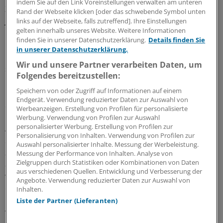
indem Sie auf den Link Voreinstellungen verwalten am unteren
Zeiträumen (< 1 Jahr: -2,05; 95%-KI -2,85 bis -1,25 vs. = 1
Rand der Webseite klicken [oder das schwebende Symbol unten
Jahr: -1,13 kg; 95%-KI -2,04 bis -0,21).
links auf der Webseite, falls zutreffend]. Ihre Einstellungen
gelten innerhalb unseres Website. Weitere Informationen
finden Sie in unserer Datenschutzerklärung.
Details finden Sie
Nach Ansicht von Ru-Yi Huang aus dem E-Da-
in unserer Datenschutzerklärung.
Krankenhaus in Koahsiung City und seinen Kollegen
Wir und unsere Partner verarbeiten Daten, um
scheint eine vegetarische Ernährung - und eine vegane
Folgendes bereitzustellen:
im Besonderen - das Abnehmen zu erleichtern. Dieser
Speichern von oder Zugriff auf Informationen auf einem
Effekt lasse jedoch mit der Zeit nach, so die
Endgerät. Verwendung reduzierter Daten zur Auswahl von
Studienautoren.
Werbeanzeigen. Erstellung von Profilen für personalisierte
Werbung. Verwendung von Profilen zur Auswahl
personalisierter Werbung. Erstellung von Profilen zur
Angesichts der großen Heterogenität der analysierten
Personalisierung von Inhalten. Verwendung von Profilen zur
Studien möchten Huang und Kollegen die Ergebnisse
Auswahl personalisierter Inhalte. Messung der Werbeleistung.
zudem mit Vorsicht interpretiert wissen und verweisen
Messung der Performance von Inhalten. Analyse von
Zielgruppen durch Statistiken oder Kombinationen von Daten
auf die unterschiedlichen Studiendesigns, die
aus verschiedenen Quellen. Entwicklung und Verbesserung der
verschiedenen Diäten mit und ohne Kalorienrestriktion,
Angebote. Verwendung reduzierter Daten zur Auswahl von
die meist nur suboptimale Studienqualität, die
Inhalten.
unterschiedliche Diättreue der Probanden sowie die
Liste der Partner (Lieferanten)
verschiedenen Interventionsstrategien.