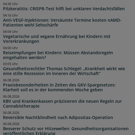
04:30 Uhr
Pilzkeratitis: CRISPR-Test hilft bei unklaren Verdachtsfällen
04:16 Uhr
Anti-VEGF-Injektionen: Versäumte Termine kosten nAMD-
Patienten wohl Sehschärfe
04:04 Uhr
Vegetarische und vegane Ernährung bei Kindern mit
Vorerkrankungen
04:00 Uhr
Reiseimpfungen bei Kindern: Müssen Abstandsregeln
eingehalten werden?
03:05 Uhr
Gesundheitsrechtler Thomas Schlegel: „Krankheit wirkt wie
eine stille Rezession im Inneren der Wirtschaft“
06.08.2026
Praxisbesonderheiten in Zeiten des GKV-Spargesetzes:
Klarheit soll es in der kommenden Woche geben
06.08.2026
KBV und Krankenkassen präzisieren die neuen Regeln zur
Cannabistherapie
06.08.2026
Reversible Nachtblindheit nach Adipositas-Operation
06.08.2026
Besserer Schutz vor Hitzewellen: Gesundheitsorganisationen
veröffentlichen Erklärung