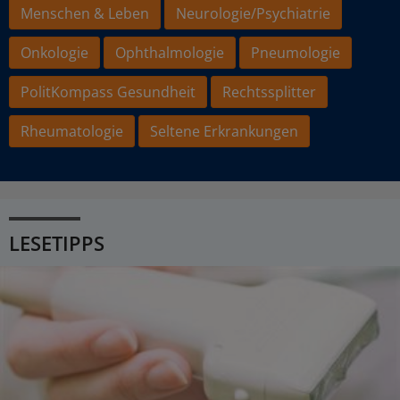
Menschen & Leben
Neurologie/Psychiatrie
Onkologie
Ophthalmologie
Pneumologie
PolitKompass Gesundheit
Rechtssplitter
Rheumatologie
Seltene Erkrankungen
LESETIPPS