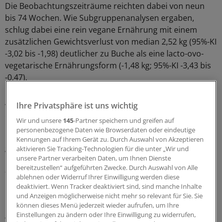
Die Beobachtungszeiträume reichten dabei von neun
bis 74 Wochen. Wie Subgruppenanalysen ergaben,
schlug dabei eine rein vegane Ernährung mit einem
zusätzlichen Gewichtsverlust von median 2,52 kg (95%-KI
-3,02 bis -1,98) deutlicher zu Buche als eine lacto-ovo-
vegetarische Ernährungsform (-1,48 kg; 95%-KI -3,43 bis
-0,47).
Aussagen über langfristigen Vorteil lassen
Ihre Privatsphäre ist uns wichtig
Studien nicht zu
Wir und unsere
145
-Partner speichern und greifen auf
personenbezogene Daten wie Browserdaten oder eindeutige
Erwartungsgemäß verloren Probanden, bei denen
Kennungen auf Ihrem Gerät zu. Durch Auswahl von Akzeptieren
gleichzeitig die täglich aufgenommene Kalorienmenge
aktivieren Sie Tracking-Technologien für die unter „Wir und
unsere Partner verarbeiten Daten, um Ihnen Dienste
limitiert war, mehr Gewicht (-2,21 kg; 95%-KI -3,31 bis
bereitzustellen“ aufgeführten Zwecke. Durch Auswahl von Alle
-1,12) als solche ohne Kalorienrestriktion (-1,13 kg; 95%-
ablehnen oder Widerruf Ihrer Einwilligung werden diese
KI -2,04 bis -0,21).
deaktiviert. Wenn Tracker deaktiviert sind, sind manche Inhalte
und Anzeigen möglicherweise nicht mehr so relevant für Sie. Sie
können dieses Menü jederzeit wieder aufrufen, um Ihre
Der Gewichtsverlust war zudem bei einem Follow-up von
Einstellungen zu ändern oder Ihre Einwilligung zu widerrufen,
weniger als einem Jahr größer als bei längeren