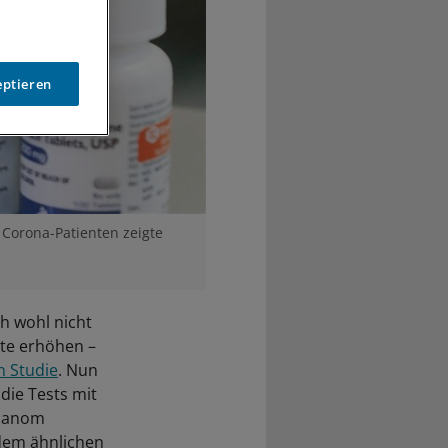
eptieren
Corona-Patienten zeigte
h wohl nicht
te erhöhen –
n Studie
. Nun
ie Tests mit
dhanom
dem ähnlichen