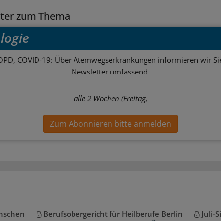
tter zum Thema
logie
OPD, COVID-19: Über Atemwegserkrankungen informieren wir Sie
Newsletter umfassend.
alle 2 Wochen (Freitag)
Zum Abonnieren bitte anmelden
enschen
Berufsobergericht für Heilberufe Berlin
Juli-