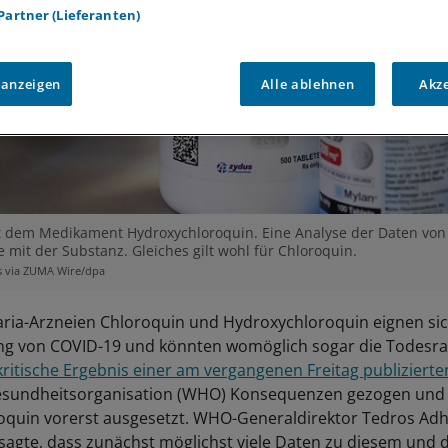
 Partner (Lieferanten)
 anzeigen
Alle ablehnen
Akz
t dem Medikament Hydroxychloroquin. Eine Analyse der Daten von 
e mit der Substanz. Gleiches gilt wohl für Chloroquin.
s via ZUMA Wire/dpa
aria-Arzneien Chloroquin und Hydroxychloroquin eignen sic
ng von COVID-19 und könnten womöglich sogar die Todesra
kritische Ergebnis einer am vergangenen Freitag publizierte
esundheitsorganisation (WHO) Konsequenzen gezogen und d
oquin vorerst ausgesetzt. WHO-Generaldirektor Tedros A
agte, dass zunächst möglichst viele Daten zu diesem und 