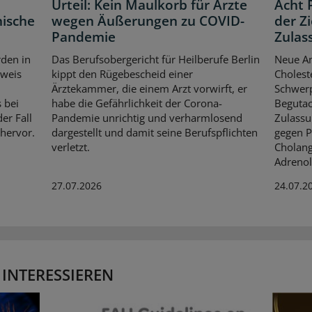
Urteil: Kein Maulkorb für Ärzte
Acht 
nische
wegen Äußerungen zu COVID-
der Z
Pandemie
Zulas
den in
Das Berufsobergericht für Heilberufe Berlin
Neue An
weis
kippt den Rügebescheid einer
Cholest
Ärztekammer, die einem Arzt vorwirft, er
Schwerp
s bei
habe die Gefährlichkeit der Corona-
Begutac
er Fall
Pandemie unrichtig und verharmlosend
Zulassu
 hervor.
dargestellt und damit seine Berufspflichten
gegen P
verletzt.
Cholang
Adrenol
27.07.2026
24.07.2
 INTERESSIEREN