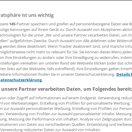
 Freitag publizierten kritischen Studie zur Wirkung des Mal
Hydroxychloroquin bei COVID-19 hat die Weltgesundheitso
vatsphäre ist uns wichtig
r Wirksamkeit der Arznei vorerst ausgesetzt. Zunächst solle
nsere
145
-Partner speichern und greifen auf personenbezogene Daten wie 
usgewertet werden.
utige Kennungen auf Ihrem Gerät zu. Durch Auswahl von Akzeptieren aktivi
echnologien für die unter „Wir und unsere Partner verarbeiten Daten, um I
ellen“ aufgeführten Zwecke. Durch Auswahl von Alle ablehnen oder Widerruf
ng werden diese deaktiviert. Wenn Tracker deaktiviert sind, sind manche Inh
26.05.2020, 12:19 Uhr
öglicherweise nicht mehr so relevant für Sie. Sie können dieses Menü jeder
um Ihre Einstellungen zu ändern oder Ihre Einwilligung zu widerrufen, indem
nstellungen verwalten am unteren Rand der Webseite klicken [oder das sc
en links auf der Webseite, falls zutreffend]. Ihre Einstellungen gelten inner
eitere Informationen finden Sie in unserer Datenschutzerklärung.
Details 
Datenschutzerklärung.
 unsere Partner verarbeiten Daten, um Folgendes bereit
von oder Zugriff auf Informationen auf einem Endgerät. Verwendung reduzi
l von Werbeanzeigen. Erstellung von Profilen für personalisierte Werbung
en zur Auswahl personalisierter Werbung. Erstellung von Profilen zur Person
en. Verwendung von Profilen zur Auswahl personalisierter Inhalte. Messung
ung. Messung der Performance von Inhalten. Analyse von Zielgruppen durch
inationen von Daten aus verschiedenen Quellen. Entwicklung und Verbess
 Verwendung reduzierter Daten zur Auswahl von Inhalten.