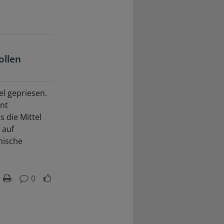
ollen
l gepriesen.
ent
 die Mittel
 auf
inische
0