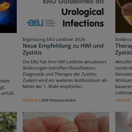
Ergänzung EAU-Leitlinie 2026
Evidenz
Neue Empfehlung zu HWI und
Therap
Zystitis
Zystiti
Die EAU hat ihre HWI-Leitlinie aktualisiert.
Aktuelle
Änderungen betreffen Klassifikation,
rezidivi
Diagnostik und Therapie der Zystitis.
Resisten
Zudem wird ein weiteres Antibiotikum als
Wirksam
hkeit
Mittel der 1. Wahl empfohlen.
basiere
gt,
Leitlin
erfüllt.
ANZEIGE
|
MIP Pharma GmbH
ANZEIGE