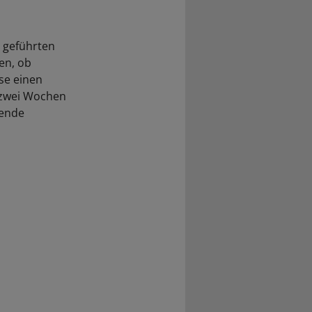
 geführten
en, ob
se einen
r zwei Wochen
hende