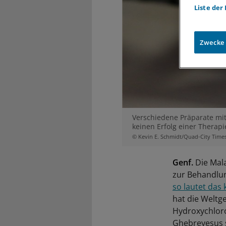
Liste der
Zwecke
Verschiedene Präparate mi
keinen Erfolg einer Therapi
© Kevin E. Schmidt/Quad-City Time
Genf.
Die Mal
zur Behandlu
so lautet das 
hat die Weltg
Hydroxychlor
Ghebreyesus s