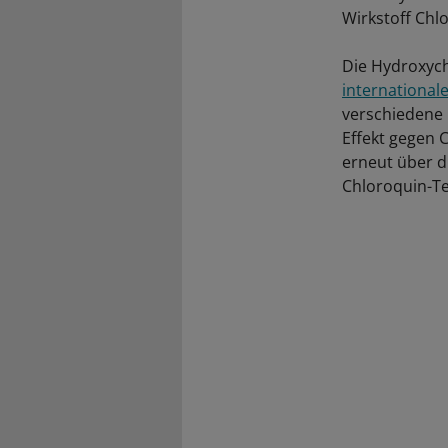
Wirkstoff Chl
Die Hydroxyc
international
verschiedene 
Effekt gegen 
erneut über d
Chloroquin-T