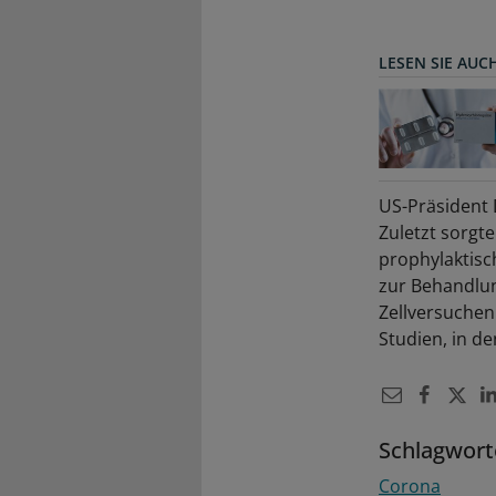
LESEN SIE AUC
US-Präsident 
Zuletzt sorgt
prophylaktisc
zur Behandlun
Zellversuchen 
Studien, in d
Schlagwort
Corona