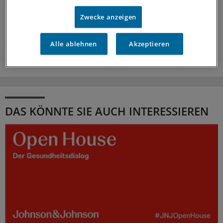
das Netz 2003 mitgegründet. Im Interview erklärt er, wie
Netzarbeit den Praxisalltag unterstützt.
Zwecke anzeigen
Kooperation
|
In Kooperation mit:
AOK-Bundesverband
Alle ablehnen
Akzeptieren
25.06.2026
DAS KÖNNTE SIE AUCH INTERESSIEREN