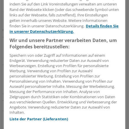
eine Umfrage der Ärzte Zeitung.
indem Sie auf den Link Voreinstellungen verwalten am unteren
Rand der Webseite klicken [oder das schwebende Symbol unten
22.07.2026
links auf der Webseite, falls zutreffend]. Ihre Einstellungen
gelten innerhalb unseres Website. Weitere Informationen
finden Sie in unserer Datenschutzerklärung.
Details finden Sie
Positive Geschäftszahlen
in unserer Datenschutzerklärung.
Ärztegenossenschaft Nord überrascht mit hohem
Wir und unsere Partner verarbeiten Daten, um
Gewinn
Folgendes bereitzustellen:
Die Ärztegenossenschaft Nord macht höhere Gewinne
Speichern von oder Zugriff auf Informationen auf einem
als geplant. Ausgetretene Mitglieder können nun auf
Endgerät. Verwendung reduzierter Daten zur Auswahl von
Auszahlung ihrer Anteile hoffen.
Werbeanzeigen. Erstellung von Profilen für personalisierte
Werbung. Verwendung von Profilen zur Auswahl
25.06.2026
personalisierter Werbung. Erstellung von Profilen zur
Personalisierung von Inhalten. Verwendung von Profilen zur
Auswahl personalisierter Inhalte. Messung der Werbeleistung.
Messung der Performance von Inhalten. Analyse von
Ausgezeichnetes Netzwerk
Zielgruppen durch Statistiken oder Kombinationen von Daten
Ärztenetz Eutin-Malente: Warum
aus verschiedenen Quellen. Entwicklung und Verbesserung der
Qualitätsindikatoren für die Zusammenarbeit so
Angebote. Verwendung reduzierter Daten zur Auswahl von
wichtig sind
Inhalten.
Liste der Partner (Lieferanten)
Das Ärztenetz Eutin-Malente gehört zu den
ausgezeichneten QuATRoNetzen. Thomas Schang hat