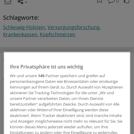
0
Schlagworte:
Schleswig-Holstein
Versorgungsforschung
Krankenkassen
Kopfschmerzen
MEHR ZUM THEMA
Ihre Privatsphäre ist uns wichtig
Wir und unsere
145
-Partner speichern und greifen auf
Umfrage unter KVen
personenbezogene Daten wie Browserdaten oder eindeutige
Erstes Quartal mit Entbudgetierung:
Kennungen auf Ihrem Gerät zu. Durch Auswahl von Akzeptieren
Auszahlungsquoten steigen – besonders in den
aktivieren Sie Tracking-Technologien für die unter „Wir und
Stadtstaaten
unsere Partner verarbeiten Daten, um Ihnen Dienste
bereitzustellen“ aufgeführten Zwecke. Durch Auswahl von Alle
Im ersten Quartal bringt die Entbudgetierung vor allem
ablehnen oder Widerruf Ihrer Einwilligung werden diese
den Hausärztinnen und Hausärzten in den Stadtstaaten
deaktiviert. Wenn Tracker deaktiviert sind, sind manche Inhalte
die erhofft hohen Auszahlungsquoten. Wie stark die
und Anzeigen möglicherweise nicht mehr so relevant für Sie. Sie
Honorarentwicklung in einzelnen KVen ausfällt, zeigt
können dieses Menü jederzeit wieder aufrufen, um Ihre
Einstellungen zu ändern oder Ihre Einwilligung zu widerrufen,