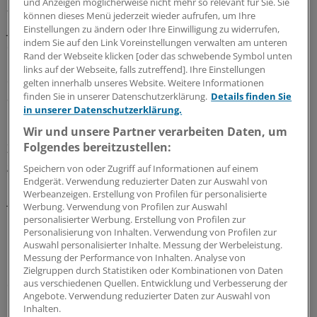
und Anzeigen möglicherweise nicht mehr so relevant für Sie. Sie
tun? "Es gibt sicher nicht nur einen Grund, warum
können dieses Menü jederzeit wieder aufrufen, um Ihre
Jugendliche Rauchen zunehmend als uncool
Einstellungen zu ändern oder Ihre Einwilligung zu widerrufen,
indem Sie auf den Link Voreinstellungen verwalten am unteren
empfinden", antwortet Goecke. Sie führt es auf die
Rand der Webseite klicken [oder das schwebende Symbol unten
Kombination von Rauchverboten, Preiserhöhungen und
links auf der Webseite, falls zutreffend]. Ihre Einstellungen
der intensiven Aufklärung über die Risiken zurück. Doch
gelten innerhalb unseres Website. Weitere Informationen
finden Sie in unserer Datenschutzerklärung.
Details finden Sie
auch bei den Älteren tut sich etwas.
in unserer Datenschutzerklärung.
Wir und unsere Partner verarbeiten Daten, um
Innerhalb der vergangenen 20 Jahre sei der
Folgendes bereitzustellen:
Zigarettenkonsum bei Männern um etwa fünf Prozent
gesunken. Aktuell rauchten rund 30 Prozent bundesweit.
Speichern von oder Zugriff auf Informationen auf einem
Endgerät. Verwendung reduzierter Daten zur Auswahl von
Kaum Veränderungen gab es dagegen bei den Frauen –
Werbeanzeigen. Erstellung von Profilen für personalisierte
je nach Alter qualmen zwischen 20 und 26 Prozent.
Werbung. Verwendung von Profilen zur Auswahl
personalisierter Werbung. Erstellung von Profilen zur
Personalisierung von Inhalten. Verwendung von Profilen zur
Bley der einst die Kneipe seiner Eltern in Thüringen
Auswahl personalisierter Inhalte. Messung der Werbeleistung.
übernahm, wagte 2011 mit "Willi Mangler" in Berlin einen
Messung der Performance von Inhalten. Analyse von
Neustart. "Heute frag‘ ich mich, wie ich das früher mit
Zielgruppen durch Statistiken oder Kombinationen von Daten
aus verschiedenen Quellen. Entwicklung und Verbesserung der
dem ganzen Zigarettenqualm überhaupt ausgehalten
Angebote. Verwendung reduzierter Daten zur Auswahl von
habe", sagt er. Auch die meisten Gäste wollten nicht
Inhalten.