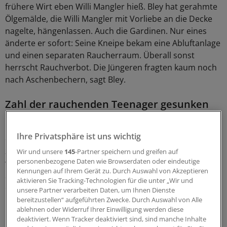
frühere Wirt eben Willi Mangler hieß. Bley hat gerahmte
Ölgemälde, die Willi Mangler mit Vorliebe an die Decke
nagelte, hängenlassen. Auch die Gardinen. Nur eines
änderte er sofort: Seine Kneipe bekam eine Abluftanlage
und einen separaten Raucherraum. Überall sonst
herrscht Rauchverbot. Die Jüngeren fragten kaum noch
nach Aschenbechern, sagt Bley.
Zahl der rauchenden Teenager gesunken
Das entspricht dem Trend, wie die Raucher-Statistiken
Ihre Privatsphäre ist uns wichtig
der Bundeszentrale für gesundheitliche Aufklärung
zeigen. "Wirklich durchschlagende Erfolge beobachten
Wir und unsere
145
-Partner speichern und greifen auf
personenbezogene Daten wie Browserdaten oder eindeutige
wir bei Teenagern", sagt Michaela Goecke, Referentin für
Kennungen auf Ihrem Gerät zu. Durch Auswahl von Akzeptieren
Suchtprävention. Rauchte vor 20 Jahren noch mehr als
aktivieren Sie Tracking-Technologien für die unter „Wir und
ein Viertel der 12- bis 17-Jährigen (28 Prozent), waren es
unsere Partner verarbeiten Daten, um Ihnen Dienste
nach den jüngsten Zahlen für 2016 nur noch 7,4 Prozent.
bereitzustellen“ aufgeführten Zwecke. Durch Auswahl von Alle
ablehnen oder Widerruf Ihrer Einwilligung werden diese
deaktiviert. Wenn Tracker deaktiviert sind, sind manche Inhalte
Hat diese Entwicklung mit den Gesetzen von 2008 zu