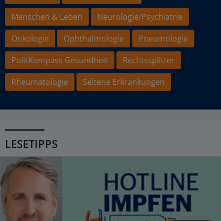
Menschen & Leben
Neurologie/Psychiatrie
Onkologie
Ophthalmologie
Pneumologie
PolitKompass Gesundheit
Rechtssplitter
Rheumatologie
Seltene Erkrankungen
LESETIPPS