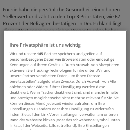
Für sie habe die persönliche Gesundheit einen hohen
Stellenwert und zählt zu den Top-3-Prioritäten, wie 67
Prozent der Befragten bestätigen. In Deutschland liegt
dieser Wert sogar noch sieben Prozentpunkte höher.
Besonders großes Interesse zeigen die Verbraucher an
Ihre Privatsphäre ist uns wichtig
einem gesundheitsfreundlichen Zuhause in Design und
Wir und unsere
145
-Partner speichern und greifen auf
Architektur (49 Prozent). Dazu zählen beispielsweise
personenbezogene Daten wie Browserdaten oder eindeutige
Lösungen zur Sturzprävention, eine ergonomische
Kennungen auf Ihrem Gerät zu. Durch Auswahl von Akzeptieren
aktivieren Sie Tracking-Technologien für die unter „Wir und
Einrichtung und die Anbindung von Pflegediensten.
unsere Partner verarbeiten Daten, um Ihnen Dienste
bereitzustellen“ aufgeführten Zwecke. Durch Auswahl von Alle
Ebenso zeigten sie sich interessiert am Zugang zu
ablehnen oder Widerruf Ihrer Einwilligung werden diese
deaktiviert. Wenn Tracker deaktiviert sind, sind manche Inhalte
Fitness und gesunder Ernährung (43 Prozent),
und Anzeigen möglicherweise nicht mehr so relevant für Sie. Sie
beispielsweise durch Heimtrainingsgeräte,
können dieses Menü jederzeit wieder aufrufen, um Ihre
gemeinschaftliche Gärten und Essenslieferdienste, und
Einstellungen zu ändern oder Ihre Einwilligung zu widerrufen,
an der Überwachung der eigenen Gesundheit zu Hause
indem Sie auf den Link Voreinstellungen verwalten am unteren
Rand der Webseite klicken [oder das schwebende Symbol unten
(39 Prozent), etwa durch Wearables, intelligente
links auf der Webseite, falls zutreffend]. Ihre Einstellungen
Waagen, automatische Medikamentenspender etc.