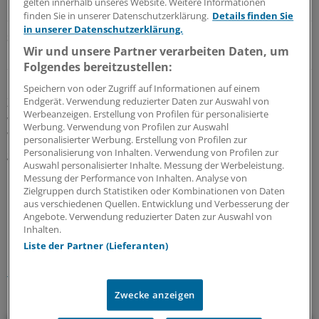
gelten innerhalb unseres Website. Weitere Informationen
finden Sie in unserer Datenschutzerklärung.
Details finden Sie
in unserer Datenschutzerklärung.
Schnell informiert
Wir und unsere Partner verarbeiten Daten, um
Unsere neuen Beiträge im Überblick
Folgendes bereitzustellen:
Das große Interesse spiegelt sich in der
Speichern von oder Zugriff auf Informationen auf einem
Zahlungsbereitschaft der Verbraucher wider. Im Schnitt
Endgerät. Verwendung reduzierter Daten zur Auswahl von
Werbeanzeigen. Erstellung von Profilen für personalisierte
wären die Befragten bereit, monatlich 120 Euro mehr für
Werbung. Verwendung von Profilen zur Auswahl
Wohnraum zu bezahlen, der es ihnen ermöglicht,
personalisierter Werbung. Erstellung von Profilen zur
gesund zu bleiben und länger zu leben, heißt es in einer
Personalisierung von Inhalten. Verwendung von Profilen zur
Auswahl personalisierter Inhalte. Messung der Werbeleistung.
Mitteilung zu dem Bericht.
(kaha)
Messung der Performance von Inhalten. Analyse von
Zielgruppen durch Statistiken oder Kombinationen von Daten
aus verschiedenen Quellen. Entwicklung und Verbesserung der
0
Angebote. Verwendung reduzierter Daten zur Auswahl von
Inhalten.
Schlagworte:
Liste der Partner (Lieferanten)
Gesellschaft
Prävention
Zwecke anzeigen
Ihr Newsletter zum Thema