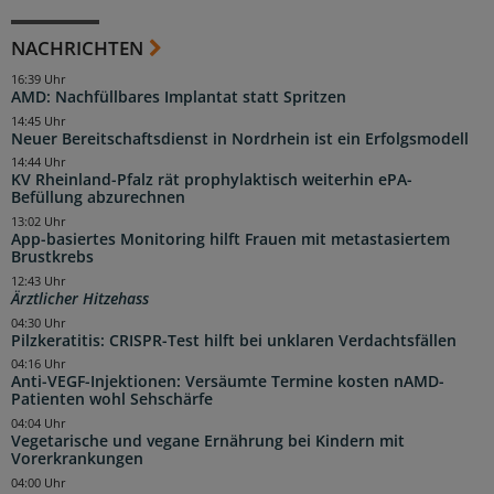
NACHRICHTEN
16:39 Uhr
AMD: Nachfüllbares Implantat statt Spritzen
14:45 Uhr
Neuer Bereitschaftsdienst in Nordrhein ist ein Erfolgsmodell
14:44 Uhr
KV Rheinland-Pfalz rät prophylaktisch weiterhin ePA-
Befüllung abzurechnen
13:02 Uhr
App-basiertes Monitoring hilft Frauen mit metastasiertem
Brustkrebs
12:43 Uhr
Ärztlicher Hitzehass
04:30 Uhr
Pilzkeratitis: CRISPR-Test hilft bei unklaren Verdachtsfällen
04:16 Uhr
Anti-VEGF-Injektionen: Versäumte Termine kosten nAMD-
Patienten wohl Sehschärfe
04:04 Uhr
Vegetarische und vegane Ernährung bei Kindern mit
Vorerkrankungen
04:00 Uhr