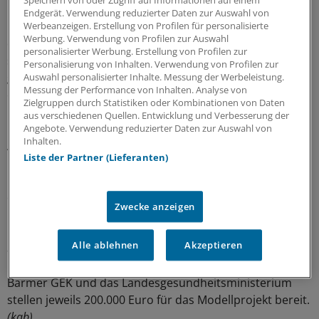
Speichern von oder Zugriff auf Informationen auf einem
Endgerät. Verwendung reduzierter Daten zur Auswahl von
Die Anfahrt und eine Pauschale von 149 Euro müssen
Werbeanzeigen. Erstellung von Profilen für personalisierte
Werbung. Verwendung von Profilen zur Auswahl
die Teilnehmer selbst aufbringen. Der finanzielle Aspekt
personalisierter Werbung. Erstellung von Profilen zur
sei aber in den bisherigen Vorgesprächen kein Problem
Personalisierung von Inhalten. Verwendung von Profilen zur
gewesen, sagt Heiner Beckmann, Landesgeschäftsführer
Auswahl personalisierter Inhalte. Messung der Werbeleistung.
Messung der Performance von Inhalten. Analyse von
der Barmer GEK.
Zielgruppen durch Statistiken oder Kombinationen von Daten
aus verschiedenen Quellen. Entwicklung und Verbesserung der
Die Hürde sei viel eher, sich auf eine mehrtägige
Angebote. Verwendung reduzierter Daten zur Auswahl von
Inhalten.
Abwesenheit von zu Hause einzulassen, so Juliane
Liste der Partner (Lieferanten)
Diekmann von der Krankenkasse. Damit der
Pflegebedürftige während der Zeit gut versorgt ist, gibt
es im Vorfeld eine Beratung, die die jeweiligen
Zwecke anzeigen
Möglichkeiten der Unterstützung im eigenen Netzwerk
und durch Pflegedienste oder stationäre Kurzzeitpflege
Alle ablehnen
Akzeptieren
aufzeigt.
Barmer GEK und das Landesgesundheitsministerium
stellen jeweils 200.000 Euro für das Modellprojekt bereit.
(kab)