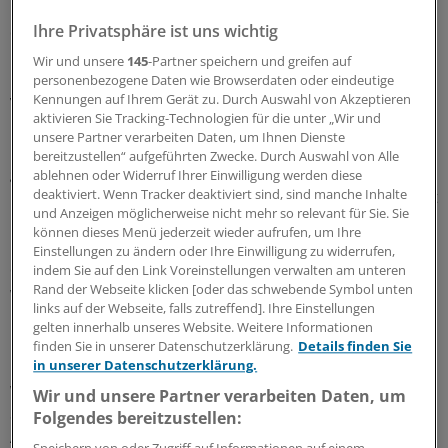
Region. Außerdem gibt es für die Teilnehmer im Rahmen
der Nachsorge individuelle Beratung, je nach
Ihre Privatsphäre ist uns wichtig
Betroffenheit bis zu sieben Monate nach dem Seminar.
Wir und unsere
145
-Partner speichern und greifen auf
personenbezogene Daten wie Browserdaten oder eindeutige
Viertägige Seminare
Kennungen auf Ihrem Gerät zu. Durch Auswahl von Akzeptieren
aktivieren Sie Tracking-Technologien für die unter „Wir und
unsere Partner verarbeiten Daten, um Ihnen Dienste
Bisherige vereinzelte Angebote in diesem Bereich hätten
bereitzustellen“ aufgeführten Zwecke. Durch Auswahl von Alle
gezeigt, dass der positive Effekt einer solchen Auszeit
ablehnen oder Widerruf Ihrer Einwilligung werden diese
bereits nach ein bis zwei Monaten verpufft war, erläutert
deaktiviert. Wenn Tracker deaktiviert sind, sind manche Inhalte
und Anzeigen möglicherweise nicht mehr so relevant für Sie. Sie
Matthias Mozdzanowski vom Institut für
können dieses Menü jederzeit wieder aufrufen, um Ihre
Qualitätssicherung in Prävention und Rehabilitation an
Einstellungen zu ändern oder Ihre Einwilligung zu widerrufen,
der Deutsche Sporthochschule Köln, dass das Projekt
indem Sie auf den Link Voreinstellungen verwalten am unteren
Rand der Webseite klicken [oder das schwebende Symbol unten
wissenschaftlich begleitet und auswertet.
links auf der Webseite, falls zutreffend]. Ihre Einstellungen
gelten innerhalb unseres Website. Weitere Informationen
Deshalb seien Nachsorge und die Überführung in
finden Sie in unserer Datenschutzerklärung.
Details finden Sie
regionale Strukturen, einschließlich der Selbsthilfe, ganz
in unserer Datenschutzerklärung.
wichtige Aspekte. Die viertägigen Seminare finden in Bad
Wir und unsere Partner verarbeiten Daten, um
Sassendorf statt. Anmelden kann sich jeder pflegende
Folgendes bereitzustellen:
Angehörige aus NRW, der gesetzlich versichert ist.