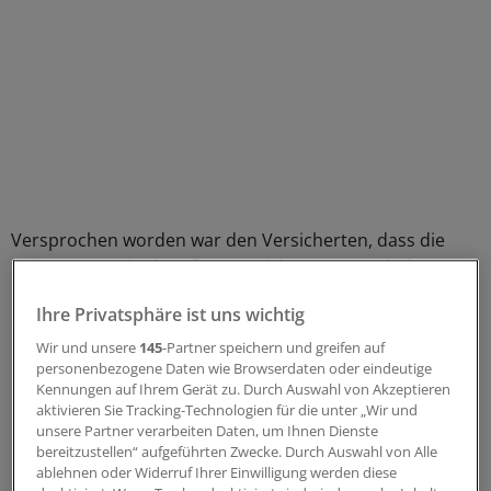
Versprochen worden war den Versicherten, dass die
Beitragssätze in der Pflegeversicherung – nach der
Erhöhung Anfang 2017 – bis 2022 konstant bleiben. Dass
Ihre Privatsphäre ist uns wichtig
Spahn angesichts dieser Erfahrungen sein erstes Gesetz
unter dem Rubrum "Versichertenentlastung"
Wir und unsere
145
-Partner speichern und greifen auf
personenbezogene Daten wie Browserdaten oder eindeutige
präsentiert, wirkt da mutig.
Kennungen auf Ihrem Gerät zu. Durch Auswahl von Akzeptieren
aktivieren Sie Tracking-Technologien für die unter „Wir und
Die Erfahrung mit den Pflegereformen lehren Demut im
unsere Partner verarbeiten Daten, um Ihnen Dienste
Umgang mit Ausgabenprognosen. Zuzugeben, dass man
bereitzustellen“ aufgeführten Zwecke. Durch Auswahl von Alle
ablehnen oder Widerruf Ihrer Einwilligung werden diese
in der komplexen Gesundheits- und Pflegepolitik auf