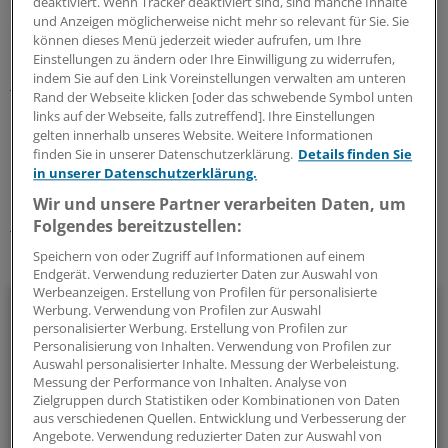
deaktiviert. Wenn Tracker deaktiviert sind, sind manche Inhalte
Sicht fährt, wäre ein Akt politischer Ehrlichkeit.
und Anzeigen möglicherweise nicht mehr so relevant für Sie. Sie
können dieses Menü jederzeit wieder aufrufen, um Ihre
Lesen Sie dazu auch:
Kostenexplosion: Pflege-Ausgaben
Einstellungen zu ändern oder Ihre Einwilligung zu widerrufen,
indem Sie auf den Link Voreinstellungen verwalten am unteren
sprengen alle Prognosen
Rand der Webseite klicken [oder das schwebende Symbol unten
links auf der Webseite, falls zutreffend]. Ihre Einstellungen
0
gelten innerhalb unseres Website. Weitere Informationen
finden Sie in unserer Datenschutzerklärung.
Details finden Sie
in unserer Datenschutzerklärung.
Schlagworte:
Wir und unsere Partner verarbeiten Daten, um
Pflege
Folgendes bereitzustellen:
Speichern von oder Zugriff auf Informationen auf einem
Ihr Newsletter zum Thema
Endgerät. Verwendung reduzierter Daten zur Auswahl von
Werbeanzeigen. Erstellung von Profilen für personalisierte
Politik & Debatte
Werbung. Verwendung von Profilen zur Auswahl
personalisierter Werbung. Erstellung von Profilen zur
Personalisierung von Inhalten. Verwendung von Profilen zur
Mit diesem Newsletter blicken Sie hinter das tägliche
Auswahl personalisierter Inhalte. Messung der Werbeleistung.
Geschehen in der Gesundheitspolitik. Mit Analysen,
Messung der Performance von Inhalten. Analyse von
Hintergründen und einem Blick auf Themen, die die Agenda
Zielgruppen durch Statistiken oder Kombinationen von Daten
aus verschiedenen Quellen. Entwicklung und Verbesserung der
bestimmen.
Angebote. Verwendung reduzierter Daten zur Auswahl von