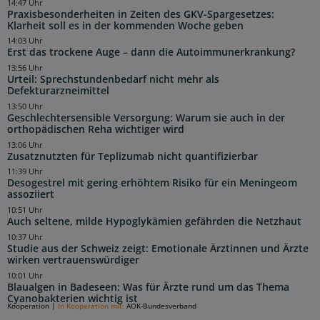
14:47 Uhr
Praxisbesonderheiten in Zeiten des GKV-Spargesetzes:
Klarheit soll es in der kommenden Woche geben
14:03 Uhr
Erst das trockene Auge – dann die Autoimmunerkrankung?
13:56 Uhr
Urteil: Sprechstundenbedarf nicht mehr als
Defekturarzneimittel
13:50 Uhr
Geschlechtersensible Versorgung: Warum sie auch in der
orthopädischen Reha wichtiger wird
13:06 Uhr
Zusatznutzten für Teplizumab nicht quantifizierbar
11:39 Uhr
Desogestrel mit gering erhöhtem Risiko für ein Meningeom
assoziiert
10:51 Uhr
Auch seltene, milde Hypoglykämien gefährden die Netzhaut
10:37 Uhr
Studie aus der Schweiz zeigt: Emotionale Ärztinnen und Ärzte
wirken vertrauenswürdiger
10:01 Uhr
Blaualgen in Badeseen: Was für Ärzte rund um das Thema
Cyanobakterien wichtig ist
Kooperation
|
In Kooperation mit:
AOK-Bundesverband