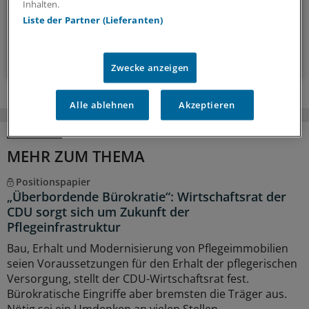
Inhalten.
14-tägig, donnerstags
Liste der Partner (Lieferanten)
Zum Abonnieren bitte anmelden
Zwecke anzeigen
Alle ablehnen
Akzeptieren
MEHR ZUM THEMA
Positionspapier
„Überbordende Bürokratie“: Wirtschaftsrat der
CDU sorgt sich um Zukunft der
Pflegeinfrastruktur
Bau, Erhalt und Modernisierung von Pflegeimmobilien
seien Voraussetzungen für den Erhalt der pflegerischen
Versorgung, stellt der CDU-Wirtschaftsrat fest.
Bürokratische Eingriffe aber bremsten die Träger aus.
Nötig sei ein Umdenken an vielen Stellen.