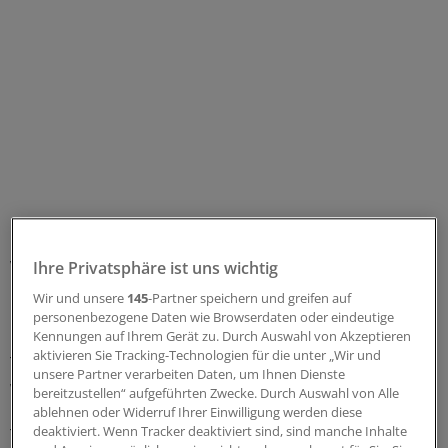
Eine solch entspannte Haltung könnte den KVen zum
Verhängnis werden: Denn der erweiterte Terminservice
Ihre Privatsphäre ist uns wichtig
bringt neue Herausforderungen mit sich. Viele
Wir und unsere
145
-Partner speichern und greifen auf
Psychotherapeuten arbeiten schon heute an der
personenbezogene Daten wie Browserdaten oder eindeutige
Kennungen auf Ihrem Gerät zu. Durch Auswahl von Akzeptieren
Kapazitätsgrenze, und gezielte Nachfragen nach freien
aktivieren Sie Tracking-Technologien für die unter „Wir und
Terminen durch die KV werden wohl Tagesgeschäft
unsere Partner verarbeiten Daten, um Ihnen Dienste
werden. Ein schneller Zugang zur ambulanten Therapie
bereitzustellen“ aufgeführten Zwecke. Durch Auswahl von Alle
braucht die gemeinsame Kraftanstrengung von
ablehnen oder Widerruf Ihrer Einwilligung werden diese
deaktiviert. Wenn Tracker deaktiviert sind, sind manche Inhalte
Therapeuten und KVen – mit entsprechenden