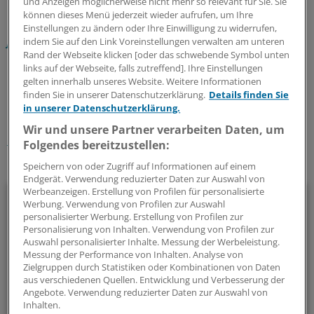
und Anzeigen möglicherweise nicht mehr so relevant für Sie. Sie
Ressourcen. In der Praxis, aber auch in der Servicestelle.
können dieses Menü jederzeit wieder aufrufen, um Ihre
Einstellungen zu ändern oder Ihre Einwilligung zu widerrufen,
jana.koetter@springer.com
indem Sie auf den Link Voreinstellungen verwalten am unteren
Rand der Webseite klicken [oder das schwebende Symbol unten
links auf der Webseite, falls zutreffend]. Ihre Einstellungen
0
gelten innerhalb unseres Website. Weitere Informationen
finden Sie in unserer Datenschutzerklärung.
Details finden Sie
in unserer Datenschutzerklärung.
Schlagworte:
Wir und unsere Partner verarbeiten Daten, um
Berufspolitik
Praxismanagement
Psychotherapie
Folgendes bereitzustellen:
Ihr Newsletter zum Thema
Speichern von oder Zugriff auf Informationen auf einem
Endgerät. Verwendung reduzierter Daten zur Auswahl von
Werbeanzeigen. Erstellung von Profilen für personalisierte
Politik & Debatte
Werbung. Verwendung von Profilen zur Auswahl
personalisierter Werbung. Erstellung von Profilen zur
Mit diesem Newsletter blicken Sie hinter das tägliche
Personalisierung von Inhalten. Verwendung von Profilen zur
Auswahl personalisierter Inhalte. Messung der Werbeleistung.
Geschehen in der Gesundheitspolitik. Mit Analysen,
Messung der Performance von Inhalten. Analyse von
Hintergründen und einem Blick auf Themen, die die Agenda
Zielgruppen durch Statistiken oder Kombinationen von Daten
bestimmen.
aus verschiedenen Quellen. Entwicklung und Verbesserung der
Angebote. Verwendung reduzierter Daten zur Auswahl von
Inhalten.