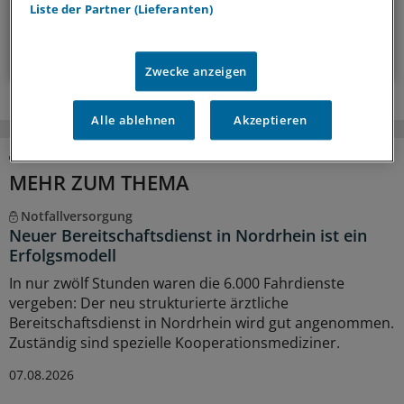
14-tägig, donnerstags
Liste der Partner (Lieferanten)
Zum Abonnieren bitte anmelden
Zwecke anzeigen
Alle ablehnen
Akzeptieren
MEHR ZUM THEMA
Notfallversorgung
Neuer Bereitschaftsdienst in Nordrhein ist ein
Erfolgsmodell
In nur zwölf Stunden waren die 6.000 Fahrdienste
vergeben: Der neu strukturierte ärztliche
Bereitschaftsdienst in Nordrhein wird gut angenommen.
Zuständig sind spezielle Kooperationsmediziner.
07.08.2026