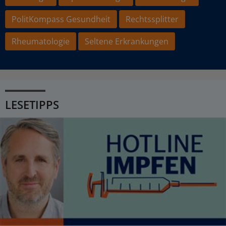
PolitKompass Gesundheit
Rechtssplitter
Rheumatologie
Seltene Erkrankungen
LESETIPPS