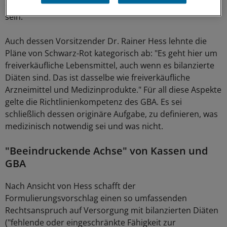
der Gemeinsame Bundesausschuss (GBA) zuständig
sein.
Auch dessen Vorsitzender Dr. Rainer Hess lehnte die
Pläne von Schwarz-Rot kategorisch ab: "Es geht hier um
freiverkäufliche Lebensmittel, auch wenn es bilanzierte
Diäten sind. Das ist dasselbe wie freiverkäufliche
Arzneimittel und Medizinprodukte." Für all diese Aspekte
gelte die Richtlinienkompetenz des GBA. Es sei
schließlich dessen originäre Aufgabe, zu definieren, was
medizinisch notwendig sei und was nicht.
"Beeindruckende Achse" von Kassen und
GBA
Nach Ansicht von Hess schafft der
Formulierungsvorschlag einen so umfassenden
Rechtsanspruch auf Versorgung mit bilanzierten Diäten
("fehlende oder eingeschränkte Fähigkeit zur