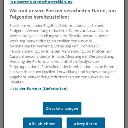
besondere medizinische Zwecke im Rahmen der
in unserer Datenschutzerklärung.
enteralen Ernährung: Aminosäuremischungen,
Wir und unsere Partner verarbeiten Daten, um
Eiweißhydrolysate, Elementardiäten und
Folgendes bereitzustellen:
Sondennahrung. Um seiner Ablehnung Nachdruck zu
Speichern von oder Zugriff auf Informationen auf einem
verleihen, unternahm der Vizechef des GKV-
Endgerät. Verwendung reduzierter Daten zur Auswahl von
Spitzenverbands, Johann-Magnus von Stackelberg, einen
Werbeanzeigen. Erstellung von Profilen für personalisierte
Ausflug in die Welt der Frösche und Lurche. Die Politik
Werbung. Verwendung von Profilen zur Auswahl
personalisierter Werbung. Erstellung von Profilen zur
gebe sich mit ihren Plänen auf einen "Teich voller
Personalisierung von Inhalten. Verwendung von Profilen zur
Glatteis", in einen "verminten Sumpf", kritisierte er.
Auswahl personalisierter Inhalte. Messung der Werbeleistung.
Messung der Performance von Inhalten. Analyse von
Zielgruppen durch Statistiken oder Kombinationen von Daten
Der Entwurf bedeute nichts anderes als das allgemeine
aus verschiedenen Quellen. Entwicklung und Verbesserung der
Recht auf "Essen und Trinken als Aufgabe der GKV. Das
Angebote. Verwendung reduzierter Daten zur Auswahl von
ist die Herausforderung." Wenn sich die Koalition schon
Inhalten.
Liste der Partner (Lieferanten)
in diesen Sumpf hineinbegeben wolle, dann auch mit
eindeutigen rechtlichen Vorgaben. Alles andere sei
"Unsinn". Doch forderte von Stackelberg, besser alles
Zwecke anzeigen
beim Alten bewenden zu lassen: "Ich rate Ihnen
dringend, lassen Sie die Finger davon". Statt des
Gesetzgebers solle für die enterale Ernährung weiter
Alle ablehnen
Akzeptieren