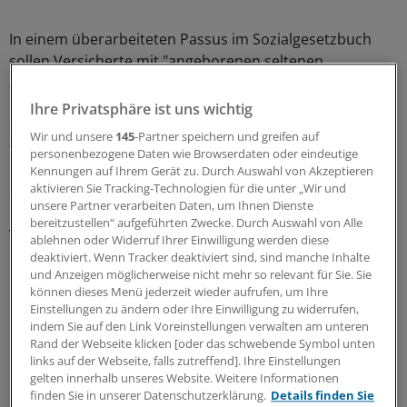
In einem überarbeiteten Passus im Sozialgesetzbuch
sollen Versicherte mit "angeborenen seltenen
Stoffwechseldefekten" oder anderen diätpflichtigen
Erkrankungen, die ohne diätetische Intervention zu
Ihre Privatsphäre ist uns wichtig
schwerer geistiger oder körperlicher Beeinträchtigung
Wir und unsere
145
-Partner speichern und greifen auf
führen, künftig einen Leistungsanspruch auf medizinisch
personenbezogene Daten wie Browserdaten oder eindeutige
notwendige bilanzierte Diäten zur enteralen Ernährung
Kennungen auf Ihrem Gerät zu. Durch Auswahl von Akzeptieren
aktivieren Sie Tracking-Technologien für die unter „Wir und
erhalten. Dies soll dann gelten, wenn andere
unsere Partner verarbeiten Daten, um Ihnen Dienste
Maßnahmen nicht ausreichen. Gleiches gilt für
bereitzustellen“ aufgeführten Zwecke. Durch Auswahl von Alle
Versicherte mit "fehlender oder eingeschränkter
ablehnen oder Widerruf Ihrer Einwilligung werden diese
Fähigkeit zur ausreichenden Ernährung".
deaktiviert. Wenn Tracker deaktiviert sind, sind manche Inhalte
und Anzeigen möglicherweise nicht mehr so relevant für Sie. Sie
können dieses Menü jederzeit wieder aufrufen, um Ihre
Kassenverbands-Vize sieht einen
Einstellungen zu ändern oder Ihre Einwilligung zu widerrufen,
"verminten Sumpf"
indem Sie auf den Link Voreinstellungen verwalten am unteren
Rand der Webseite klicken [oder das schwebende Symbol unten
links auf der Webseite, falls zutreffend]. Ihre Einstellungen
Bislang nennt Paragraf 33 SGB V nur vier
gelten innerhalb unseres Website. Weitere Informationen
Produktgruppen diätetischer Lebensmittel für
finden Sie in unserer Datenschutzerklärung.
Details finden Sie