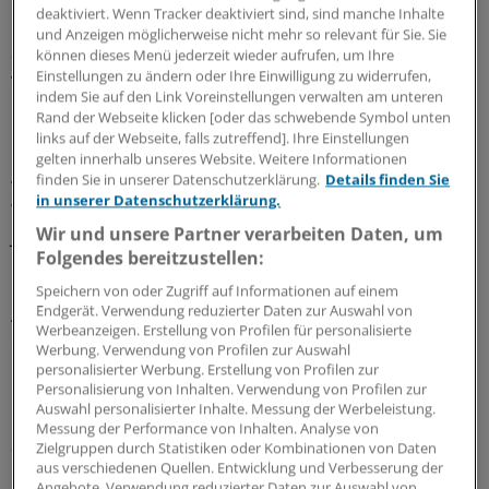
deaktiviert. Wenn Tracker deaktiviert sind, sind manche Inhalte
Ministerpräsidentin Kramp-Karrenbauer sagte mit Blick
und Anzeigen möglicherweise nicht mehr so relevant für Sie. Sie
auf den Gipfeltermin, Länder und Kommunen bräuchten
können dieses Menü jederzeit wieder aufrufen, um Ihre
Einstellungen zu ändern oder Ihre Einwilligung zu widerrufen,
vom Bund ein grundsätzliches Signal, dass er sich auch
indem Sie auf den Link Voreinstellungen verwalten am unteren
künftig an den Kosten beteilige.
Rand der Webseite klicken [oder das schwebende Symbol unten
links auf der Webseite, falls zutreffend]. Ihre Einstellungen
Der erste Schauplatz des Ministerbesuchs im Saarland
gelten innerhalb unseres Website. Weitere Informationen
finden Sie in unserer Datenschutzerklärung.
Details finden Sie
war das Ende August eröffnete Clearinghaus in St.
in unserer Datenschutzerklärung.
Wendel, in dem aktuell 25 unbegleitete minderjährige
Wir und unsere Partner verarbeiten Daten, um
Jungen aus Syrien, Afghanistan und Eritrea leben.
Folgendes bereitzustellen:
Das ehemalige Kasernengebäude ist die dritte
Speichern von oder Zugriff auf Informationen auf einem
Endgerät. Verwendung reduzierter Daten zur Auswahl von
Aufnahmestelle dieser Art im Saarland. Die Jugendlichen,
Werbeanzeigen. Erstellung von Profilen für personalisierte
die hier leben, sind damit beschäftigt, Deutsch zu lernen
Werbung. Verwendung von Profilen zur Auswahl
und ihre Zukunft in der neuen Heimat zu planen.
personalisierter Werbung. Erstellung von Profilen zur
Personalisierung von Inhalten. Verwendung von Profilen zur
Auswahl personalisierter Inhalte. Messung der Werbeleistung.
Die jungen Menschen und ihre Vorstellungen könnten
Messung der Performance von Inhalten. Analyse von
auch Auswirkungen auf die Versorgung in Deutschland
Zielgruppen durch Statistiken oder Kombinationen von Daten
aus verschiedenen Quellen. Entwicklung und Verbesserung der
haben. Denn einige von ihnen können sich durchaus
Angebote. Verwendung reduzierter Daten zur Auswahl von