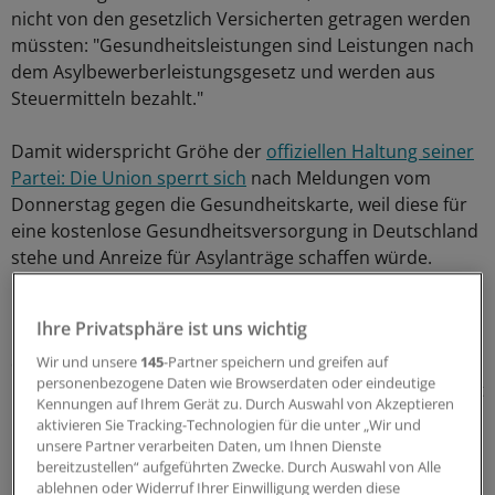
nicht von den gesetzlich Versicherten getragen werden
müssten: "Gesundheitsleistungen sind Leistungen nach
dem Asylbewerberleistungsgesetz und werden aus
Steuermitteln bezahlt."
Damit widerspricht Gröhe der
offiziellen Haltung seiner
Partei: Die Union sperrt sich
nach Meldungen vom
Donnerstag gegen die Gesundheitskarte, weil diese für
eine kostenlose Gesundheitsversorgung in Deutschland
stehe und Anreize für Asylanträge schaffen würde.
Gefragt, wo der Bund finanziell noch nachbessern
Ihre Privatsphäre ist uns wichtig
könne, erinnerte Gröhe bei seinem Besuch in St. Wendel
daran, dass der Bund die in Aussicht gestellte
Wir und unsere
145
-Partner speichern und greifen auf
personenbezogene Daten wie Browserdaten oder eindeutige
Unterstützung bereits auf eine Milliarde Euro verdoppelt
Kennungen auf Ihrem Gerät zu. Durch Auswahl von Akzeptieren
habe. Beim für den 24. September angesetzten nächsten
aktivieren Sie Tracking-Technologien für die unter „Wir und
Flüchtlingsgipfel müssten Bund, Länder und Kommunen
unsere Partner verarbeiten Daten, um Ihnen Dienste
bereitzustellen“ aufgeführten Zwecke. Durch Auswahl von Alle
über strukturelle Beteiligungen sprechen.
ablehnen oder Widerruf Ihrer Einwilligung werden diese