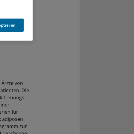
eptieren
 Ärzte von
atienten. Die
Betreuungs-
iner
erien für
rk adipösen
rogramm zur
 Erwachsene