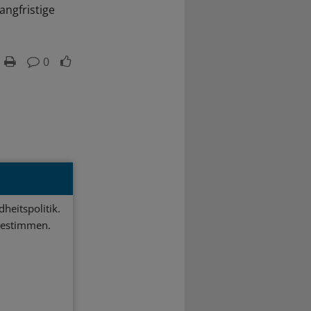
angfristige
0
heitspolitik.
bestimmen.