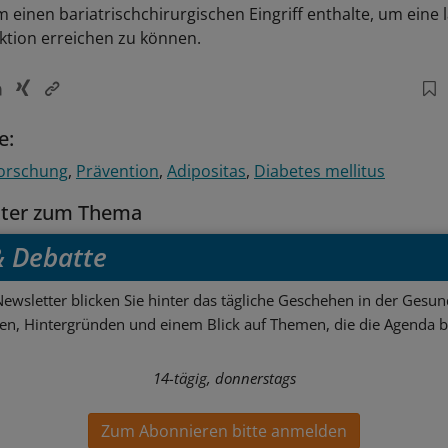
einen bariatrischchirurgischen Eingriff enthalte, um eine l
tion erreichen zu können.
e:
orschung
Prävention
Adipositas
Diabetes mellitus
tter zum Thema
 & Debatte
ewsletter blicken Sie hinter das tägliche Geschehen in der Gesund
sen, Hintergründen und einem Blick auf Themen, die die Agenda 
14-tägig, donnerstags
Zum Abonnieren bitte anmelden