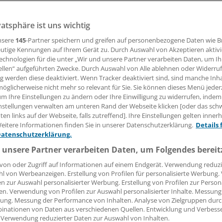
lmer Kinder- und Jugendarzt Professor Wabitsch entwickel
rogramm für extrem adipöse Jugendliche.
vatsphäre ist uns wichtig
nsere
145
-Partner speichern und greifen auf personenbezogene Daten wie 
utige Kennungen auf Ihrem Gerät zu. Durch Auswahl von Akzeptieren aktivi
Hommel
echnologien für die unter „Wir und unsere Partner verarbeiten Daten, um I
ellen“ aufgeführten Zwecke. Durch Auswahl von Alle ablehnen oder Widerruf
31.01.2020, 11:33 Uhr
ng werden diese deaktiviert. Wenn Tracker deaktiviert sind, sind manche Inh
öglicherweise nicht mehr so relevant für Sie. Sie können dieses Menü jeder
um Ihre Einstellungen zu ändern oder Ihre Einwilligung zu widerrufen, indem
nstellungen verwalten am unteren Rand der Webseite klicken [oder das sc
en links auf der Webseite, falls zutreffend]. Ihre Einstellungen gelten inner
eitere Informationen finden Sie in unserer Datenschutzerklärung.
Details 
nd 200 000 Jugendliche leiden in Deutschland an extremer 
Datenschutzerklärung.
ffenen gehen damit starke körperliche, aber auch seelische
 unsere Partner verarbeiten Daten, um Folgendes bereit
 „JA“-Studie der Klinik für Kinder- und Jugendmedizin des
klinikums Ulm wurden nun erstmals Informationen gesamme
von oder Zugriff auf Informationen auf einem Endgerät. Verwendung reduzi
ie sich die Betreuung der Jugendlichen optimieren lässt.
l von Werbeanzeigen. Erstellung von Profilen für personalisierte Werbung
en zur Auswahl personalisierter Werbung. Erstellung von Profilen zur Person
en. Verwendung von Profilen zur Auswahl personalisierter Inhalte. Messung
Studienteilnehmer
ung. Messung der Performance von Inhalten. Analyse von Zielgruppen durch
inationen von Daten aus verschiedenen Quellen. Entwicklung und Verbess
 Verwendung reduzierter Daten zur Auswahl von Inhalten.