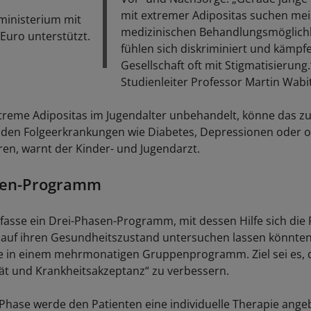
mit extremer Adipositas suchen mei
inisterium mit
medizinischen Behandlungsmöglichk
 Euro unterstützt.
fühlen sich diskriminiert und kämpf
Gesellschaft oft mit Stigmatisierung.
Studienleiter Professor Martin Wabi
xtreme Adipositas im Jugendalter unbehandelt, könne das z
den Folgeerkrankungen wie Diabetes, Depressionen oder 
en, warnt der Kinder- und Jugendarzt.
sen-Programm
fasse ein Drei-Phasen-Programm, mit dessen Hilfe sich die 
t auf ihren Gesundheitszustand untersuchen lassen könnten
e in einem mehrmonatigen Gruppenprogramm. Ziel sei es, 
ät und Krankheitsakzeptanz“ zu verbessern.
n Phase werde den Patienten eine individuelle Therapie ange