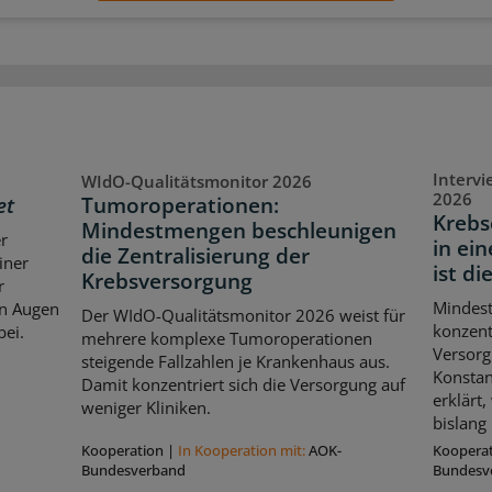
Interv
WIdO-Qualitätsmonitor 2026
2026
et
Tumoroperationen:
Krebs
Mindestmengen beschleunigen
er
in ei
die Zentralisierung der
iner
ist di
Krebsversorgung
r
Mindes
en Augen
Der WIdO-Qualitätsmonitor 2026 weist für
konzent
bei.
mehrere komplexe Tumoroperationen
Versorg
steigende Fallzahlen je Krankenhaus aus.
Konstan
Damit konzentriert sich die Versorgung auf
erklärt
weniger Kliniken.
bislang 
Kooperation
|
In Kooperation mit:
AOK-
Koopera
Bundesverband
Bundesv