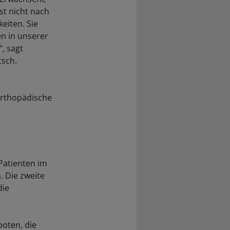
st nicht nach
eiten. Sie
en in unserer
“, sagt
tsch.
u
orthopädische
Patienten im
. Die zweite
die
boten, die