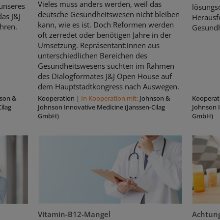
Vieles muss anders werden, weil das
unseres
lösungso
deutsche Gesundheitswesen nicht bleiben
as J&J
Herausf
kann, wie es ist. Doch Reformen werden
hren.
Gesundh
oft zerredet oder benötigen Jahre in der
Umsetzung. Repräsentant:innen aus
unterschiedlichen Bereichen des
Gesundheitswesens suchten im Rahmen
des Dialogformates J&J Open House auf
dem Hauptstadtkongress nach Auswegen.
son &
Kooperation
|
In Kooperation mit:
Johnson &
Kooperat
ilag
Johnson Innovative Medicine (Janssen-Cilag
Johnson I
GmbH)
GmbH)
Vitamin-B12-Mangel
Achtung