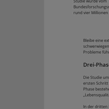
Studie wurde vom
Bundesforschungsm
rund vier Millionen
Bleibe eine e
schwerwiegen
Probleme führ
Drei-Pha
Die Studie um
ersten Schrit
Phase besteh
„Lebensqualit
In der dritte