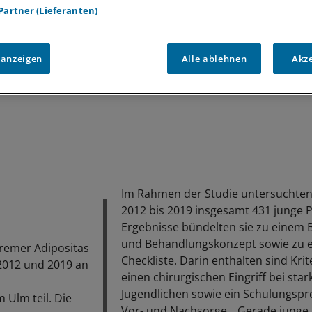
 Partner (Lieferanten)
 anzeigen
Alle ablehnen
Akz
Im Rahmen der Studie untersuchten
2012 bis 2019 insgesamt 431 junge P
Ergebnisse bündelten sie zu einem 
und Behandlungskonzept sowie zu e
tremer Adipositas
Checkliste. Darin enthalten sind Krit
012 und 2019 an
einen chirurgischen Eingriff bei sta
Jugendlichen sowie ein Schulungsp
m Ulm teil. Die
Vor- und Nachsorge. „Gerade junge