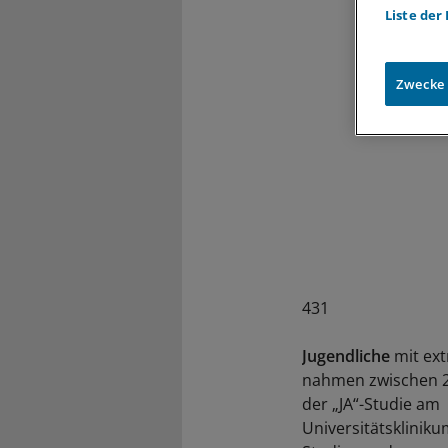
Liste der
Zwecke
431
Jugendliche
mit ex
nahmen zwischen 2
der „JA“-Studie am
Universitätskliniku