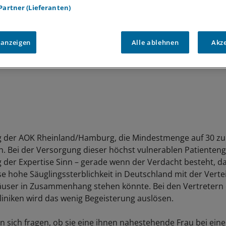
 Partner (Lieferanten)
 anzeigen
Alle ablehnen
Akz
g der AOK Rheinland/Hamburg, die Mindestmenge auf 30 zu
ich. Bei der Versorgung dieser höchst vulnerablen Patiente
 der Expertise Sinn – gerade wenn der Verdacht besteht, da
e hohe Säuglingssterblichkeit in Deutschland mit der Vertei
Häuser in Zusammenhang stehen könnte. Bei den Vertretern
liniken wird das wenig Begeisterung auslösen.
ten sich fragen, ob sie eine ihnen nahestehende Frau bei ei