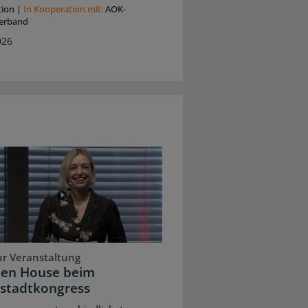
tion
|
In Kooperation mit:
AOK-
erband
026
ur Veranstaltung
pen House beim
stadtkongress