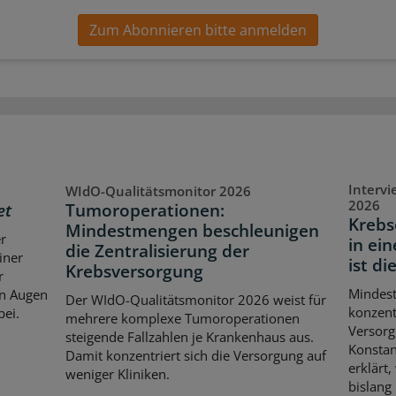
Zum Abonnieren bitte anmelden
Interv
WIdO-Qualitätsmonitor 2026
2026
et
Tumoroperationen:
Krebs
Mindestmengen beschleunigen
er
in ei
die Zentralisierung der
iner
ist di
Krebsversorgung
r
Mindes
en Augen
Der WIdO-Qualitätsmonitor 2026 weist für
konzent
bei.
mehrere komplexe Tumoroperationen
Versorg
steigende Fallzahlen je Krankenhaus aus.
Konstan
Damit konzentriert sich die Versorgung auf
erklärt
weniger Kliniken.
bislang 