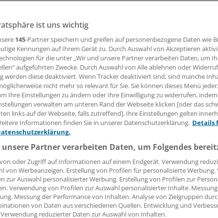
vatsphäre ist uns wichtig
se Schlingensiepen
nsere
145
-Partner speichern und greifen auf personenbezogene Daten wie 
utige Kennungen auf Ihrem Gerät zu. Durch Auswahl von Akzeptieren aktivi
06.07.2018, 09:57 Uhr
echnologien für die unter „Wir und unsere Partner verarbeiten Daten, um I
ellen“ aufgeführten Zwecke. Durch Auswahl von Alle ablehnen oder Widerruf
ng werden diese deaktiviert. Wenn Tracker deaktiviert sind, sind manche Inh
öglicherweise nicht mehr so relevant für Sie. Sie können dieses Menü jeder
um Ihre Einstellungen zu ändern oder Ihre Einwilligung zu widerrufen, indem
rten nicht gerade armen Gesundheitswesen gehört "Mindes
nstellungen verwalten am unteren Rand der Webseite klicken [oder das sc
uppe. Sobald Fachgesellschaften oder Krankenkassen eine 
en links auf der Webseite, falls zutreffend]. Ihre Einstellungen gelten inner
eitere Informationen finden Sie in unserer Datenschutzerklärung.
Details 
n als Voraussetzung für die Leistungserbringung fordern, ist
Datenschutzerklärung.
ffenen Anbietern groß.
 unsere Partner verarbeiten Daten, um Folgendes bereit
st bei der Versorgung von Frühgeborenen nicht anders. Sc
von oder Zugriff auf Informationen auf einem Endgerät. Verwendung reduzi
l von Werbeanzeigen. Erstellung von Profilen für personalisierte Werbung
gerungen, wie viel Routine Kliniken bei der Versorgung von
en zur Auswahl personalisierter Werbung. Erstellung von Profilen zur Person
 Selbst die 2010 vom GBA festgelegte Untergrenze von 14
en. Verwendung von Profilen zur Auswahl personalisierter Inhalte. Messung
 heftigen Widerstand.
ung. Messung der Performance von Inhalten. Analyse von Zielgruppen durch
inationen von Daten aus verschiedenen Quellen. Entwicklung und Verbess
 Verwendung reduzierter Daten zur Auswahl von Inhalten.