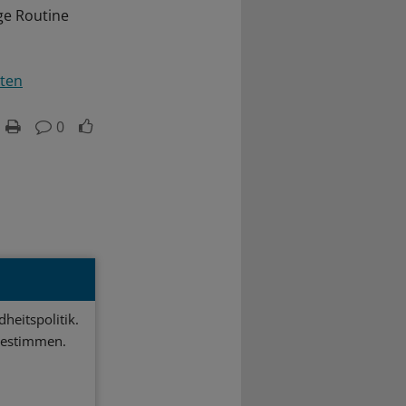
ge Routine
ten
0
heitspolitik.
bestimmen.