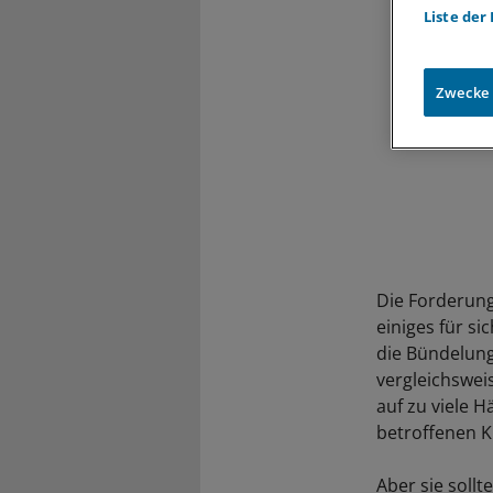
Liste der
Zwecke
Die Forderun
einiges für s
die Bündelung
vergleichsweis
auf zu viele 
betroffenen K
Aber sie soll