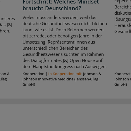
s
Fortschritt: Welches Mindset
Expert:i
Bereich
braucht Deutschland?
diskutie
Vieles muss anders werden, weil das
unseres
lösungso
deutsche Gesundheitswesen nicht bleiben
as J&J
Herausf
kann, wie es ist. Doch Reformen werden
hren.
Gesundh
oft zerredet oder benötigen Jahre in der
Umsetzung. Repräsentant:innen aus
unterschiedlichen Bereichen des
Gesundheitswesens suchten im Rahmen
des Dialogformates J&J Open House auf
dem Hauptstadtkongress nach Auswegen.
son &
Kooperation
|
In Kooperation mit:
Johnson &
Kooperat
ilag
Johnson Innovative Medicine (Janssen-Cilag
Johnson I
GmbH)
GmbH)