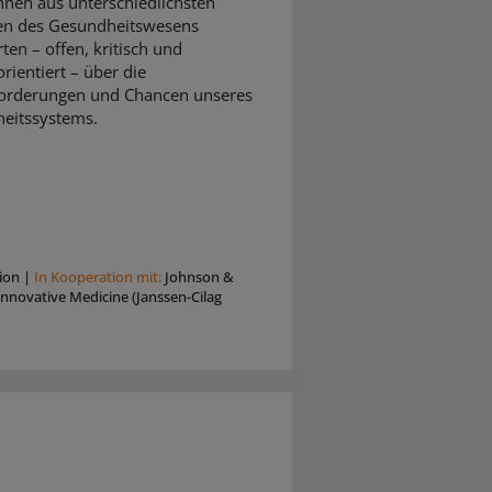
nnen aus unterschiedlichsten
en des Gesundheitswesens
rten – offen, kritisch und
rientiert – über die
orderungen und Chancen unseres
eitssystems.
ion
|
In Kooperation mit:
Johnson &
nnovative Medicine (Janssen-Cilag