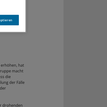
eptieren
 erhöhen, hat
ngruppe macht
ss die
lung der Fälle
 der
ner drohenden