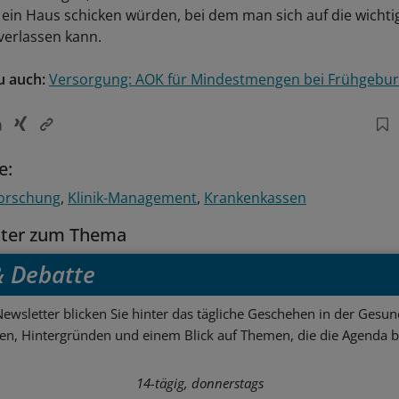
 ein Haus schicken würden, bei dem man sich auf die wichti
 verlassen kann.
u auch:
Versorgung: AOK für Mindestmengen bei Frühgebur
e:
orschung
Klinik-Management
Krankenkassen
tter zum Thema
 & Debatte
ewsletter blicken Sie hinter das tägliche Geschehen in der Gesund
sen, Hintergründen und einem Blick auf Themen, die die Agenda 
14-tägig, donnerstags