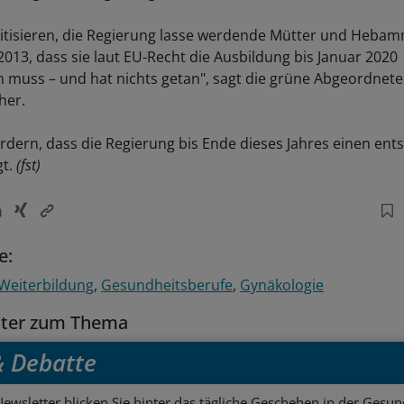
itisieren, die Regierung lasse werdende Mütter und Hebam
 2013, dass sie laut EU-Recht die Ausbildung bis Januar 2020
 muss – und hat nichts getan", sagt die grüne Abgeordnete
her.
rdern, dass die Regierung bis Ende dieses Jahres einen en
gt.
(fst)
e:
Weiterbildung
Gesundheitsberufe
Gynäkologie
tter zum Thema
 & Debatte
ewsletter blicken Sie hinter das tägliche Geschehen in der Gesund