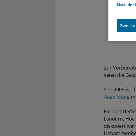
Liste der
Zwecke
Zur Vorbereit
seien die Ges
Seit 2009 ist
Ausbildung
mö
Für den Herbs
Ländern, Hoc
diskutiert we
Hebammenberuf