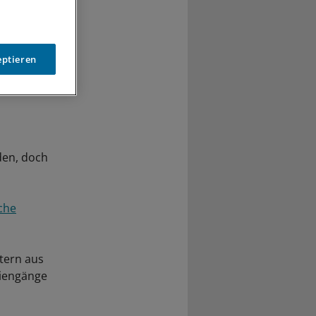
eptieren
den, doch
che
tern aus
diengänge