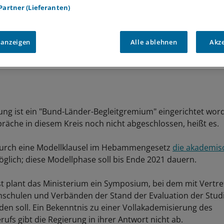
 Partner (Lieferanten)
 anzeigen
Alle ablehnen
Akz
ung ist ein "Bund-Länder-Begleitgremium" eingerichtet wor
präche in diesem Kreis noch nicht abgeschlossen, heißt es.
 durch eine Modellklausel im Hebammengesetz
die akademis
glich; diese Modellphase soll bis Ende 2021 dauern.
t plant das Ministerium ein Symposium, bei dem mit Vertre
hschulen und Verbänden der Stand der Evaluation der Stu
rden soll. Ein Bekenntnis zu einer Vollakademisierung des
s gibt die Regierung in ihrer Antwort nicht ab.