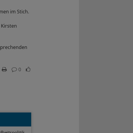
men im Stich.
 Kirsten
tsprechenden
0
heitspolitik.