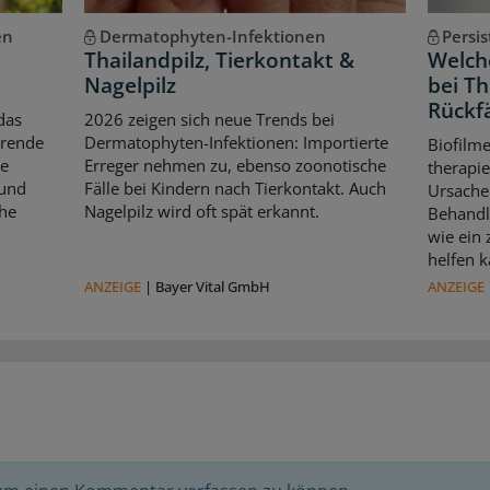
en
Dermatophyten-Infektionen
Persi
Thailandpilz, Tierkontakt &
Welche
Nagelpilz
bei T
Rückfä
das
2026 zeigen sich neue Trends bei
erende
Dermatophyten-Infektionen: Importierte
Biofilm
le
Erreger nehmen zu, ebenso zoonotische
therapie
 und
Fälle bei Kindern nach Tierkontakt. Auch
Ursache 
che
Nagelpilz wird oft spät erkannt.
Behandl
wie ein
helfen k
ANZEIGE
|
Bayer Vital GmbH
ANZEIGE