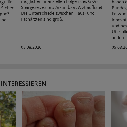
möglichen finanziellen Folgen des GKV-
rgt für
haben 
Spargesetzes pro Ärztin bzw. Arzt auflistet.
. Stehen
Bundes
Die Unterschiede zwischen Haus- und
ippe?
Entwurf
Fachärzten sind groß.
 und
innovat
und bew
Überbli
ändern s
05.08.2026
05.08.2
 INTERESSIEREN