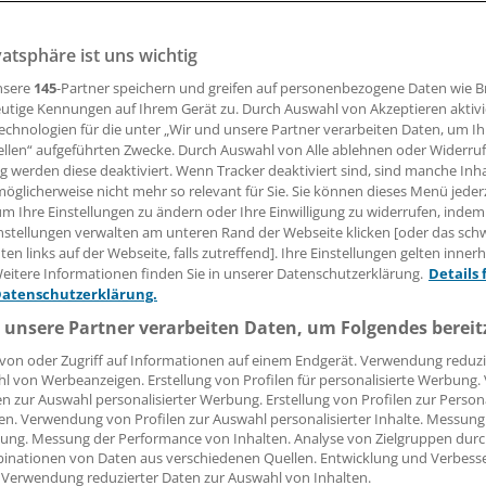
vatsphäre ist uns wichtig
nsere
145
-Partner speichern und greifen auf personenbezogene Daten wie 
18.06.2018, 12:40 Uhr
utige Kennungen auf Ihrem Gerät zu. Durch Auswahl von Akzeptieren aktivi
echnologien für die unter „Wir und unsere Partner verarbeiten Daten, um I
ellen“ aufgeführten Zwecke. Durch Auswahl von Alle ablehnen oder Widerruf
ng werden diese deaktiviert. Wenn Tracker deaktiviert sind, sind manche Inh
öglicherweise nicht mehr so relevant für Sie. Sie können dieses Menü jeder
er Akademisierung von Hebammen zeigt die Bundesregierung
um Ihre Einstellungen zu ändern oder Ihre Einwilligung zu widerrufen, indem
g muss bedingt durch eine EU-Richtlinie bis spätestens Jan
nstellungen verwalten am unteren Rand der Webseite klicken [oder das sc
ovelliert werden
– dann müssen die Vorgaben in deutsche
en links auf der Webseite, falls zutreffend]. Ihre Einstellungen gelten inner
eitere Informationen finden Sie in unserer Datenschutzerklärung.
Details 
n.
Datenschutzerklärung.
 unsere Partner verarbeiten Daten, um Folgendes bereit
"prüft zur Zeit die Einzelheiten der Novellierung", heißt es 
age der Grünen im Bundestag. Wann ein Gesetzentwurf vorli
von oder Zugriff auf Informationen auf einem Endgerät. Verwendung reduzi
l von Werbeanzeigen. Erstellung von Profilen für personalisierte Werbung
 nicht zu sagen.
en zur Auswahl personalisierter Werbung. Erstellung von Profilen zur Person
en. Verwendung von Profilen zur Auswahl personalisierter Inhalte. Messung
ung. Messung der Performance von Inhalten. Analyse von Zielgruppen durch
inationen von Daten aus verschiedenen Quellen. Entwicklung und Verbess
 Verwendung reduzierter Daten zur Auswahl von Inhalten.