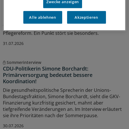
Zwecke anzeigen
Klare Botschaft an den neuen
Bundesgesundheitsminister Carsten Linnemann: Die
Alle ablehnen
Akzeptieren
Ministerpräsidenten von Sachsen, Sachsen-Anhalt und
Thüringen fordern Korrekturen an der geplanten
Pflegereform. Ein Punkt stört sie besonders.
31.07.2026
Sommerinterview
CDU-Politikerin Simone Borchardt:
Primärversorgung bedeutet bessere
Koordination!
Die gesundheitspolitische Sprecherin der Unions-
Bundestagsfraktion, Simone Borchardt, sieht die GKV-
Finanzierung kurzfristig gesichert, mahnt aber
tiefgreifende Veränderungen an. Im Interview erläutert
sie ihre Prioritäten nach der Sommerpause.
30.07.2026