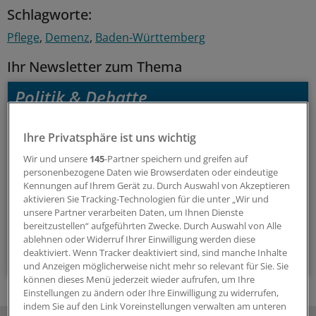
Schlagworte:
Pflege
Demenz
Baden-Württemberg
Ihr Newsletter zum Thema
Politik & Debatte
Mit diesem Newsletter blicken Sie hinter das tägliche
Ihre Privatsphäre ist uns wichtig
Geschehen in der Gesundheitspolitik. Mit Analysen,
Wir und unsere
145
-Partner speichern und greifen auf
Hintergründen und einem Blick auf Themen, die die Agenda
personenbezogene Daten wie Browserdaten oder eindeutige
bestimmen.
Kennungen auf Ihrem Gerät zu. Durch Auswahl von Akzeptieren
aktivieren Sie Tracking-Technologien für die unter „Wir und
unsere Partner verarbeiten Daten, um Ihnen Dienste
14-tägig, donnerstags
bereitzustellen“ aufgeführten Zwecke. Durch Auswahl von Alle
ablehnen oder Widerruf Ihrer Einwilligung werden diese
Zum Abonnieren bitte anmelden
deaktiviert. Wenn Tracker deaktiviert sind, sind manche Inhalte
und Anzeigen möglicherweise nicht mehr so relevant für Sie. Sie
können dieses Menü jederzeit wieder aufrufen, um Ihre
Einstellungen zu ändern oder Ihre Einwilligung zu widerrufen,
indem Sie auf den Link Voreinstellungen verwalten am unteren