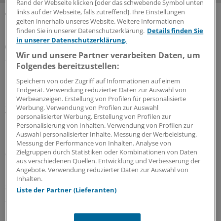
Rand der Webseite klicken [oder das schwebende Symbol unten
links auf der Webseite, falls zutreffend]. Ihre Einstellungen
gelten innerhalb unseres Website. Weitere Informationen
MEHR ZUM THEMA
finden Sie in unserer Datenschutzerklärung.
Details finden Sie
in unserer Datenschutzerklärung.
Positionspapier
Wir und unsere Partner verarbeiten Daten, um
„Überbordende Bürokratie“: Wirtschaftsrat der
Folgendes bereitzustellen:
CDU sorgt sich um Zukunft der
Pflegeinfrastruktur
Speichern von oder Zugriff auf Informationen auf einem
Endgerät. Verwendung reduzierter Daten zur Auswahl von
Bau, Erhalt und Modernisierung von Pflegeimmobilien
Werbeanzeigen. Erstellung von Profilen für personalisierte
seien Voraussetzungen für den Erhalt der pflegerischen
Werbung. Verwendung von Profilen zur Auswahl
Versorgung, stellt der CDU-Wirtschaftsrat fest.
personalisierter Werbung. Erstellung von Profilen zur
Bürokratische Eingriffe aber bremsten die Träger aus.
Personalisierung von Inhalten. Verwendung von Profilen zur
Auswahl personalisierter Inhalte. Messung der Werbeleistung.
Nötig sei ein Umdenken an vielen Stellen.
Messung der Performance von Inhalten. Analyse von
Zielgruppen durch Statistiken oder Kombinationen von Daten
02.08.2026
aus verschiedenen Quellen. Entwicklung und Verbesserung der
Angebote. Verwendung reduzierter Daten zur Auswahl von
Inhalten.
Soziale Pflegeversicherung
Liste der Partner (Lieferanten)
„Diesem Weg werden wir nicht zustimmen“:
Ostdeutsche Regierungschefs begehren gegen
Pflegereform auf