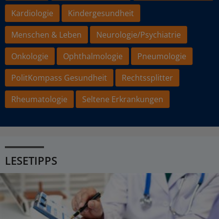
Kardiologie
Kindergesundheit
Menschen & Leben
Neurologie/Psychiatrie
Onkologie
Ophthalmologie
Pneumologie
PolitKompass Gesundheit
Rechtssplitter
Rheumatologie
Seltene Erkrankungen
LESETIPPS