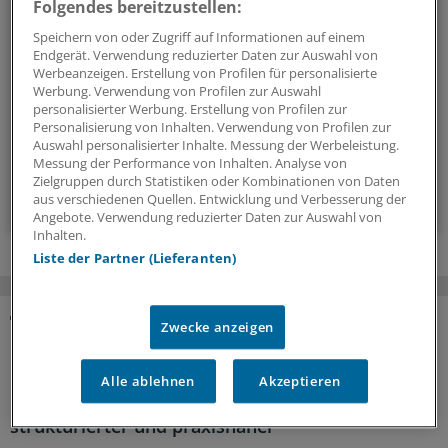
Folgendes bereitzustellen:
Die Sonntagslektüre: Lesen Sie Wissenswertes und
Speichern von oder Zugriff auf Informationen auf einem
Nützliches für Ihre tägliche Arbeit, lassen Sie sich von
Endgerät. Verwendung reduzierter Daten zur Auswahl von
Kolleginnen und Kollegen inspirieren - und seien Sie immer
Werbeanzeigen. Erstellung von Profilen für personalisierte
Werbung. Verwendung von Profilen zur Auswahl
einen Schritt voraus.
personalisierter Werbung. Erstellung von Profilen zur
Personalisierung von Inhalten. Verwendung von Profilen zur
Auswahl personalisierter Inhalte. Messung der Werbeleistung.
wöchentlich (Sonntag)
Messung der Performance von Inhalten. Analyse von
Zielgruppen durch Statistiken oder Kombinationen von Daten
Zum Abonnieren bitte anmelden
aus verschiedenen Quellen. Entwicklung und Verbesserung der
Angebote. Verwendung reduzierter Daten zur Auswahl von
Inhalten.
Liste der Partner (Lieferanten)
Zwecke anzeigen
MEHR ZUM THEMA
Alle ablehnen
Akzeptieren
Leitliniennutzung
Hausärzte wünschen sich Leitlinien kürzer,
strukturierter und praxisnäher