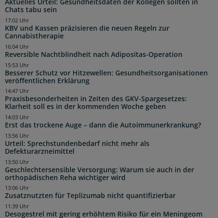
Aktuelles Urteil: Gesundheitsdaten der Kollegen sollten in
Chats tabu sein
17:02 Uhr
KBV und Kassen präzisieren die neuen Regeln zur
Cannabistherapie
16:04 Uhr
Reversible Nachtblindheit nach Adipositas-Operation
15:53 Uhr
Besserer Schutz vor Hitzewellen: Gesundheitsorganisationen
veröffentlichen Erklärung
14:47 Uhr
Praxisbesonderheiten in Zeiten des GKV-Spargesetzes:
Klarheit soll es in der kommenden Woche geben
14:03 Uhr
Erst das trockene Auge – dann die Autoimmunerkrankung?
13:56 Uhr
Urteil: Sprechstundenbedarf nicht mehr als
Defekturarzneimittel
13:50 Uhr
Geschlechtersensible Versorgung: Warum sie auch in der
orthopädischen Reha wichtiger wird
13:06 Uhr
Zusatznutzten für Teplizumab nicht quantifizierbar
11:39 Uhr
Desogestrel mit gering erhöhtem Risiko für ein Meningeom