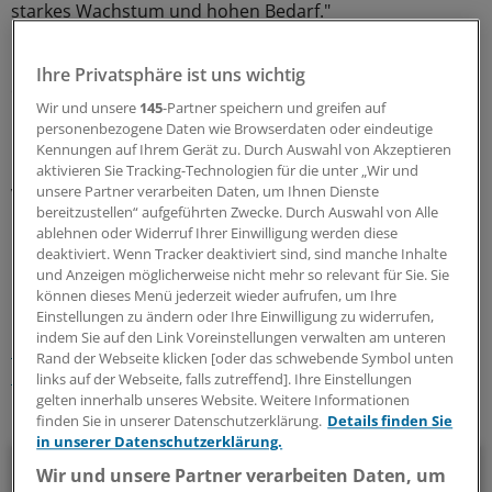
starkes Wachstum und hohen Bedarf."
Die Allianz Private Krankenversicherung erzielte in den
Ihre Privatsphäre ist uns wichtig
ersten neun Monaten Beitragseinnahmen von
Wir und unsere
145
-Partner speichern und greifen auf
unverändert 2,41 Milliarden Euro. Das operative
personenbezogene Daten wie Browserdaten oder eindeutige
Ergebnis lag mit 105 Millionen Euro allerdings deutlich
Kennungen auf Ihrem Gerät zu. Durch Auswahl von Akzeptieren
unter den 124 Millionen Euro des vergleichbaren
aktivieren Sie Tracking-Technologien für die unter „Wir und
unsere Partner verarbeiten Daten, um Ihnen Dienste
Vorjahreszeitraums.
bereitzustellen“ aufgeführten Zwecke. Durch Auswahl von Alle
ablehnen oder Widerruf Ihrer Einwilligung werden diese
0
deaktiviert. Wenn Tracker deaktiviert sind, sind manche Inhalte
und Anzeigen möglicherweise nicht mehr so relevant für Sie. Sie
können dieses Menü jederzeit wieder aufrufen, um Ihre
Schlagworte:
Einstellungen zu ändern oder Ihre Einwilligung zu widerrufen,
indem Sie auf den Link Voreinstellungen verwalten am unteren
Unternehmen
Krankenkassen
Praxisführung
Rand der Webseite klicken [oder das schwebende Symbol unten
Klinik-Management
Krebs
links auf der Webseite, falls zutreffend]. Ihre Einstellungen
gelten innerhalb unseres Website. Weitere Informationen
Ihr Newsletter zum Thema
finden Sie in unserer Datenschutzerklärung.
Details finden Sie
in unserer Datenschutzerklärung.
Beruf & Alltag
Wir und unsere Partner verarbeiten Daten, um