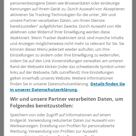
personenbezogene Daten wie Browserdaten oder eindeutige
Personalausweis
Kennungen auf Ihrem Gerät zu. Durch Auswahl von Akzeptieren
aktivieren Sie Tracking-Technologien für die unter „Wir und
Interessanter ist für die meisten Kunden wahrscheinlich
unsere Partner verarbeiten Daten, um Ihnen Dienste
eine andere Funktion: die Nutzung des elektronischen
bereitzustellen“ aufgeführten Zwecke. Durch Auswahl von Alle
ablehnen oder Widerruf Ihrer Einwilligung werden diese
Personalausweises. Das Gerät erleichtert die Abwicklung
deaktiviert. Wenn Tracker deaktiviert sind, sind manche Inhalte
von Online-Geschäften oder -Behördengängen.
und Anzeigen möglicherweise nicht mehr so relevant für Sie. Sie
können dieses Menü jederzeit wieder aufrufen, um Ihre
Auch in Nordrhein, wo die Kassen mit der Ausgabe der
Einstellungen zu ändern oder Ihre Einwilligung zu widerrufen,
indem Sie auf den Link Voreinstellungen verwalten am unteren
eGK an ihre Versicherten begonnen haben, stellt die
Rand der Webseite klicken [oder das schwebende Symbol unten
KKH Allianz Interessierten solche Lesegeräte zur
links auf der Webseite, falls zutreffend]. Ihre Einstellungen
Verfügung.
gelten innerhalb unseres Website. Weitere Informationen
finden Sie in unserer Datenschutzerklärung.
Details finden Sie
in unserer Datenschutzerklärung.
Der Mönchengladbacher Gastroenterologe Dr. Arno
Theilmeier hält die Aktion für übertrieben. Als
Wir und unsere Partner verarbeiten Daten, um
Vorsitzender der Kreisstelle Mönchengladbach der KV
Folgendes bereitzustellen:
Nordrhein hat er die Kasse um Aufklärung gebeten.
Speichern von oder Zugriff auf Informationen auf einem
Endgerät. Verwendung reduzierter Daten zur Auswahl von
Werbeanzeigen. Erstellung von Profilen für personalisierte
"Überflüssiges Vorgehen"
Werbung. Verwendung von Profilen zur Auswahl