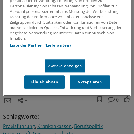
personalisierter Werbung. Erstellung von Profilen zur
"Ich finde, das ist ein völlig überflüssiges Vorgehen der
Personalisierung von Inhalten. Verwendung von Profilen zur
Auswahl personalisierter Inhalte. Messung der Werbeleistung.
Kasse", sagt Theilmeier. Der Verweis auf die Initiative des
Messung der Performance von Inhalten. Analyse von
Bundesinnenministeriums reicht ihm nicht.
Zielgruppen durch Statistiken oder Kombinationen von Daten
aus verschiedenen Quellen. Entwicklung und Verbesserung der
Angebote. Verwendung reduzierter Daten zur Auswahl von
Während im Gesundheitswesen wie in vielen anderen
Inhalten.
Bereichen ständig die Rede von leeren Kassen sei, werde
Liste der Partner (Lieferanten)
es hier zum Fenster hinaus geworfen. "Das Ministerium
scheint zu viel Geld zu haben", ärgert sich Theilmeier.
Zwecke anzeigen
Die KKH Allianz ist für ihn damit aber nicht aus dem
Schneider. "Die Kasse hätte sagen müssen, dass sie sich
Alle ablehnen
Akzeptieren
an solch einem Quatsch nicht beteiligt."
0
Schlagworte:
Praxisführung
Krankenkassen
Berufspolitik
Gesellschaft
Gesundheitskarte