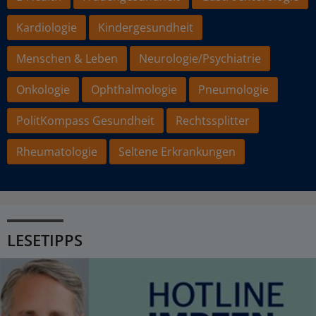
Kardiologie
Kindergesundheit
Menschen & Leben
Neurologie/Psychiatrie
Onkologie
Ophthalmologie
Pneumologie
PolitKompass Gesundheit
Rechtssplitter
Rheumatologie
Seltene Erkrankungen
LESETIPPS