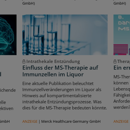
GmbH)
GmbH)
Intrathekale Entzündung
Thera
Einfluss der MS-Therapie auf
Ein er
d
Immunzellen im Liquor
MS-Ther
können l
Eine aktuelle Publikation beleuchtet
Lebensqu
Immunzellveränderungen im Liquor als
eichende
Fähigkei
Hinweis auf kompartimentalisierte
d
Anforde
intrathekale Entzündungsprozesse. Was
lle
werden
dies für die MS-Therapie bedeuten könnte.
ektiven
 GmbH
ANZEIGE
|
Merck Healthcare Germany GmbH
ANZEIGE