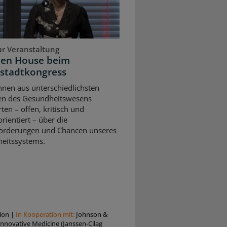
ur Veranstaltung
pen House beim
stadtkongress
nnen aus unterschiedlichsten
en des Gesundheitswesens
rten – offen, kritisch und
rientiert – über die
orderungen und Chancen unseres
eitssystems.
ion
|
In Kooperation mit:
Johnson &
nnovative Medicine (Janssen-Cilag