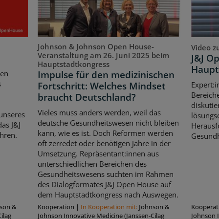
Johnson & Johnson Open House-
Video z
Veranstaltung am 26. Juni 2025 beim
J&J O
Hauptstadtkongress
Haupt
Impulse für den medizinischen
ten
s
Fortschritt: Welches Mindset
Expert:i
Bereich
braucht Deutschland?
diskutie
Vieles muss anders werden, weil das
unseres
lösungso
deutsche Gesundheitswesen nicht bleiben
as J&J
Herausf
kann, wie es ist. Doch Reformen werden
hren.
Gesundh
oft zerredet oder benötigen Jahre in der
Umsetzung. Repräsentant:innen aus
unterschiedlichen Bereichen des
Gesundheitswesens suchten im Rahmen
des Dialogformates J&J Open House auf
dem Hauptstadtkongress nach Auswegen.
son &
Kooperation
|
In Kooperation mit:
Johnson &
Kooperat
ilag
Johnson Innovative Medicine (Janssen-Cilag
Johnson I