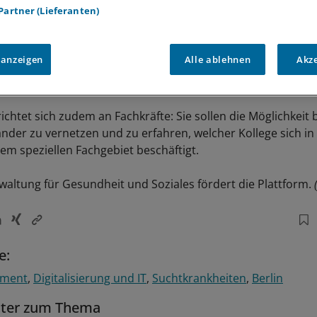
 Partner (Lieferanten)
 anzeigen
Alle ablehnen
Akz
ichtet sich zudem an Fachkräfte: Sie sollen die Möglichkei
ander zu vernetzen und zu erfahren, welcher Kollege sich i
dem speziellen Fachgebiet beschäftigt.
waltung für Gesundheit und Soziales fördert die Plattform.
e:
ement
Digitalisierung und IT
Suchtkrankheiten
Berlin
tter zum Thema