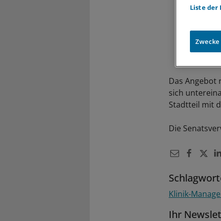
Liste der
Zwecke
Das Angebot r
sich unterein
Stadtteil mit 
Die Senatsver
Schlagwort
Klinik-Manag
Ihr Newsle