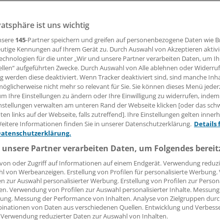
vatsphäre ist uns wichtig
15.08.2016, 14:27 Uhr
nsere
145
-Partner speichern und greifen auf personenbezogene Daten wie 
utige Kennungen auf Ihrem Gerät zu. Durch Auswahl von Akzeptieren aktivi
echnologien für die unter „Wir und unsere Partner verarbeiten Daten, um I
ellen“ aufgeführten Zwecke. Durch Auswahl von Alle ablehnen oder Widerruf
süchtige bekommen Hilfe von der Berliner Universitätsklinik 
ng werden diese deaktiviert. Wenn Tracker deaktiviert sind, sind manche Inh
e-Plattform entwickelt
, welche die Suche nach Hilfsangebot
öglicherweise nicht mehr so relevant für Sie. Sie können dieses Menü jeder
um Ihre Einstellungen zu ändern oder Ihre Einwilligung zu widerrufen, indem
oll.
nstellungen verwalten am unteren Rand der Webseite klicken [oder das sc
en links auf der Webseite, falls zutreffend]. Ihre Einstellungen gelten inner
ank sind Beratungs- und Behandlungsangebote abrufbar, 1
eitere Informationen finden Sie in unserer Datenschutzerklärung.
Details 
 sind dort erfasst. Auch Kontaktdaten von Psychotherapeut
Datenschutzerklärung.
 unsere Partner verarbeiten Daten, um Folgendes bereit
von oder Zugriff auf Informationen auf einem Endgerät. Verwendung reduzi
l von Werbeanzeigen. Erstellung von Profilen für personalisierte Werbung
en zur Auswahl personalisierter Werbung. Erstellung von Profilen zur Person
en. Verwendung von Profilen zur Auswahl personalisierter Inhalte. Messung
ung. Messung der Performance von Inhalten. Analyse von Zielgruppen durch
inationen von Daten aus verschiedenen Quellen. Entwicklung und Verbess
 Verwendung reduzierter Daten zur Auswahl von Inhalten.