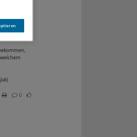
eptieren
t bekommen,
n welchem
(juk)
0