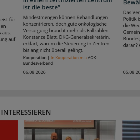
in einem zertifizierten Zentrum
Bewä
ist die beste“
Das Ver
Mindestmengen können Behandlungen
Politik
ist für
konzentrieren, doch gute onkologische
die Wec
nen
Versorgung braucht mehr als Fallzahlen.
Gemein
 aus.
Konstanze Blatt, DKG-Generalsekretärin,
Bundes
ung auf
erklärt, warum die Steuerung in Zentren
daran? 
bislang nicht überall gelingt.
Kooperation
|
In Kooperation mit:
AOK-
Bundesverband
06.08.2026
05.08.2
 INTERESSIEREN