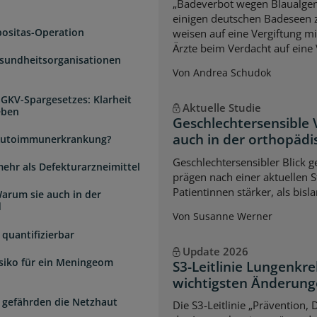
„Badeverbot wegen Blaualgen
einigen deutschen Badeseen
positas-Operation
weisen auf eine Vergiftung m
Ärzte beim Verdacht auf eine 
esundheitsorganisationen
Von Andrea Schudok
 GKV-Spargesetzes: Klarheit
Aktuelle Studie
eben
Geschlechtersensible
auch in der orthopädi
e Autoimmunerkrankung?
Geschlechtersensibler Blick 
mehr als Defekturarzneimittel
prägen nach einer aktuellen S
Patientinnen stärker, als bi
arum sie auch in der
d
Von Susanne Werner
quantifizierbar
Update 2026
isiko für ein Meningeom
S3-Leitlinie Lungenkre
wichtigsten Änderun
 gefährden die Netzhaut
Die S3-Leitlinie „Prävention,