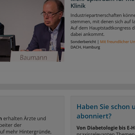
Klinik
Industriepartnerschaften könne
stemmen, mit denen sich auf la
Auf dem Hauptstadtkongress di
dabei ankommt.
Sonderbericht
|
Mit freundlicher U
DACH, Hamburg
Haben Sie schon 
abonniert?
n
erhalten Ärzte und
beiter der
Von Diabetologie bis E-H
auf mehr Hintergründe,
praxisrelevanten Themen