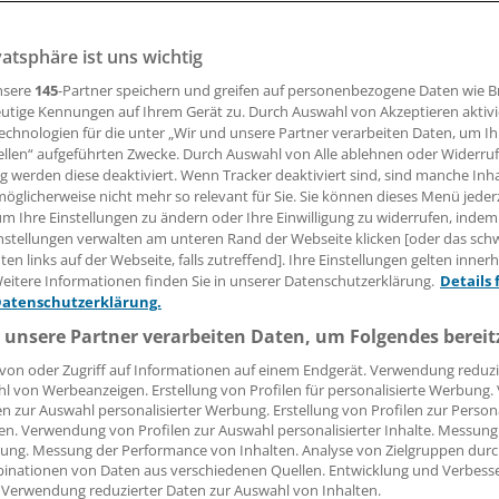
vatsphäre ist uns wichtig
14.01.2013, 14:40 Uhr
nsere
145
-Partner speichern und greifen auf personenbezogene Daten wie 
utige Kennungen auf Ihrem Gerät zu. Durch Auswahl von Akzeptieren aktivi
echnologien für die unter „Wir und unsere Partner verarbeiten Daten, um I
ellen“ aufgeführten Zwecke. Durch Auswahl von Alle ablehnen oder Widerruf
Die Deutsche Stiftung Patientenschutz hat Strafanzeige we
ng werden diese deaktiviert. Wenn Tracker deaktiviert sind, sind manche Inh
Körperverletzung gegen die Verantwortlichen des Wormser 
öglicherweise nicht mehr so relevant für Sie. Sie können dieses Menü jeder
um Ihre Einstellungen zu ändern oder Ihre Einwilligung zu widerrufen, indem
stellt, die den kürzlich in Heilbronn aufgeflogenen niederl
nstellungen verwalten am unteren Rand der Webseite klicken [oder das sc
s Honorararzt vermittelt hatte.
en links auf der Webseite, falls zutreffend]. Ihre Einstellungen gelten inner
eitere Informationen finden Sie in unserer Datenschutzerklärung.
Details 
der Patientenschützer wäre durch Internetrecherche oder
Datenschutzerklärung.
 beim vorherigen Arbeitgeber "leicht zu verhindern gewes
 unsere Partner verarbeiten Daten, um Folgendes bereit
h am Wormser Klinikum Patienten schädigt". Man verstehe 
von oder Zugriff auf Informationen auf einem Endgerät. Verwendung reduzi
als Zeichen gegen Verantwortungslosigkeit.
(eb)
l von Werbeanzeigen. Erstellung von Profilen für personalisierte Werbung
en zur Auswahl personalisierter Werbung. Erstellung von Profilen zur Person
en. Verwendung von Profilen zur Auswahl personalisierter Inhalte. Messung
ung. Messung der Performance von Inhalten. Analyse von Zielgruppen durch
inationen von Daten aus verschiedenen Quellen. Entwicklung und Verbess
e:
 Verwendung reduzierter Daten zur Auswahl von Inhalten.