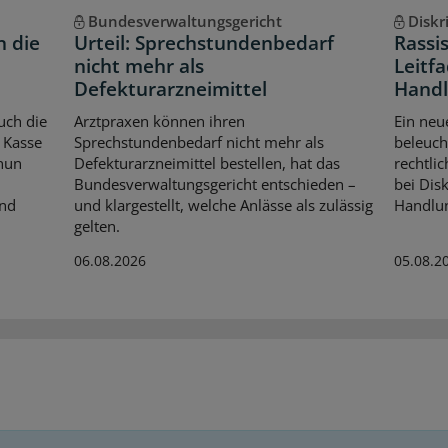
Bundesverwaltungsgericht
Diskr
n die
Urteil: Sprechstundenbedarf
Rassi
nicht mehr als
Leitfa
Defekturarzneimittel
Handl
uch die
Arztpraxen können ihren
Ein neu
 Kasse
Sprechstundenbedarf nicht mehr als
beleuch
 nun
Defekturarzneimittel bestellen, hat das
rechtli
Bundesverwaltungsgericht entschieden –
bei Dis
Und
und klargestellt, welche Anlässe als zulässig
Handlun
gelten.
06.08.2026
05.08.2