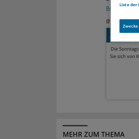
Liste der
Recht
Klinik
Ihr Newsle
Zwecke
Beruf & 
Die Sonntagsl
Sie sich von 
MEHR ZUM THEMA