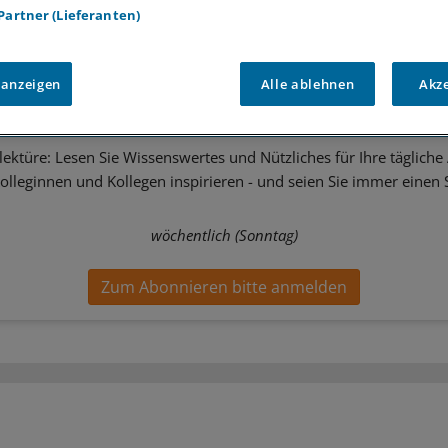
 Partner (Lieferanten)
-Management
Rheinland-Pfalz
tter zum Thema
 anzeigen
Alle ablehnen
Akz
Alltag
ektüre: Lesen Sie Wissenswertes und Nützliches für Ihre tägliche 
Kolleginnen und Kollegen inspirieren - und seien Sie immer einen S
wöchentlich (Sonntag)
Zum Abonnieren bitte anmelden