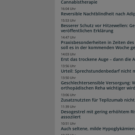
Cannabistherapie
16:04 Uhr
Reversible Nachtblindheit nach Adi
15:53 Uhr
Besserer Schutz vor Hitzewellen: G
veröffentlichen Erklärung
14:47 Uhr
Praxisbesonderheiten in Zeiten des
soll es in der kommenden Woche g
14:03 Uhr
Erst das trockene Auge – dann di
13:56 Uhr
Urteil: Sprechstundenbedarf nicht 
13:50 Uhr
Geschlechtersensible Versorgung: W
orthopädischen Reha wichtiger wir
13:06 Uhr
Zusatznutzten für Teplizumab nicht 
11:39 Uhr
Desogestrel mit gering erhöhtem R
assoziiert
10:51 Uhr
Auch seltene, milde Hypoglykämien