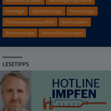
Menschen & Leben
Neurologie/Psychiatrie
Onkologie
Ophthalmologie
Pneumologie
PolitKompass Gesundheit
Rechtssplitter
Rheumatologie
Seltene Erkrankungen
LESETIPPS