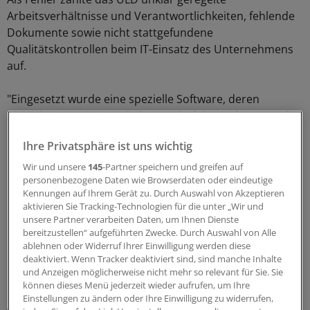
Arbeitsverhältnisse und Verantwortlichkeiten, fehlende
Dokumente sowie nicht stattgefundene
Qualitätskontrollen beim IT-Einsatz des Unternehmens
auf.
"Eingesetzt wurde eine spezielle Software, deren
Sicherheit anscheinend nie ernsthaft hinterfragt wurde.
Es ist nicht auszuschließen, dass die zutage getretene
Ihre Privatsphäre ist uns wichtig
Datenlücke schon seit Jahren bestand", teilte das ULD
nach der Kontrolle durch drei Datenschützer mit.
Wir und unsere
145
-Partner speichern und greifen auf
personenbezogene Daten wie Browserdaten oder eindeutige
Kennungen auf Ihrem Gerät zu. Durch Auswahl von Akzeptieren
Naturwüchsig und handgestrickt
aktivieren Sie Tracking-Technologien für die unter „Wir und
unsere Partner verarbeiten Daten, um Ihnen Dienste
Nach ihrer Einschätzung hatte keiner der auf
bereitzustellen“ aufgeführten Zwecke. Durch Auswahl von Alle
Unternehmensseite an der Prüfung beteiligten
ablehnen oder Widerruf Ihrer Einwilligung werden diese
deaktiviert. Wenn Tracker deaktiviert sind, sind manche Inhalte
Personen einen Überblick über die Verarbeitung der
und Anzeigen möglicherweise nicht mehr so relevant für Sie. Sie
Daten der psychisch Kranken.
können dieses Menü jederzeit wieder aufrufen, um Ihre
Einstellungen zu ändern oder Ihre Einwilligung zu widerrufen,