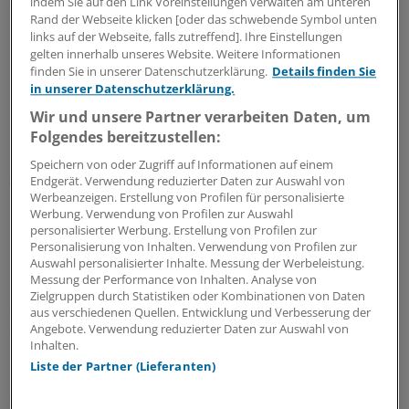
indem Sie auf den Link Voreinstellungen verwalten am unteren
Weichert verpflichtete Rebus, innerhalb einer kurzen
Rand der Webseite klicken [oder das schwebende Symbol unten
Frist Dokumente vorzulegen, die Auskunft über die
links auf der Webseite, falls zutreffend]. Ihre Einstellungen
bestehenden Strukturen geben.
gelten innerhalb unseres Website. Weitere Informationen
finden Sie in unserer Datenschutzerklärung.
Details finden Sie
in unserer Datenschutzerklärung.
"Wir haben es hier mit einem undurchsichtigen
Unternehmensgeflecht zu tun, in dem naturwüchsig und
Wir und unsere Partner verarbeiten Daten, um
handgestrickt Lösungen erarbeitet wurden, die
Folgendes bereitzustellen:
insgesamt keine Sicherheiten gewährleisten konnten",
Speichern von oder Zugriff auf Informationen auf einem
sagte Weichert.
Endgerät. Verwendung reduzierter Daten zur Auswahl von
Werbeanzeigen. Erstellung von Profilen für personalisierte
Werbung. Verwendung von Profilen zur Auswahl
Unzureichende Verschlüsselung?
personalisierter Werbung. Erstellung von Profilen zur
Personalisierung von Inhalten. Verwendung von Profilen zur
Über Sanktionen soll erst nach einer umfassenden
Auswahl personalisierter Inhalte. Messung der Werbeleistung.
Messung der Performance von Inhalten. Analyse von
Bestandsaufnahme entschieden werden.
Zielgruppen durch Statistiken oder Kombinationen von Daten
Selbsthilfeverbände denken bereits über
aus verschiedenen Quellen. Entwicklung und Verbesserung der
Schadensersatzforderungen nach.
Angebote. Verwendung reduzierter Daten zur Auswahl von
Inhalten.
Liste der Partner (Lieferanten)
Dr. Franz-Joseph Bartmann, Präsident der Ärztekammer
Schleswig-Holstein und Vorsitzender des Ausschusses