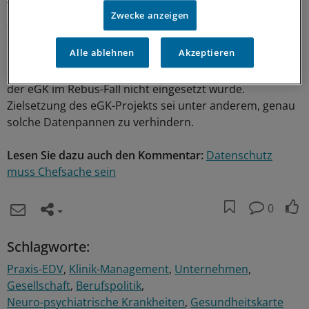
Telematik der Bundesärztekammer, hat Rückschlüsse
Zwecke anzeigen
aus dem aktuellen Fall auf die Datensicherheit der
elektronischen Gesundheitskarte zurückgewiesen.
Alle ablehnen
Akzeptieren
Er verwies darauf, dass die Verschlüsselungstechnologie
der eGK im Rebus-Fall nicht eingesetzt wurde.
Zielsetzung des eGK-Projekts sei unter anderem, genau
solche Datenpannen zu verhindern.
Lesen Sie dazu auch den Kommentar:
Datenschutz
muss Chefsache sein
0
Schlagworte:
Praxis-EDV
Klinik-Management
Unternehmen
Gesellschaft
Berufspolitik
Neuro-psychiatrische Krankheiten
Gesundheitskarte