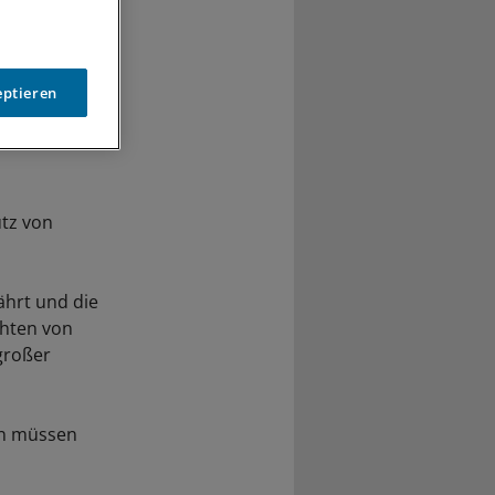
eptieren
tz von
ährt und die
chten von
großer
en müssen