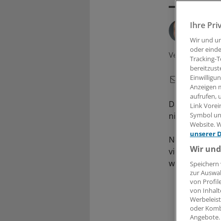
Ihre Pri
Von
D
Wir und u
oder einde
Veröffentlicht:
Tracking-T
bereitzust
Einwilligu
Anzeigen m
aufrufen, 
Das Datenleck
Link Vorei
nicht aufgearb
Symbol unt
Website. W
unserer 
Noch ist nich
Wir und
viele Mensche
weiß man nich
Speichern 
zur Auswah
von Profil
von Inhalt
Werbeleist
oder Komb
Angebote.