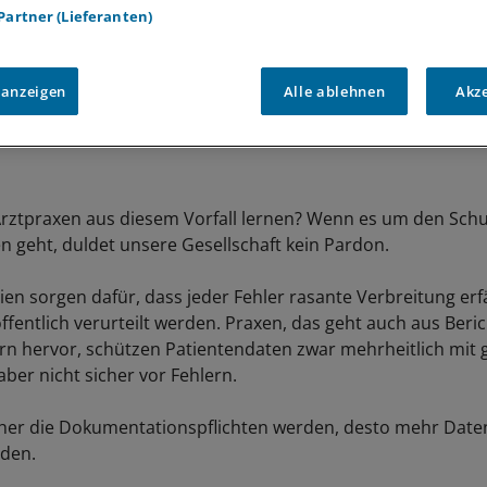
 Partner (Lieferanten)
 anzeigen
Alle ablehnen
Akz
ztpraxen aus diesem Vorfall lernen? Wenn es um den Schu
n geht, duldet unsere Gesellschaft kein Pardon.
n sorgen dafür, dass jeder Fehler rasante Verbreitung erf
ffentlich verurteilt werden. Praxen, das geht auch aus Beri
n hervor, schützen Patientendaten zwar mehrheitlich mit 
 aber nicht sicher vor Fehlern.
cher die Dokumentationspflichten werden, desto mehr Dat
rden.