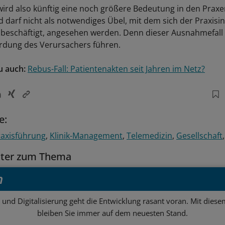
ird also künftig eine noch größere Bedeutung in den Pr
nd darf nicht als notwendiges Übel, mit dem sich der Praxis
beschäftigt, angesehen werden. Denn dieser Ausnahmefall
rdung des Verursachers führen.
u auch:
Rebus-Fall: Patientenakten seit Jahren im Netz?
e:
raxisführung
Klinik-Management
Telemedizin
Gesellschaft
tter zum Thema
h
 und Digitalisierung geht die Entwicklung rasant voran. Mit dies
bleiben Sie immer auf dem neuesten Stand.