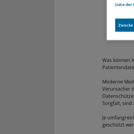
Liste der
Zwecke
Was können Ar
Patientendate
Moderne Medie
Verursacher ö
Datenschützer
Sorgfalt, sind
Je umfangrei
geschützt we