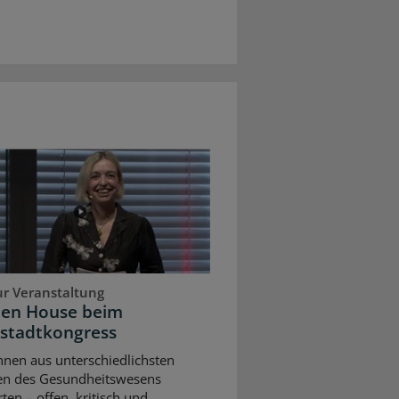
ur Veranstaltung
pen House beim
stadtkongress
nnen aus unterschiedlichsten
en des Gesundheitswesens
rten – offen, kritisch und