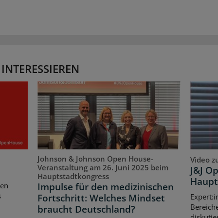
 INTERESSIEREN
Johnson & Johnson Open House-
Video z
Veranstaltung am 26. Juni 2025 beim
J&J O
Hauptstadtkongress
Haupt
Impulse für den medizinischen
ten
s
Fortschritt: Welches Mindset
Expert:i
Bereich
braucht Deutschland?
diskutie