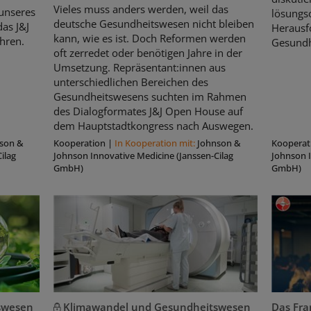
Vieles muss anders werden, weil das
unseres
lösungso
deutsche Gesundheitswesen nicht bleiben
as J&J
Herausf
kann, wie es ist. Doch Reformen werden
hren.
Gesundh
oft zerredet oder benötigen Jahre in der
Umsetzung. Repräsentant:innen aus
unterschiedlichen Bereichen des
Gesundheitswesens suchten im Rahmen
des Dialogformates J&J Open House auf
dem Hauptstadtkongress nach Auswegen.
son &
Kooperation
|
In Kooperation mit:
Johnson &
Kooperat
ilag
Johnson Innovative Medicine (Janssen-Cilag
Johnson I
GmbH)
GmbH)
swesen
Klimawandel und Gesundheitswesen
Das Fran