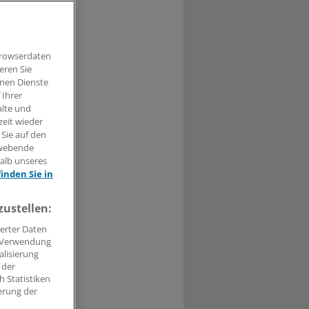
Browserdaten
eren Sie
hnen Dienste
 Ihrer
alte und
0
zeit wieder
 Sie auf den
ein ist noch
hwebende
halb unseres
finden Sie in
en, ob und wie
zustellen:
aben. Noch
sten muss.
erter Daten
. Verwendung
alisierung
 der
 Statistiken
erung der