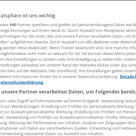
vatsphäre ist uns wichtig
irk Schnack
nsere
145
-Partner speichern und greifen auf personenbezogene Daten wie 
utige Kennungen auf Ihrem Gerät zu. Durch Auswahl von Akzeptieren aktivi
10.11.2011, 05:00 Uhr
echnologien für die unter „Wir und unsere Partner verarbeiten Daten, um I
ellen“ aufgeführten Zwecke. Durch Auswahl von Alle ablehnen oder Widerruf
ng werden diese deaktiviert. Wenn Tracker deaktiviert sind, sind manche Inh
öglicherweise nicht mehr so relevant für Sie. Sie können dieses Menü jeder
um Ihre Einstellungen zu ändern oder Ihre Einwilligung zu widerrufen, indem
 bei einem Träger sozialer Einrichtungen in Schleswig-Holst
nstellungen verwalten am unteren Rand der Webseite klicken [oder das sc
eitet.
en links auf der Webseite, falls zutreffend]. Ihre Einstellungen gelten inner
eitere Informationen finden Sie in unserer Datenschutzerklärung.
Details 
Datenschutzerklärung.
t geklärt, wie lange Patientendaten im Internet abrufbar war
 unsere Partner verarbeiten Daten, um Folgendes bereit
n die zum Teil hochsensiblen Informationen eingesehen h
t, ob und in welchem Umfang der Träger Schadenersatz lei
von oder Zugriff auf Informationen auf einem Endgerät. Verwendung reduzi
l von Werbeanzeigen. Erstellung von Profilen für personalisierte Werbung
en zur Auswahl personalisierter Werbung. Erstellung von Profilen zur Person
en. Verwendung von Profilen zur Auswahl personalisierter Inhalte. Messung
ung. Messung der Performance von Inhalten. Analyse von Zielgruppen durch
inationen von Daten aus verschiedenen Quellen. Entwicklung und Verbess
 Verwendung reduzierter Daten zur Auswahl von Inhalten.