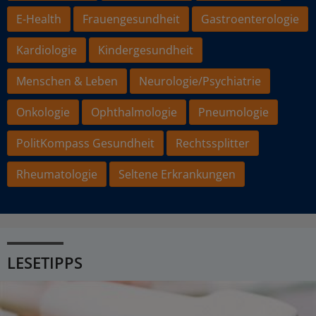
E-Health
Frauengesundheit
Gastroenterologie
Kardiologie
Kindergesundheit
Menschen & Leben
Neurologie/Psychiatrie
Onkologie
Ophthalmologie
Pneumologie
PolitKompass Gesundheit
Rechtssplitter
Rheumatologie
Seltene Erkrankungen
LESETIPPS