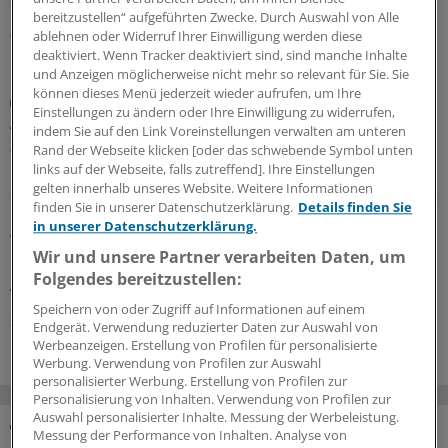
bereitzustellen“ aufgeführten Zwecke. Durch Auswahl von Alle
03.08.2026
ablehnen oder Widerruf Ihrer Einwilligung werden diese
deaktiviert. Wenn Tracker deaktiviert sind, sind manche Inhalte
und Anzeigen möglicherweise nicht mehr so relevant für Sie. Sie
können dieses Menü jederzeit wieder aufrufen, um Ihre
Juli-Sitzung des CHMP
Einstellungen zu ändern oder Ihre Einwilligung zu widerrufen,
Acht Pharma-Innovationen auf der Zielgeraden
indem Sie auf den Link Voreinstellungen verwalten am unteren
zur EU-Zulassung
Rand der Webseite klicken [oder das schwebende Symbol unten
links auf der Webseite, falls zutreffend]. Ihre Einstellungen
Neue Ansätze gegen zu hohe Cholesterinwerte bildeten
gelten innerhalb unseres Website. Weitere Informationen
einen Schwerpunkt der jüngsten Experten-Begutachtung
finden Sie in unserer Datenschutzerklärung.
Details finden Sie
bei der EMA: Auch gab es Zulassungsempfehlungen für
in unserer Datenschutzerklärung.
Wirkstoffe gegen Plaque-Psoriasis, primäre biliäre
Wir und unsere Partner verarbeiten Daten, um
Cholangitis, COVID-19, AMD und zerebrale
Folgendes bereitzustellen:
Adrenoleukodystrophie.
Speichern von oder Zugriff auf Informationen auf einem
24.07.2026
Endgerät. Verwendung reduzierter Daten zur Auswahl von
Werbeanzeigen. Erstellung von Profilen für personalisierte
Werbung. Verwendung von Profilen zur Auswahl
personalisierter Werbung. Erstellung von Profilen zur
Personalisierung von Inhalten. Verwendung von Profilen zur
Auswahl personalisierter Inhalte. Messung der Werbeleistung.
Messung der Performance von Inhalten. Analyse von