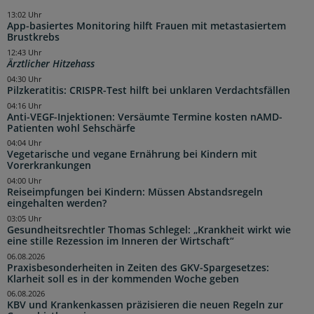
13:02 Uhr
App-basiertes Monitoring hilft Frauen mit metastasiertem
Brustkrebs
12:43 Uhr
Ärztlicher Hitzehass
04:30 Uhr
Pilzkeratitis: CRISPR-Test hilft bei unklaren Verdachtsfällen
04:16 Uhr
Anti-VEGF-Injektionen: Versäumte Termine kosten nAMD-
Patienten wohl Sehschärfe
04:04 Uhr
Vegetarische und vegane Ernährung bei Kindern mit
Vorerkrankungen
04:00 Uhr
Reiseimpfungen bei Kindern: Müssen Abstandsregeln
eingehalten werden?
03:05 Uhr
Gesundheitsrechtler Thomas Schlegel: „Krankheit wirkt wie
eine stille Rezession im Inneren der Wirtschaft“
06.08.2026
Praxisbesonderheiten in Zeiten des GKV-Spargesetzes:
Klarheit soll es in der kommenden Woche geben
06.08.2026
KBV und Krankenkassen präzisieren die neuen Regeln zur