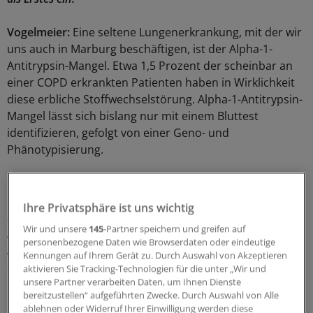
Vogelmeier:
Eine seltene Lungenerkrankung, mit der wir
uns auch in Marburg beschäftigen, ist der Alpha-1-
Antitrypsin-Mangel. Etwa 1,5 Prozent der scheinbar an
einer COPD erkrankten Patienten haben in Wirklichkeit
diese erbliche Stoffwechselstörung. Alpha-1-Antitrypsin-
Mangel lässt sich bislang nur mit einem Bluttest
identifizieren, gefolgt von einer Geno- und
Phänotypisierung.
Eine neue Entwicklung ist die elektronische Nase: Der
Patient bläst in dieses Gerät hinein, das die Ausatemluft
Ihre Privatsphäre ist uns wichtig
analysiert. Anhand des Musters von Molekülen in dieser
Wir und unsere
145
-Partner speichern und greifen auf
Atemluftprobe erkennt das Gerät, dass es sich um einen
personenbezogene Daten wie Browserdaten oder eindeutige
Alpha-1-Antitrypsin-Mangel handelt und eben nicht um
Kennungen auf Ihrem Gerät zu. Durch Auswahl von Akzeptieren
eine COPD.
aktivieren Sie Tracking-Technologien für die unter „Wir und
unsere Partner verarbeiten Daten, um Ihnen Dienste
bereitzustellen“ aufgeführten Zwecke. Durch Auswahl von Alle
Ein anderes Beispiel: Eine australische Arbeitsgruppe
ablehnen oder Widerruf Ihrer Einwilligung werden diese