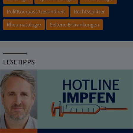
PolitKompass Gesundheit
Rechtssplitter
Rheumatologie
Seltene Erkrankungen
LESETIPPS