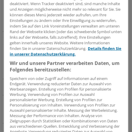
hat eine Applikation für Mobiltelefone entwickelt, die
deaktiviert. Wenn Tracker deaktiviert sind, sind manche Inhalte
Husten- und Atemmuster analysiert und auf dieser
und Anzeigen möglicherweise nicht mehr so relevant für Sie. Sie
können dieses Menü jederzeit wieder aufrufen, um Ihre
Grundlage Anhaltspunkte für mögliche Diagnosen gibt.
Einstellungen zu ändern oder Ihre Einwilligung zu widerrufen,
Die diagnostische Treffsicherheit soll hoch sein. Solche
indem Sie auf den Link Voreinstellungen verwalten am unteren
Anwendungen sind gerade für Länder und Regionen, wo
Rand der Webseite klicken [oder das schwebende Symbol unten
der nächste Arzt meilenweit entfernt ist, sinnvoll, um
links auf der Webseite, falls zutreffend]. Ihre Einstellungen
gelten innerhalb unseres Website. Weitere Informationen
den diagnostischen Weg zu bahnen.
finden Sie in unserer Datenschutzerklärung.
Details finden Sie
in unserer Datenschutzerklärung.
Und vielleicht noch ein drittes Beispiel: Seltene Formen
Wir und unsere Partner verarbeiten Daten, um
interstitieller Lungenerkrankungen sind oft schwer zu
Folgendes bereitzustellen:
diagnostizieren und zuzuordnen. Bei der Auswertung
Speichern von oder Zugriff auf Informationen auf einem
von Thorax-Computertomografien könnten Radiologen
Endgerät. Verwendung reduzierter Daten zur Auswahl von
künftig Unterstützung durch elektronische
Werbeanzeigen. Erstellung von Profilen für personalisierte
Analysewerkzeuge erhalten, die es erlauben, die
Werbung. Verwendung von Profilen zur Auswahl
personalisierter Werbung. Erstellung von Profilen zur
Diagnose früher zu stellen, als das bisher meist der Fall
Personalisierung von Inhalten. Verwendung von Profilen zur
ist.
Auswahl personalisierter Inhalte. Messung der Werbeleistung.
Messung der Performance von Inhalten. Analyse von
Zielgruppen durch Statistiken oder Kombinationen von Daten
Sie haben im Vorfeld des DGIMKongresses darauf
aus verschiedenen Quellen. Entwicklung und Verbesserung der
hingewiesen, dass vorhandene Informationsmöglichkeiten
Angebote. Verwendung reduzierter Daten zur Auswahl von