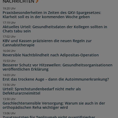
NACHRICHTEN
19:20 Uhr
Praxisbesonderheiten in Zeiten des GKV-Spargesetzes:
Klarheit soll es in der kommenden Woche geben
17:19 Uhr
Aktuelles Urteil: Gesundheitsdaten der Kollegen sollten in
Chats tabu sein
17:02 Uhr
KBV und Kassen präzisieren die neuen Regeln zur
Cannabistherapie
16:04 Uhr
Reversible Nachtblindheit nach Adipositas-Operation
15:53 Uhr
Besserer Schutz vor Hitzewellen: Gesundheitsorganisationen
veröffentlichen Erklärung
14:03 Uhr
Erst das trockene Auge – dann die Autoimmunerkrankung?
13:56 Uhr
Urteil: Sprechstundenbedarf nicht mehr als
Defekturarzneimittel
13:50 Uhr
Geschlechtersensible Versorgung: Warum sie auch in der
orthopädischen Reha wichtiger wird
13:06 Uhr
Zusatznutzten für Teplizumab nicht quantifizierbar