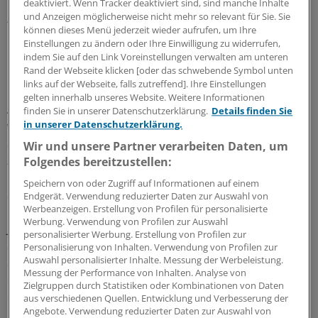
deaktiviert. Wenn Tracker deaktiviert sind, sind manche Inhalte
Druckschmerz (120 vs. 131 kPa; p = 0,1). Ein Unterschied
und Anzeigen möglicherweise nicht mehr so relevant für Sie. Sie
fand sich einzig bei der Druckschmerztoleranz: Sie fiel
können dieses Menü jederzeit wieder aufrufen, um Ihre
bei den Alzheimer-Patienten signifikant niedriger aus als
Einstellungen zu ändern oder Ihre Einwilligung zu widerrufen,
bei den Kontrollpersonen (213 vs. 289 kPa; p = 0,008).
indem Sie auf den Link Voreinstellungen verwalten am unteren
Rand der Webseite klicken [oder das schwebende Symbol unten
links auf der Webseite, falls zutreffend]. Ihre Einstellungen
Dass Patienten mit leichter bis mittelschwerer
gelten innerhalb unseres Website. Weitere Informationen
Alzheimer-Erkrankung dieselbe Schmerzschwelle haben
finden Sie in unserer Datenschutzerklärung.
Details finden Sie
wie kognitiv intakte Personen, erklären die
in unserer Datenschutzerklärung.
Studienautoren damit, dass der sensorische Kortex bis
Wir und unsere Partner verarbeiten Daten, um
zum Spätstadium der Alzheimer-Krankheit weitgehend
Folgendes bereitzustellen:
unbeschadet bleibt. Warum ist dann aber die
Speichern von oder Zugriff auf Informationen auf einem
Schmerztoleranz vermindert?
Endgerät. Verwendung reduzierter Daten zur Auswahl von
Werbeanzeigen. Erstellung von Profilen für personalisierte
Werbung. Verwendung von Profilen zur Auswahl
Jensen-Dahm und Kollegen spekulieren, dass für den
personalisierter Werbung. Erstellung von Profilen zur
Schwellenwert die sensorisch-diskriminierende
Personalisierung von Inhalten. Verwendung von Profilen zur
Auswahl personalisierter Inhalte. Messung der Werbeleistung.
Schmerzverarbeitung entscheidend ist, die Toleranz
Messung der Performance von Inhalten. Analyse von
dagegen mehr von der kognitiven Bewertung und der
Zielgruppen durch Statistiken oder Kombinationen von Daten
emotionalen Wahrnehmung von Schmerzen abhängt.
aus verschiedenen Quellen. Entwicklung und Verbesserung der
Angebote. Verwendung reduzierter Daten zur Auswahl von