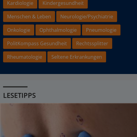
Kardiologie
Kindergesundheit
Menschen & Leben
Neurologie/Psychiatrie
Onkologie
Ophthalmologie
Pneumologie
PolitKompass Gesundheit
Rechtssplitter
Rheumatologie
Seltene Erkrankungen
LESETIPPS