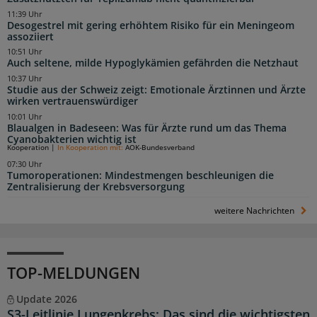
11:39 Uhr
Desogestrel mit gering erhöhtem Risiko für ein Meningeom
assoziiert
10:51 Uhr
Auch seltene, milde Hypoglykämien gefährden die Netzhaut
10:37 Uhr
Studie aus der Schweiz zeigt: Emotionale Ärztinnen und Ärzte
wirken vertrauenswürdiger
10:01 Uhr
Blaualgen in Badeseen: Was für Ärzte rund um das Thema
Cyanobakterien wichtig ist
Kooperation
|
In Kooperation mit:
AOK-Bundesverband
07:30 Uhr
Tumoroperationen: Mindestmengen beschleunigen die
Zentralisierung der Krebsversorgung
weitere Nachrichten
TOP-MELDUNGEN
Update 2026
S3-Leitlinie Lungenkrebs: Das sind die wichtigsten