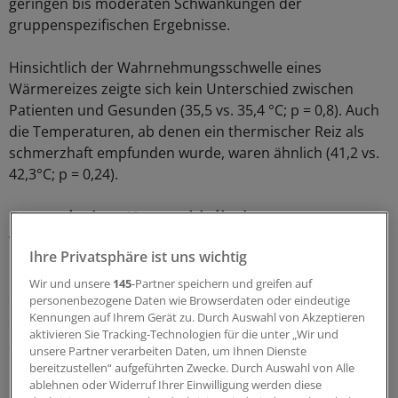
geringen bis moderaten Schwankungen der
gruppenspezifischen Ergebnisse.
Hinsichtlich der Wahrnehmungsschwelle eines
Wärmereizes zeigte sich kein Unterschied zwischen
Patienten und Gesunden (35,5 vs. 35,4 °C; p = 0,8). Auch
die Temperaturen, ab denen ein thermischer Reiz als
schmerzhaft empfunden wurde, waren ähnlich (41,2 vs.
42,3°C; p = 0,24).
Sensorischer Kortex bleibt lange
weitgehend unbeschadet
Ihre Privatsphäre ist uns wichtig
Übereinstimmung bestand auch beim Zeitintervall, bis
Wir und unsere
145
-Partner speichern und greifen auf
ein Kältereiz als schmerzhaft bzw. unerträglich
personenbezogene Daten wie Browserdaten oder eindeutige
Kennungen auf Ihrem Gerät zu. Durch Auswahl von Akzeptieren
eingestuft wurde (14,9 vs. 11,8 s; p = 0,89 bzw. 31,3 vs.
aktivieren Sie Tracking-Technologien für die unter „Wir und
28,1 s; p = 1,0).
unsere Partner verarbeiten Daten, um Ihnen Dienste
bereitzustellen“ aufgeführten Zwecke. Durch Auswahl von Alle
Ebenfalls identisch war der Schwellenwert für
ablehnen oder Widerruf Ihrer Einwilligung werden diese