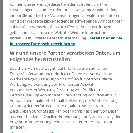
können dieses Menü jederzeit wieder aufrufen, um Ihre
nicht schmeckt oder das Personal zuwenig Zeit hat, um
Einstellungen zu ändern oder Ihre Einwilligung zu widerrufen,
beim Essen mit Füttern oder Zerkleinern der Kost zu
indem Sie auf den Link Voreinstellungen verwalten am unteren
helfen.
Rand der Webseite klicken [oder das schwebende Symbol unten
links auf der Webseite, falls zutreffend]. Ihre Einstellungen
gelten innerhalb unseres Website. Weitere Informationen
Zum Teil unterschätzen aber auch Ärzte, was ein
finden Sie in unserer Datenschutzerklärung.
Details finden Sie
Mensch an Energie pro Tag braucht. Zwar sinkt bei den
in unserer Datenschutzerklärung.
meisten gesunden Senioren der Grundumsatz, so daß
Wir und unsere Partner verarbeiten Daten, um
ältere Männer im allgemeinen mit 1900 Kilokalorien
Folgendes bereitzustellen:
(kcal) und ältere Frauen mit 1700 kcal pro Tag
Speichern von oder Zugriff auf Informationen auf einem
auskommen. Aber gerade Menschen mit Demenz sind
Endgerät. Verwendung reduzierter Daten zur Auswahl von
oft unruhig und bewegen sich viel. Auch
Werbeanzeigen. Erstellung von Profilen für personalisierte
Parkinsonkranke mit starkem Zittern haben erhöhten
Werbung. Verwendung von Profilen zur Auswahl
personalisierter Werbung. Erstellung von Profilen zur
Kalorienbedarf.
Personalisierung von Inhalten. Verwendung von Profilen zur
Auswahl personalisierter Inhalte. Messung der Werbeleistung.
Die jüngste Drohung der Krankenkassen, wegen der
Messung der Performance von Inhalten. Analyse von
Zielgruppen durch Statistiken oder Kombinationen von Daten
neuen Richtlinie des Bundesgesundheitsministeriums
aus verschiedenen Quellen. Entwicklung und Verbesserung der
zur enteralen Ernährung mehr
Angebote. Verwendung reduzierter Daten zur Auswahl von
Wirtschaftlichkeitsprüfungen bei Ärzten vorzunehmen,
Inhalten.