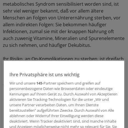
metabolisches Syndrom sensibilisiert worden sind, ist
sehr viel weniger bekannt, daß vor allem ältere
Menschen an Folgen von Unterernährung sterben, vor
allem indirekten Folgen: Sie bekommen häufiger
Infektionen, zumal sie mit der knappen Nahrung oft
auch zuwenig Vitamine, Mineralien und Spurenelemente
zu sich nehmen, und häufiger Dekubitus.
Ihr Risiko, an Op-Komplikationen zu sterben, ist dreifach
höher als bei Normalgewichtigen gleichen Alters.
Mangelernährung bei Älteren entwickelt sich oft durch
Ihre Privatsphäre ist uns wichtig
ungünstige soziale Bedingungen, Gebrechlichkeit oder
Wir und unsere
145
-Partner speichern und greifen auf
Trägheit zu kochen. Auch Krankheiten, die Schluck-,
personenbezogene Daten wie Browserdaten oder eindeutige
Kaubeschwerden, Bewegungs-, Koordinationsprobleme
Kennungen auf Ihrem Gerät zu. Durch Auswahl von Akzeptieren
oder Appetitlosigkeit hervorrufen, appetithemmende
aktivieren Sie Tracking-Technologien für die unter „Wir und
unsere Partner verarbeiten Daten, um Ihnen Dienste
Medikamente oder Depressionen oder Demenz können
bereitzustellen“ aufgeführten Zwecke. Durch Auswahl von Alle
Gründe sein.
ablehnen oder Widerruf Ihrer Einwilligung werden diese
deaktiviert. Wenn Tracker deaktiviert sind, sind manche Inhalte
und Anzeigen möglicherweise nicht mehr so relevant für Sie. Sie
In Kliniken kommt dazu, daß den Patienten oft das Essen