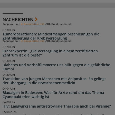
NACHRICHTEN
Kooperation
|
In Kooperation mit:
AOK-Bundesverband
07:30 Uhr
Tumoroperationen: Mindestmengen beschleunigen die
Zentralisierung der Krebsversorgung
Kooperation
|
In Kooperation mit:
AOK-Bundesverband
07:20 Uhr
Krebsexpertin: „Die Versorgung in einem zertifizierten
Zentrum ist die beste“
04:30 Uhr
Diabetes und Vorhofflimmern: Das hilft gegen die gefährliche
Kombi
04:20 Uhr
Transition von jungen Menschen mit Adipositas: So gelingt
der Übergang in die Erwachsenenmedizin
04:04 Uhr
Blaualgen in Badeseen: Was für Ärzte rund um das Thema
Cyanobakterien wichtig ist
04:00 Uhr
HIV: Langwirksame antiretrovirale Therapie auch bei Virämie?
05.08.2026