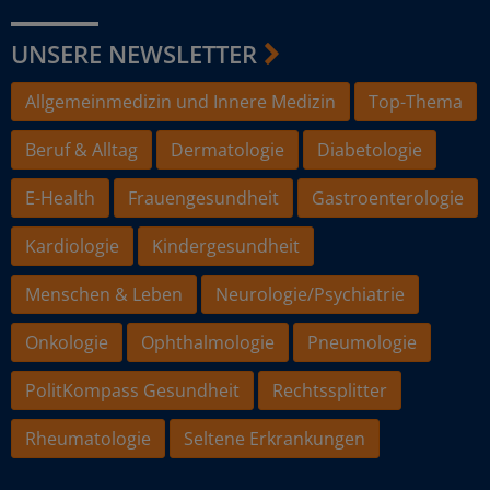
UNSERE NEWSLETTER
Allgemeinmedizin und Innere Medizin
Top-Thema
Beruf & Alltag
Dermatologie
Diabetologie
E-Health
Frauengesundheit
Gastroenterologie
Kardiologie
Kindergesundheit
Menschen & Leben
Neurologie/Psychiatrie
Onkologie
Ophthalmologie
Pneumologie
PolitKompass Gesundheit
Rechtssplitter
Rheumatologie
Seltene Erkrankungen