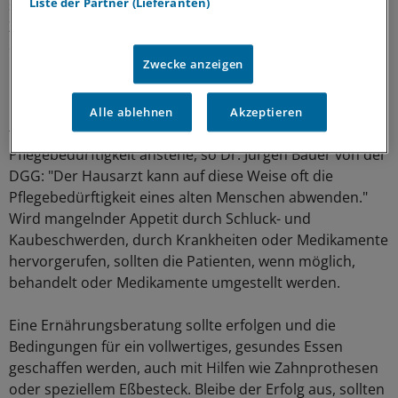
Liste der Partner (Lieferanten)
schüre bewußt Ängste, sagte Sieber. Aus dieser
Zwickmühle könne man sich nur befreien, indem
dokumentiert werde, warum eine enterale Ernährung
Zwecke anzeigen
medizinisch notwendig war.
Dazu gehöre die Erhebung des Ernährungszustandes so
Alle ablehnen
Akzeptieren
früh wie möglich, also noch bevor die Frage nach
Pflegebedürftigkeit anstehe, so Dr. Jürgen Bauer von der
DGG: "Der Hausarzt kann auf diese Weise oft die
Pflegebedürftigkeit eines alten Menschen abwenden."
Wird mangelnder Appetit durch Schluck- und
Kaubeschwerden, durch Krankheiten oder Medikamente
hervorgerufen, sollten die Patienten, wenn möglich,
behandelt oder Medikamente umgestellt werden.
Eine Ernährungsberatung sollte erfolgen und die
Bedingungen für ein vollwertiges, gesundes Essen
geschaffen werden, auch mit Hilfen wie Zahnprothesen
oder speziellem Eßbesteck. Bleibe der Erfolg aus, sollten