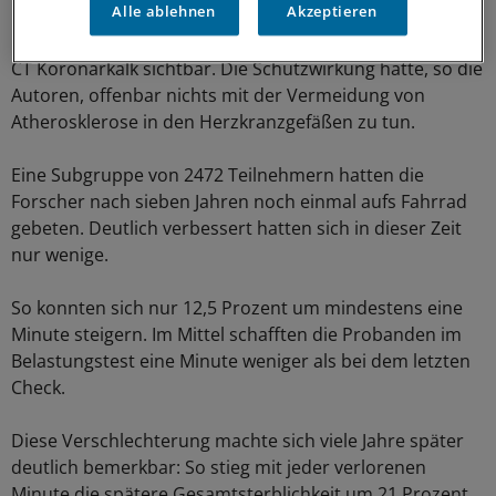
Alle ablehnen
Akzeptieren
Nach 25 Jahren war bei 28,3 Prozent der Teilnehmer im
CT Koronarkalk sichtbar. Die Schutzwirkung hatte, so die
Autoren, offenbar nichts mit der Vermeidung von
Atherosklerose in den Herzkranzgefäßen zu tun.
Eine Subgruppe von 2472 Teilnehmern hatten die
Forscher nach sieben Jahren noch einmal aufs Fahrrad
gebeten. Deutlich verbessert hatten sich in dieser Zeit
nur wenige.
So konnten sich nur 12,5 Prozent um mindestens eine
Minute steigern. Im Mittel schafften die Probanden im
Belastungstest eine Minute weniger als bei dem letzten
Check.
Diese Verschlechterung machte sich viele Jahre später
deutlich bemerkbar: So stieg mit jeder verlorenen
Minute die spätere Gesamtsterblichkeit um 21 Prozent.