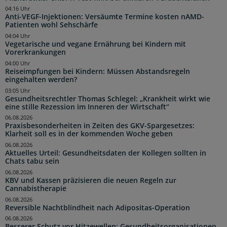
04:16 Uhr
Anti-VEGF-Injektionen: Versäumte Termine kosten nAMD-
Patienten wohl Sehschärfe
04:04 Uhr
Vegetarische und vegane Ernährung bei Kindern mit
Vorerkrankungen
04:00 Uhr
Reiseimpfungen bei Kindern: Müssen Abstandsregeln
eingehalten werden?
03:05 Uhr
Gesundheitsrechtler Thomas Schlegel: „Krankheit wirkt wie
eine stille Rezession im Inneren der Wirtschaft“
06.08.2026
Praxisbesonderheiten in Zeiten des GKV-Spargesetzes:
Klarheit soll es in der kommenden Woche geben
06.08.2026
Aktuelles Urteil: Gesundheitsdaten der Kollegen sollten in
Chats tabu sein
06.08.2026
KBV und Kassen präzisieren die neuen Regeln zur
Cannabistherapie
06.08.2026
Reversible Nachtblindheit nach Adipositas-Operation
06.08.2026
Besserer Schutz vor Hitzewellen: Gesundheitsorganisationen