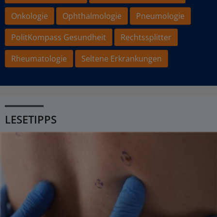
Onkologie
Ophthalmologie
Pneumologie
PolitKompass Gesundheit
Rechtssplitter
Rheumatologie
Seltene Erkrankungen
LESETIPPS