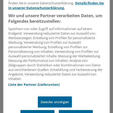
berücksichtigt.
finden Sie in unserer Datenschutzerklärung.
Details finden Sie
in unserer Datenschutzerklärung.
Insgesamt waren bis zum Studienende 273 Todesfälle
Wir und unsere Partner verarbeiten Daten, um
aufgetreten, davon waren allerdings 200 nicht
Folgendes bereitzustellen:
kardiovaskulär bedingt. 193 Teilnehmer hatten ein
Speichern von oder Zugriff auf Informationen auf einem
kardiovaskuläres Ereignis erlitten.
Endgerät. Verwendung reduzierter Daten zur Auswahl von
Werbeanzeigen. Erstellung von Profilen für personalisierte
Werbung. Verwendung von Profilen zur Auswahl
Auffällig war der Zusammenhang zwischen Fitnessgrad
personalisierter Werbung. Erstellung von Profilen zur
und linkem Ventrikel (LV): Wer sich auf dem
Personalisierung von Inhalten. Verwendung von Profilen zur
Auswahl personalisierter Inhalte. Messung der Werbeleistung.
Fahrradergometer besser schlug, hatte 25 Jahre später
Messung der Performance von Inhalten. Analyse von
einen signifikant niedrigeren LV-Masse-Index und eine
Zielgruppen durch Statistiken oder Kombinationen von Daten
bessere linksventrikuläre Funktion im Herzecho (Global
aus verschiedenen Quellen. Entwicklung und Verbesserung der
Angebote. Verwendung reduzierter Daten zur Auswahl von
Longitudinal Strain).
Inhalten.
Liste der Partner (Lieferanten)
Kein Schutz vor Koronarkalk
Für die Wissenschaftler ist vor allem ein Ergebnis
Zwecke anzeigen
überraschend: So hatte die Fitness offenbar keinen
Einfluss auf die Verkalkung der Koronararterien.