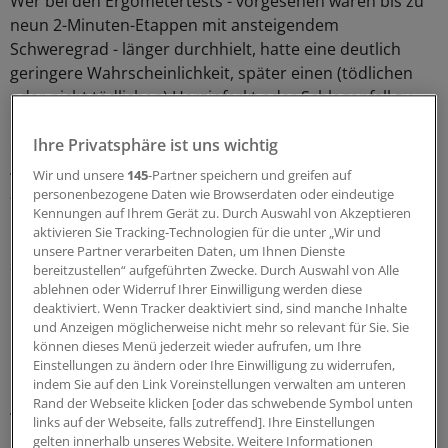
Wer bei den Ergometertests - vorgesehen waren bis zu
neun 2-Minuten-Etappen mit ansteigendem
Schweregrad - länger durchhielt, hatte eine deutlich
geringere Wahrscheinlichkeit, später einen (tödlichen
oder nicht tödlichen) Herzinfarkt oder Schlaganfall zu
erleiden, einen atherosklerotischen Befund zu erhalten
oder wegen eines kardiovaskulären Problems wie
Ihre Privatsphäre ist uns wichtig
Angina pectoris oder Herzinsuffizienz ins Krankenhaus
Wir und unsere
145
-Partner speichern und greifen auf
zu kommen.
personenbezogene Daten wie Browserdaten oder eindeutige
Kennungen auf Ihrem Gerät zu. Durch Auswahl von Akzeptieren
aktivieren Sie Tracking-Technologien für die unter „Wir und
Mit jeder Minute, die die Teilnehmer zusätzlich
unsere Partner verarbeiten Daten, um Ihnen Dienste
strampelten, sank das langfristige Risiko für solch ein
bereitzustellen“ aufgeführten Zwecke. Durch Auswahl von Alle
kardiovaskuläres Ereignis um 12 Prozent. Die spätere
ablehnen oder Widerruf Ihrer Einwilligung werden diese
deaktiviert. Wenn Tracker deaktiviert sind, sind manche Inhalte
Gesamtsterblichkeit sank mit jeder Minute um 15
und Anzeigen möglicherweise nicht mehr so relevant für Sie. Sie
Prozent.
können dieses Menü jederzeit wieder aufrufen, um Ihre
Einstellungen zu ändern oder Ihre Einwilligung zu widerrufen,
In beiden Berechnungen hatte man Einflussgrößen wie
indem Sie auf den Link Voreinstellungen verwalten am unteren
Rand der Webseite klicken [oder das schwebende Symbol unten
Alter, Geschlecht, Übergewicht, kardiovaskuläre
links auf der Webseite, falls zutreffend]. Ihre Einstellungen
Risikofaktoren und linksventrikuläre Masse
gelten innerhalb unseres Website. Weitere Informationen