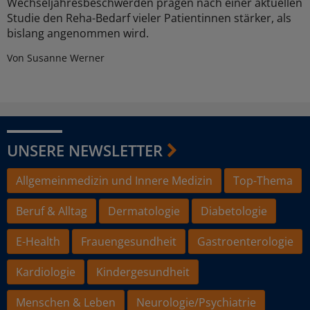
Wechseljahresbeschwerden prägen nach einer aktuellen
Studie den Reha-Bedarf vieler Patientinnen stärker, als
bislang angenommen wird.
Von Susanne Werner
UNSERE NEWSLETTER
Allgemeinmedizin und Innere Medizin
Top-Thema
Beruf & Alltag
Dermatologie
Diabetologie
E-Health
Frauengesundheit
Gastroenterologie
Kardiologie
Kindergesundheit
Menschen & Leben
Neurologie/Psychiatrie