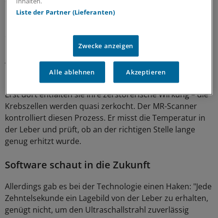
der Leber.
Inhalten.
Liste der Partner (Lieferanten)
Gleichzeitig befindet sich auf dem Bauch des Patienten
der Schallgeber – eine Scheibe bestückt mit mehr als
Zwecke anzeigen
1000 kleinen Ultraschallsendern. Sie können so
gesteuert werden, dass sich ihre Wellen präzise in einem
reiskorngroßen Punkt im Tumor treffen.
Alle ablehnen
Akzeptieren
Erst dort entfalten sie ihre zerstörerische Wirkung – die
Krebszellen werden quasi zerkocht. Der MR-Scanner
kontrolliert diesen Prozess. Er misst die Temperatur in
der Leber und prüft, ob an der richtigen Stelle lange
genug erhitzt wurde.
Software schaut in die Zukunft
Allerdings gab es bei der Technologie einen Haken: "Jede
Zehntelsekunde ein Lagebild von der Leber zu erhalten,
genügt nicht, um den Ultraschallstrahl zuverlässig