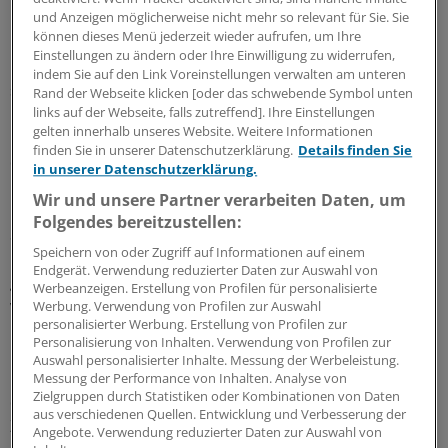
Indikationen zugelassen, etwa für die Behandlung von
und Anzeigen möglicherweise nicht mehr so relevant für Sie. Sie
können dieses Menü jederzeit wieder aufrufen, um Ihre
Prostatakrebs, Knochenmetastasen und
Einstellungen zu ändern oder Ihre Einwilligung zu widerrufen,
Gebärmuttermyomen. Zur Therapie von Organen, die
indem Sie auf den Link Voreinstellungen verwalten am unteren
sich mit der Atmung bewegen, ist die Methode bisher
Rand der Webseite klicken [oder das schwebende Symbol unten
nur ansatzweise geeignet: Der Patient müsste dafür die
links auf der Webseite, falls zutreffend]. Ihre Einstellungen
gelten innerhalb unseres Website. Weitere Informationen
Luft anhalten oder in Vollnarkose versetzt werden,
finden Sie in unserer Datenschutzerklärung.
Details finden Sie
damit die Ärzte die Atmung gezielt kontrollieren können.
in unserer Datenschutzerklärung.
Wir und unsere Partner verarbeiten Daten, um
Die Fraunhofer-Forscher verfolgen einen anderen Weg:
Folgendes bereitzustellen:
Sie führen den Ultraschallstrahl der Leber in ihrer
Speichern von oder Zugriff auf Informationen auf einem
Bewegung nach. Dadurch soll der Tumor effektiv
Endgerät. Verwendung reduzierter Daten zur Auswahl von
getroffen und gleichzeitig das umliegende Gewebe
Werbeanzeigen. Erstellung von Profilen für personalisierte
verschont werden.
Werbung. Verwendung von Profilen zur Auswahl
personalisierter Werbung. Erstellung von Profilen zur
Personalisierung von Inhalten. Verwendung von Profilen zur
Die Basistechnologie für die neue Methode haben die
Auswahl personalisierter Inhalte. Messung der Werbeleistung.
Forscher nun entwickelt: Der Patient liegt dabei während
Messung der Performance von Inhalten. Analyse von
Zielgruppen durch Statistiken oder Kombinationen von Daten
der Behandlung in einem MR-Scanner. Dieser liefert jede
aus verschiedenen Quellen. Entwicklung und Verbesserung der
Zehntelsekunde ein Bild von der augenblicklichen Lage
Angebote. Verwendung reduzierter Daten zur Auswahl von