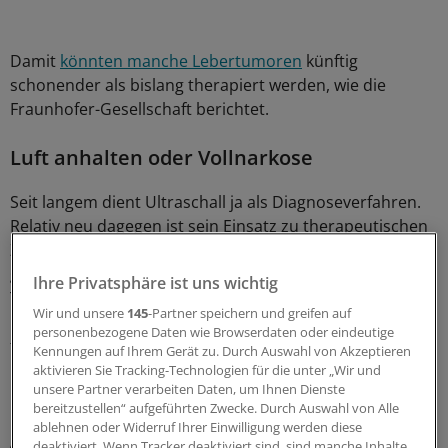
Damit
könnten manche Lebertumoren
künftig
schonender als bislang therapiert werden, wie die
Fraunhofer-Gesellschaft berichtet.
Luft anhalten oder Vollnarkose
Seit langem dient Ultraschall ja als Diagnoseverfahren.
Relativ neu dagegen ist sein Einsatz zu therapeutischen
Zwecken. Dabei werden die Schallwellen so stark
gebündelt, dass sie erkranktes Gewebe – vor allem
Ihre Privatsphäre ist uns wichtig
Tumorzellen – regelrecht veröden und damit
Wir und unsere
145
-Partner speichern und greifen auf
unschädlich machen. Aus Patientensicht besitzt der
personenbezogene Daten wie Browserdaten oder eindeutige
fokussierte Ultraschall mehrere Vorteile: Die
Kennungen auf Ihrem Gerät zu. Durch Auswahl von Akzeptieren
Behandlung läuft komplett nicht-invasiv und ohne
aktivieren Sie Tracking-Technologien für die unter „Wir und
unsere Partner verarbeiten Daten, um Ihnen Dienste
Narkose ab, zudem gibt es keine Operationswunden.
bereitzustellen“ aufgeführten Zwecke. Durch Auswahl von Alle
ablehnen oder Widerruf Ihrer Einwilligung werden diese
Allerdings ist das Verfahren bislang nur für wenige
deaktiviert. Wenn Tracker deaktiviert sind, sind manche Inhalte