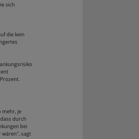
ie sich
f die kein
ingertes
rankungsrisiko
zent
 Prozent.
 mehr, je
 dass durch
nkungen bei
 wären", sagt