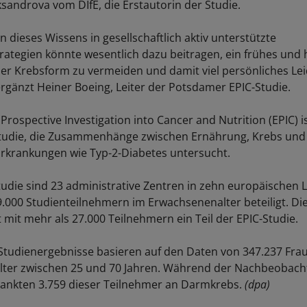
ksandrova vom DIfE, die Erstautorin der Studie.
 dieses Wissens in gesellschaftlich aktiv unterstützte
rategien könnte wesentlich dazu beitragen, ein frühes und 
ser Krebsform zu vermeiden und damit viel persönliches Lei
ergänzt Heiner Boeing, Leiter der Potsdamer EPIC-Studie.
rospective Investigation into Cancer and Nutrition (EPIC) i
Studie, die Zusammenhänge zwischen Ernährung, Krebs und
rkrankungen wie Typ-2-Diabetes untersucht.
tudie sind 23 administrative Zentren in zehn europäischen 
.000 Studienteilnehmern im Erwachsenenalter beteiligt. D
t mit mehr als 27.000 Teilnehmern ein Teil der EPIC-Studie.
 Studienergebnisse basieren auf den Daten von 347.237 Fra
lter zwischen 25 und 70 Jahren. Während der Nachbeobach
rankten 3.759 dieser Teilnehmer an Darmkrebs.
(dpa)