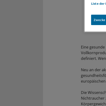
Liste der
Zwecke
Eine gesunde 
Vollkornprodu
definiert. We
Neu an der akt
gesundheitsfö
europäischen
Die Wissensch
Nichtraucher 
Körpergewicht