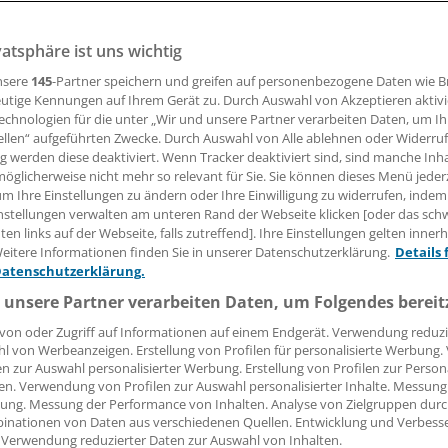
vatsphäre ist uns wichtig
nsere
145
-Partner speichern und greifen auf personenbezogene Daten wie 
14.10.2014, 14:53 Uhr
utige Kennungen auf Ihrem Gerät zu. Durch Auswahl von Akzeptieren aktivi
echnologien für die unter „Wir und unsere Partner verarbeiten Daten, um I
ellen“ aufgeführten Zwecke. Durch Auswahl von Alle ablehnen oder Widerruf
ng werden diese deaktiviert. Wenn Tracker deaktiviert sind, sind manche Inh
öglicherweise nicht mehr so relevant für Sie. Sie können dieses Menü jeder
HBRÜCKE.
Wer nicht übergewichtig ist, nicht raucht, Alkoho
um Ihre Einstellungen zu ändern oder Ihre Einwilligung zu widerrufen, indem
rperlich aktiv ist und sich gesund ernährt, hat ein um etwa 
nstellungen verwalten am unteren Rand der Webseite klicken [oder das sc
Risiko, an Dickdarm- oder Mastdarmkrebs zu erkranken.
en links auf der Webseite, falls zutreffend]. Ihre Einstellungen gelten inner
eitere Informationen finden Sie in unserer Datenschutzerklärung.
Details 
Datenschutzerklärung.
rgebnis der großen europäischen Langzeitstudie (EPIC) mit ü
 unsere Partner verarbeiten Daten, um Folgendes bereit
eilnehmern, berichten Forscher vom Deutschen Institut fü
schung (DIfE) (
BMC Medicine 2014, 12:168)
.
von oder Zugriff auf Informationen auf einem Endgerät. Verwendung reduzi
l von Werbeanzeigen. Erstellung von Profilen für personalisierte Werbung
en zur Auswahl personalisierter Werbung. Erstellung von Profilen zur Person
en. Verwendung von Profilen zur Auswahl personalisierter Inhalte. Messung
ung. Messung der Performance von Inhalten. Analyse von Zielgruppen durch
inationen von Daten aus verschiedenen Quellen. Entwicklung und Verbess
 Verwendung reduzierter Daten zur Auswahl von Inhalten.