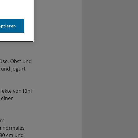
eptieren
müse, Obst und
 und Jogurt
fekte von fünf
 einer
n:
in normales
 80 cm und