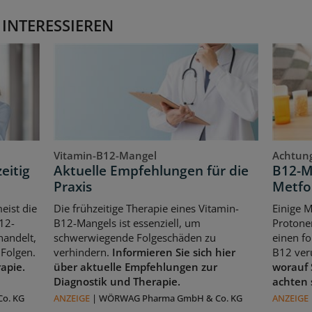
 INTERESSIEREN
Vitamin-B12-Mangel
Achtung
eitig
Aktuelle Empfehlungen für die
B12-M
Praxis
Metfo
eist die
Die frühzeitige Therapie eines Vitamin-
Einige 
12-
B12-Mangels ist essenziell, um
Protone
handelt,
schwerwiegende Folgeschäden zu
einen f
Folgen.
verhindern.
Informieren Sie sich hier
B12 ver
rapie.
über aktuelle Empfehlungen zur
worauf 
Diagnostik und Therapie.
achten 
o. KG
ANZEIGE
|
WÖRWAG Pharma GmbH & Co. KG
ANZEIGE