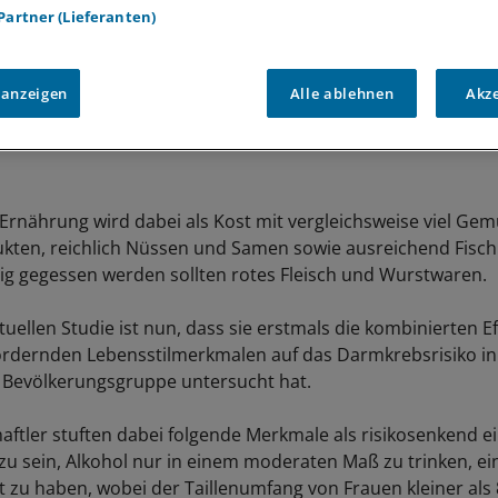
 Partner (Lieferanten)
 anzeigen
Alle ablehnen
Akz
Ernährung wird dabei als Kost mit vergleichsweise viel Ge
kten, reichlich Nüssen und Samen sowie ausreichend Fisch
nig gegessen werden sollten rotes Fleisch und Wurstwaren.
uellen Studie ist nun, dass sie erstmals die kombinierten Ef
rdernden Lebensstilmerkmalen auf das Darmkrebsrisiko in
 Bevölkerungsgruppe untersucht hat.
aftler stuften dabei folgende Merkmale als risikosenkend ei
zu sein, Alkohol nur in einem moderaten Maß zu trinken, e
 zu haben, wobei der Taillenumfang von Frauen kleiner als