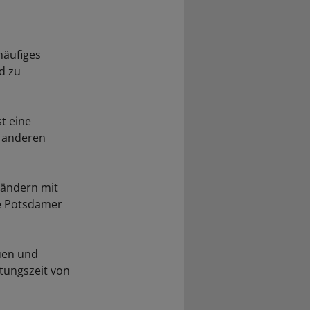
häufiges
d zu
st eine
 anderen
Ländern mit
ie Potsdamer
uen und
tungszeit von