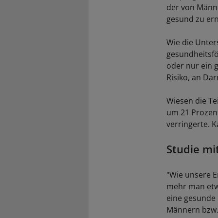
der von Männer
gesund zu er
Wie die Unter
gesundheitsfö
oder nur ein 
Risiko, an Da
Wiesen die Te
um 21 Prozent
verringerte. 
Studie mi
"Wie unsere E
mehr man etwa
eine gesunde
Männern bzw. 