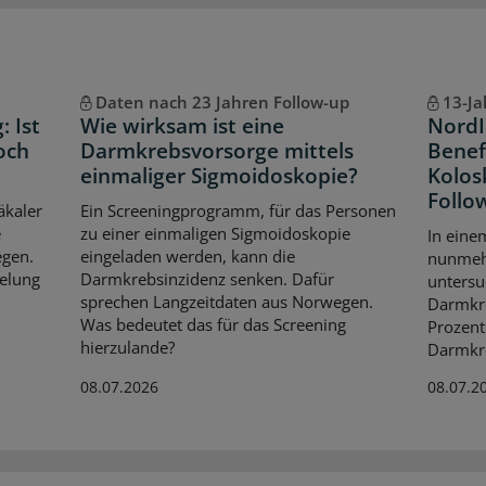
Daten nach 23 Jahren Follow-up
13-Ja
 Ist
Wie wirksam ist eine
NordI
och
Darmkrebsvorsorge mittels
Benef
einmaliger Sigmoidoskopie?
Kolos
Follo
äkaler
Ein Screeningprogramm, für das Personen
e
zu einer einmaligen Sigmoidoskopie
In ein
egen.
eingeladen werden, kann die
nunmehr
elung
Darmkrebsinzidenz senken. Dafür
untersu
sprechen Langzeitdaten aus Norwegen.
Darmkre
Was bedeutet das für das Screening
Prozent
hierzulande?
Darmkre
08.07.2026
08.07.2