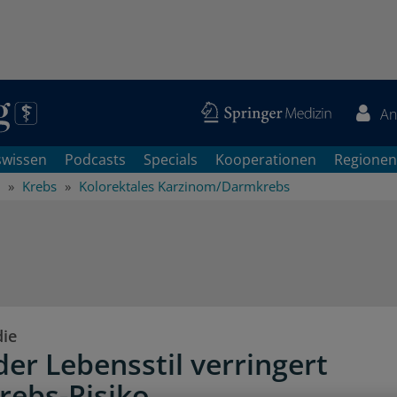
An
swissen
Podcasts
Specials
Kooperationen
Regionen
Krebs
Kolorektales Karzinom/Darmkrebs
die
er Lebensstil verringert
ebs-Risiko