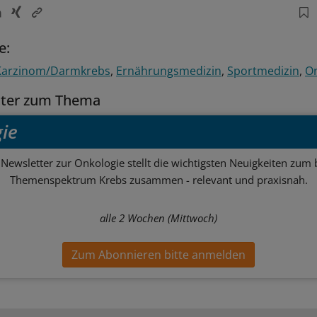
e:
 Karzinom/Darmkrebs
Ernährungsmedizin
Sportmedizin
On
tter zum Thema
ie
Newsletter zur Onkologie stellt die wichtigsten Neuigkeiten zum 
Themenspektrum Krebs zusammen - relevant und praxisnah.
alle 2 Wochen (Mittwoch)
Zum Abonnieren bitte anmelden