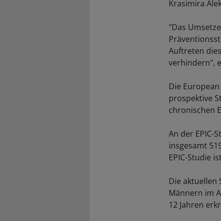
Krasimira Ale
"Das Umsetzen
Präventionsst
Auftreten die
verhindern", 
Die European P
prospektive 
chronischen E
An der EPIC-S
insgesamt 519
EPIC-Studie is
Die aktuellen
Männern im A
12 Jahren erk