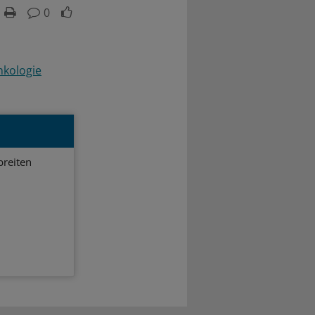
0
kologie
breiten