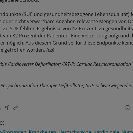
egebene Schocks.
Endpunkte (SUE und gesundheitsbezogene Lebensqualität) f
e oder nicht verwertbare Angaben relevante Mengen von Da
ut. Zu SUE fehlten Ergebnisse von 42 Prozent, zu gesundhei
t von 82 Prozent der Patienten. Eine Verzerrung aufgrund d
ei möglich. Aus diesem Grund sei für diese Endpunkte kein
e getroffen worden.
(eb)
ble Cardioverter Defibrillator; CRT-P: Cardiac Resynchronization
 Resynchronization Therapie Defibrillator; SUE: schwerwiegende
e:
s-Störungen
Krankheiten
Herzschwäche
Kardiologie
Nutz