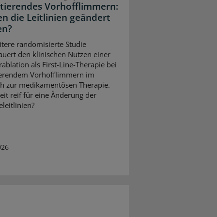
stierendes Vorhofflimmern:
n die Leitlinien geändert
en?
itere randomisierte Studie
uert den klinischen Nutzen einer
ablation als First-Line-Therapie bei
ierendem Vorhofflimmern im
ch zur medikamentösen Therapie.
Zeit reif für eine Änderung der
leitlinien?
026