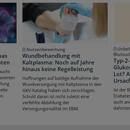
Unbef
Nutzenbewertung
Blutzuc
pas
Wundbehandlung mit
Typ-2-
hten
Kaltplasma: Noch auf Jahre
Gluko
hinaus keine Regelleistung
aucht
Lot? 
asierten
Hoffnungen auf baldige Aufnahme der
Ursac
pfung
Wundversorgung mit Kaltplasma in den
elte
Ist der 
GKV-Katalog haben sich zerschlagen.
n.
Diabetes
Schuld daran ist nicht zuletzt eine
auch an
verfehlte Abbildung der
dahinter
Versorgungsrealität im EBM.