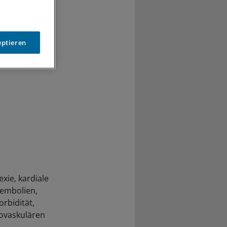
eptieren
xie, kardiale
oembolien,
rbidität,
iovaskulären