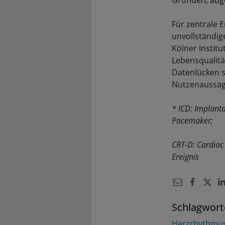
Gründen, abg
Für zentrale 
unvollständig
Kölner Instit
Lebensqualitä
Datenlücken s
Nutzenaussag
* ICD: Implanta
Pacemaker;
CRT-D: Cardiac
Ereignis
Schlagwort
Herzrhythmu