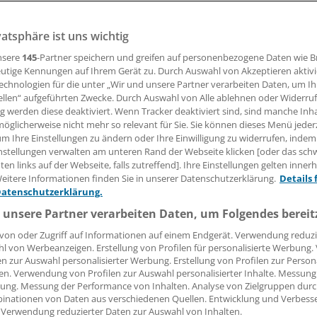
n hat Telemonitoring mithilfe von aktiven kardialen impla
i Herzkranken? Das IQWiG hat dazu Daten gesichtet.
vatsphäre ist uns wichtig
nsere
145
-Partner speichern und greifen auf personenbezogene Daten wie 
utige Kennungen auf Ihrem Gerät zu. Durch Auswahl von Akzeptieren aktivi
16.07.2018, 15:58 Uhr
echnologien für die unter „Wir und unsere Partner verarbeiten Daten, um I
ellen“ aufgeführten Zwecke. Durch Auswahl von Alle ablehnen oder Widerruf
ng werden diese deaktiviert. Wenn Tracker deaktiviert sind, sind manche Inh
öglicherweise nicht mehr so relevant für Sie. Sie können dieses Menü jeder
um Ihre Einstellungen zu ändern oder Ihre Einwilligung zu widerrufen, indem
nstellungen verwalten am unteren Rand der Webseite klicken [oder das sc
iG hat die Nutzenbewertung des Telemonitorings mithilfe 
en links auf der Webseite, falls zutreffend]. Ihre Einstellungen gelten inner
lantierbaren Aggregaten (ICD, CRT-P und CRT-D) und der au
eitere Informationen finden Sie in unserer Datenschutzerklärung.
Details 
nden Interventionen im Vergleich zu einer Standardbehan
Datenschutzerklärung.
 – hinsichtlich patienten-relevanter Endpunkte – jeweils be
 unsere Partner verarbeiten Daten, um Folgendes bereit
n Herzerkrankungen abgeschlossen. Berücksichtigt waren 
von oder Zugriff auf Informationen auf einem Endgerät. Verwendung reduzi
 Tachyarrhythmien und / oder Herzinsuffizienz.
l von Werbeanzeigen. Erstellung von Profilen für personalisierte Werbung
en zur Auswahl personalisierter Werbung. Erstellung von Profilen zur Person
s Telemonitorings bleibe insgesamt weiter unklar
, so das 
en. Verwendung von Profilen zur Auswahl personalisierter Inhalte. Messung
ung. Messung der Performance von Inhalten. Analyse von Zielgruppen durch
t
. Für die endgültige Beurteilung möglicher Vor- oder Nacht
inationen von Daten aus verschiedenen Quellen. Entwicklung und Verbess
gs sei es notwendig, dass die fehlenden Daten verfügbar 
 Verwendung reduzierter Daten zur Auswahl von Inhalten.