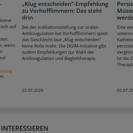
-
„Klug entscheiden“-Empfehlung
Persi
zu Vorhofflimmern: Das steht
Müsse
drin
werd
 keine
sich auf
Bei der Indikationsstellung zur oralen
Eine we
Antikoagulation bei Vorhofflimmern spielt
unterma
sten.
das Geschlecht laut „Klug entscheiden“
Katheter
ch, wenn
keine Rolle mehr. Die DGIM-Initiative gibt
persist
en
zudem Empfehlungen zur Wahl der
Verglei
und
Antikoagulation und Begleittherapie.
Ist die 
Therapie
tützung
bH,
22.07.2026
02.07.2
 INTERESSIEREN