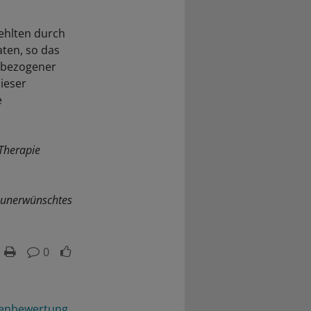
ehlten durch
ten, so das
tsbezogener
ieser
e
 Therapie
s unerwünschtes
0
enbewertung