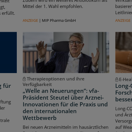
Zudem wird ein weiteres Antibiotikum als
Wirksam
hkeit
Mittel der 1. Wahl empfohlen.
basiere
gt,
Leitlin
erfüllt.
ANZEIGE
|
MIP Pharma GmbH
ANZEIGE
Therapieoptionen und ihre
E-Hea
Verfügbarkeit
g für
Long-
„Welle an Neuerungen“: vfa-
Forsch
Präsident Steutel über Arznei-
besse
iftung
Innovationen für die Praxis und
der
Long-CO
den internationalen
und Ärzt
Wettbewerb
trale
Versorgu
Bei neuen Arzneimitteln im hausärztlichen
auf Wear