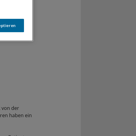
eptieren
 von der
tren haben ein