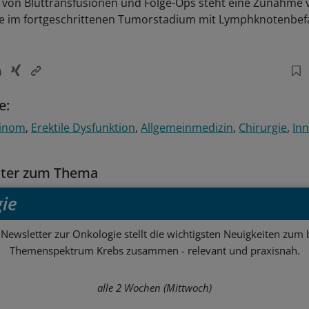
von Bluttransfusionen und Folge-Ops steht eine Zunahme 
e im fortgeschrittenen Tumorstadium mit Lymphknotenbefal
e:
zinom
Erektile Dysfunktion
Allgemeinmedizin
Chirurgie
Inn
tter zum Thema
ie
Newsletter zur Onkologie stellt die wichtigsten Neuigkeiten zum 
Themenspektrum Krebs zusammen - relevant und praxisnah.
alle 2 Wochen (Mittwoch)