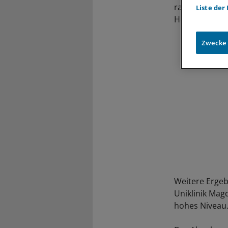
radioaktiven 
Liste der
Hormonbehan
Zwecke
Weitere Ergeb
Uniklinik Mag
hohes Niveau