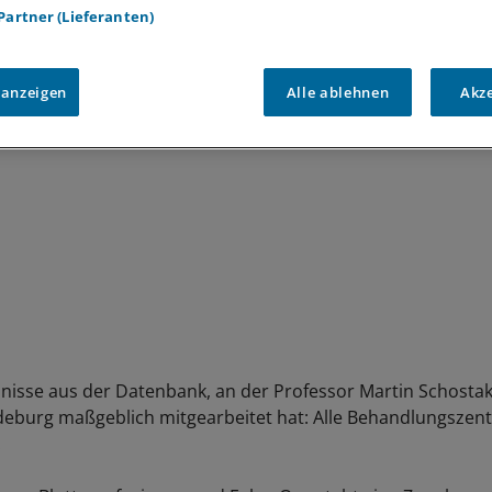
Kapseln, Kryo- und Ultraschall-HIFU-Therapie sowie
 Partner (Lieferanten)
dlungen.
 anzeigen
Alle ablehnen
Akz
nisse aus der Datenbank, an der Professor Martin Schostak
deburg maßgeblich mitgearbeitet hat: Alle Behandlungszen
.