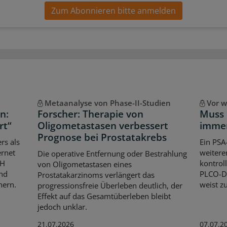
Zum Abonnieren bitte anmelden
Metaanalyse von Phase-II-Studien
Vor w
n:
Forscher: Therapie von
Muss 
rt“
Oligometastasen verbessert
immer
Prognose bei Prostatakrebs
rs als
Ein PSA
ernet
weitere
Die operative Entfernung oder Bestrahlung
bH
kontrol
von Oligometastasen eines
und
PLCO-Da
Prostatakarzinoms verlängert das
hern.
weist z
progressionsfreie Überleben deutlich, der
Effekt auf das Gesamtüberleben bleibt
jedoch unklar.
21.07.2026
07.07.2