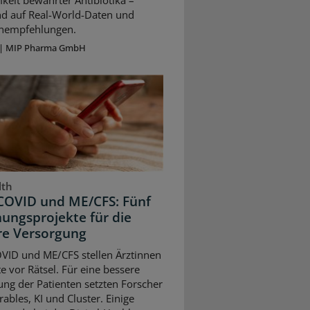
keit bewährter Antibiotika –
nd auf Real-World-Daten und
ienempfehlungen.
|
MIP Pharma GmbH
lth
COVID und ME/CFS: Fünf
ungsprojekte für die
re Versorgung
VID und ME/CFS stellen Ärztinnen
e vor Rätsel. Für eine bessere
ng der Patienten setzten Forscher
ables, KI und Cluster. Einige