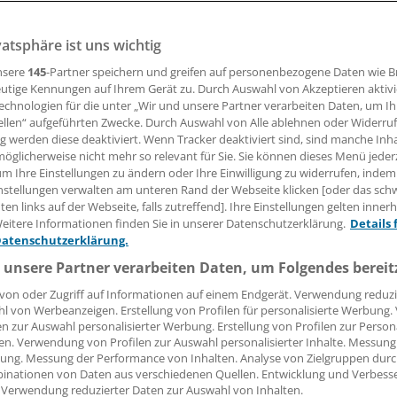
b). Männer, die wegen eines Prostatakarzinoms operiert 
vatsphäre ist uns wichtig
schnitt 66 Jahre alt. Die Hälfte von ihnen hatte schon vor 
rektionsprobleme, und die meisten benötigen heute wenig
nsere
145
-Partner speichern und greifen auf personenbezogene Daten wie 
onen als noch vor sechs Jahren.
utige Kennungen auf Ihrem Gerät zu. Durch Auswahl von Akzeptieren aktivi
echnologien für die unter „Wir und unsere Partner verarbeiten Daten, um I
ellen“ aufgeführten Zwecke. Durch Auswahl von Alle ablehnen oder Widerruf
ng werden diese deaktiviert. Wenn Tracker deaktiviert sind, sind manche Inh
23.11.2011, 07:28 Uhr
öglicherweise nicht mehr so relevant für Sie. Sie können dieses Menü jeder
um Ihre Einstellungen zu ändern oder Ihre Einwilligung zu widerrufen, indem
nstellungen verwalten am unteren Rand der Webseite klicken [oder das sc
en links auf der Webseite, falls zutreffend]. Ihre Einstellungen gelten inner
eitere Informationen finden Sie in unserer Datenschutzerklärung.
Details 
e Analyse von Daten der ersten deutschen Internet-Datenb
Datenschutzerklärung.
-Operationen (
BJUI online 24. August 2011
). Inzwischen enth
 unsere Partner verarbeiten Daten, um Folgendes bereit
14.000 Patienten aus über 40 urologischen Kliniken (
www.pr
von oder Zugriff auf Informationen auf einem Endgerät. Verwendung reduzi
Daten sind für die Qualitätssicherung wichtig, außerdem für 
l von Werbeanzeigen. Erstellung von Profilen für personalisierte Werbung
.
en zur Auswahl personalisierter Werbung. Erstellung von Profilen zur Person
en. Verwendung von Profilen zur Auswahl personalisierter Inhalte. Messung
ung. Messung der Performance von Inhalten. Analyse von Zielgruppen durch
en gibt es viele Therapien, etwa offene und laparoskopisch
inationen von Daten aus verschiedenen Quellen. Entwicklung und Verbess
e, Prostatakapsel-Entfernung, äußere Radiatio, innere Best
 Verwendung reduzierter Daten zur Auswahl von Inhalten.