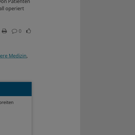
von Patienten
l operiert
0
ere Medizin
breiten