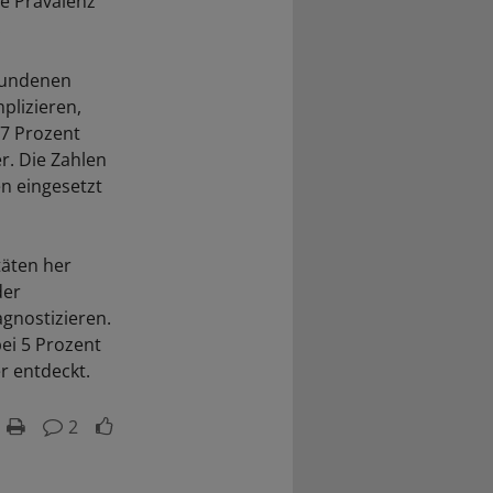
ie Prävalenz
.
fundenen
plizieren,
 7 Prozent
r. Die Zahlen
n eingesetzt
äten her
der
gnostizieren.
ei 5 Prozent
r entdeckt.
2