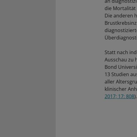
an diagnostiz
die Mortalität
Die anderen h
Brustkrebsinz
diagnostizier
Überdiagnosti
Statt nach in
Ausschau zu h
Bond Universi
13 Studien au
aller Altersg
klinischer An
2017; 17: 808
).