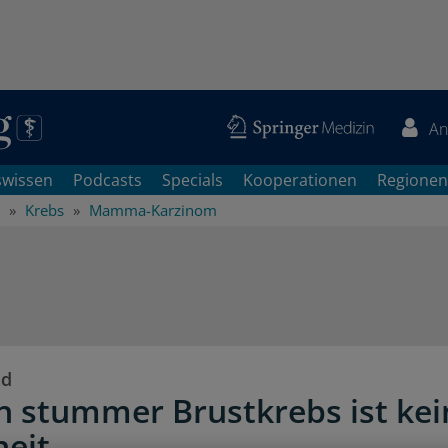
An
swissen
Podcasts
Specials
Kooperationen
Regionen
Krebs
Mamma-Karzinom
nd
ch stummer Brustkrebs ist kei
heit