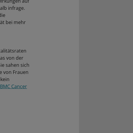
wirkungen auf
alb infrage.
die
tät bei mehr
alitätsraten
as von der
ie sahen sich
de von Frauen
 kein
BMC Cancer