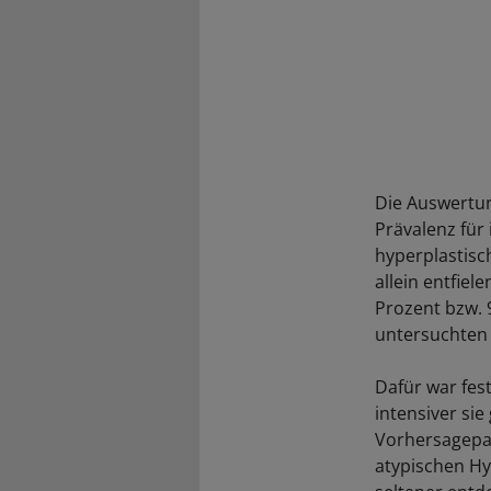
Die Auswertun
Prävalenz für
hyperplastisc
allein entfiel
Prozent bzw. 
untersuchten 
Dafür war fes
intensiver sie
Vorhersagepar
atypischen Hy