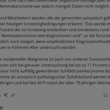
eckt. Eine nach dem Lebensalter abgestufte Aussage über d
r Mammakarzinome war jedoch mangels Daten nicht möglich
nd Mitarbeitern würden alle der genannten autoptisch ge
er heutigen Screeningbedingungen erkannt. "Das würde im
Prozent der im Screening entdeckten und mindestens rund
en Mammakarzinome überdiagnostiziert sind", so die Forsche
tlich noch steigen, wenn empfindlichere Diagnosemethode
uen in höherem Alter untersucht würden.
inzidenteller Malignome ist auch von anderen Tumorentit
assen sich bei genauer Untersuchung bei bis zu 11 Prozent 
uvor nicht auffällig gewordenen Schilddrüsenkarzinome dia
nome als autoptisch-pathologischer Zufallsbefund werden b
jährigen und bei fast 60 Prozent der über 79-jährigen Männe
e: