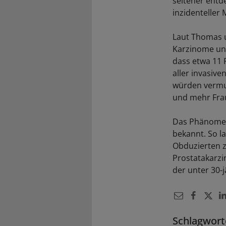
seltener entd
inzidentelle
Laut Thomas u
Karzinome unt
dass etwa 11 
aller invasiv
würden vermu
und mehr Fra
Das Phänomen 
bekannt. So l
Obduzierten z
Prostatakarzi
der unter 30-
Schlagwort