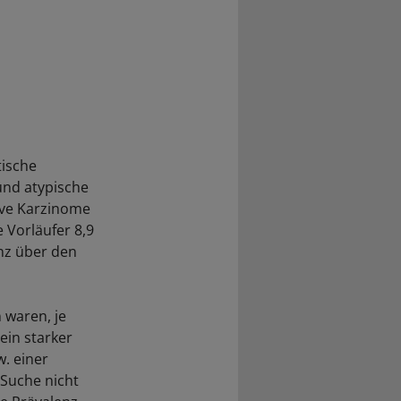
tische
und atypische
ive Karzinome
e Vorläufer 8,9
enz über den
 waren, je
ein starker
. einer
 Suche nicht