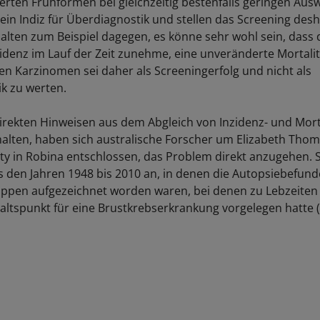
ierten Frühformen bei gleichzeitig bestenfalls geringen Aus
 ein Indiz für Überdiagnostik und stellen das Screening desh
alten zum Beispiel dagegen, es könne sehr wohl sein, dass 
idenz im Lauf der Zeit zunehme, eine unveränderte Mortali
ten Karzinomen sei daher als Screeningerfolg und nicht als
k zu werten.
direkten Hinweisen aus dem Abgleich von Inzidenz- und Mort
alten, haben sich australische Forscher um Elizabeth Thom
ty in Robina entschlossen, das Problem direkt anzugehen. S
s den Jahren 1948 bis 2010 an, in denen die Autopsiebefun
ruppen aufgezeichnet worden waren, bei denen zu Lebzeiten
haltspunkt für eine Brustkrebserkrankung vorgelegen hatte (