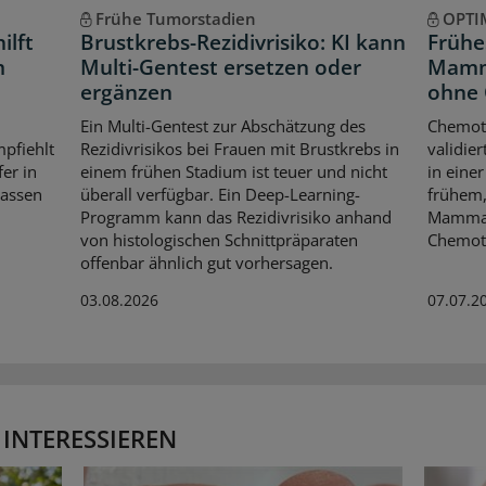
Frühe Tumorstadien
OPTI
ilft
Brustkrebs-Rezidivrisiko: KI kann
Frühe
m
Multi-Gentest ersetzen oder
Mamma
ergänzen
ohne 
Ein Multi-Gentest zur Abschätzung des
Chemoth
pfiehlt
Rezidivrisikos bei Frauen mit Brustkrebs in
validier
er in
einem frühen Stadium ist teuer und nicht
in einer
kassen
überall verfügbar. Ein Deep-Learning-
frühem,
Programm kann das Rezidivrisiko anhand
Mammaka
von histologischen Schnittpräparaten
Chemoth
offenbar ähnlich gut vorhersagen.
03.08.2026
07.07.2
 INTERESSIEREN