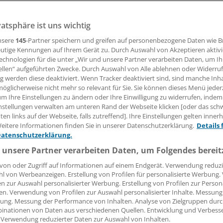
vatsphäre ist uns wichtig
viel über den Grad an Überdiagnostik bei der Suche nach B
ustralische Forscher haben versucht, das tatsächliche Aus
nsere
145
-Partner speichern und greifen auf personenbezogene Daten wie 
n Autopsiestudien zu quantifizieren.
utige Kennungen auf Ihrem Gerät zu. Durch Auswahl von Akzeptieren aktivi
echnologien für die unter „Wir und unsere Partner verarbeiten Daten, um I
ellen“ aufgeführten Zwecke. Durch Auswahl von Alle ablehnen oder Widerruf
ng werden diese deaktiviert. Wenn Tracker deaktiviert sind, sind manche Inh
öglicherweise nicht mehr so relevant für Sie. Sie können dieses Menü jeder
r. Robert Bublak
um Ihre Einstellungen zu ändern oder Ihre Einwilligung zu widerrufen, indem
nstellungen verwalten am unteren Rand der Webseite klicken [oder das sc
en links auf der Webseite, falls zutreffend]. Ihre Einstellungen gelten inner
28.12.2017, 05:02 Uhr
eitere Informationen finden Sie in unserer Datenschutzerklärung.
Details 
Datenschutzerklärung.
 unsere Partner verarbeiten Daten, um Folgendes bereit
von oder Zugriff auf Informationen auf einem Endgerät. Verwendung reduzi
l von Werbeanzeigen. Erstellung von Profilen für personalisierte Werbung
en zur Auswahl personalisierter Werbung. Erstellung von Profilen zur Person
en. Verwendung von Profilen zur Auswahl personalisierter Inhalte. Messung
ung. Messung der Performance von Inhalten. Analyse von Zielgruppen durch
inationen von Daten aus verschiedenen Quellen. Entwicklung und Verbess
 Verwendung reduzierter Daten zur Auswahl von Inhalten.