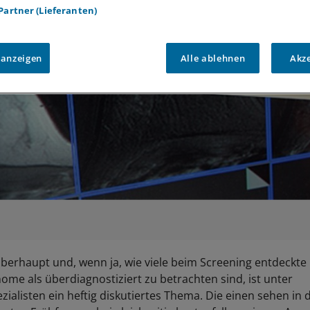
 Partner (Lieferanten)
 anzeigen
Alle ablehnen
Akz
berhaupt und, wenn ja, wie viele beim Screening entdeckte
e als überdiagnostiziert zu betrachten sind, ist unter
zialisten ein heftig diskutiertes Thema. Die einen sehen i