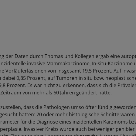
g der Daten durch Thomas und Kollegen ergab eine autop
 inzidentelle invasive Mammakarzinome, In-situ-Karzinome 
he Vorläuferläsionen von insgesamt 19,5 Prozent. Auf invas
en dabei 0,85 Prozent, auf Tumoren in situ bzw. neoplastisch
9,8 Prozent. Es war nicht zu erkennen, dass sich die Präval
Zeitraum von mehr als 60 Jahren geändert hätte.
tzustellen, dass die Pathologen umso öfter fündig geworden
 gesucht hatten: 20 oder mehr histologische Schnitte waren 
ameter für die Diagnose eines inzidentellen Karzinoms bzw
perplasie. Invasiver Krebs wurde auch bei weniger penibler