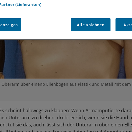
 Partner (Lieferanten)
 anzeigen
Alle ablehnen
Akz
r Oberarm über einenb Ellenbogen aus Plastik und Metall mit dem 
Es scheint halbwegs zu klappen: Wenn Armamputierte dara
chen Unterarm zu drehen, dreht er sich, wenn sie die Hand 
en, tut sie das, auch lässt sich der Unterarm über einen El
etall heben und senken. Für viele Patienten mit Amputation