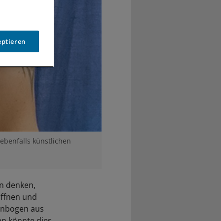
eptieren
ebenfalls künstlichen
n denken,
öffnen und
lenbogen aus
en könnte dies