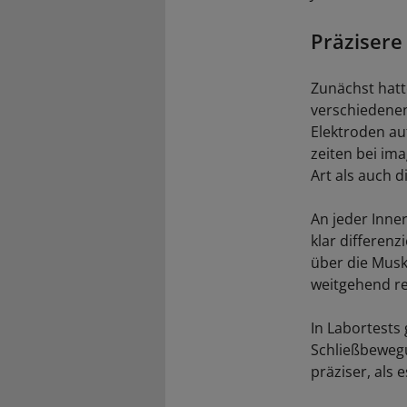
Präziser
Zunächst hatt
verschiedenen
Elektroden au
zeiten bei im
Art als auch d
An jeder Inne
klar differen
über die Mus
weitgehend re
In Labortests
Schließbeweg
präziser, als