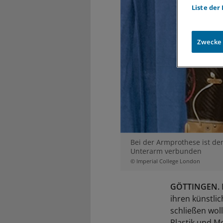
Liste der
Zwecke
Bei der Armprothese ist de
Unterarm verbunden
© Imperial College London
GÖTTINGEN.
ihren künstli
schließen woll
Plastik und M