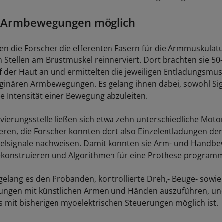
e Armbewegungen möglich
en die Forscher die efferenten Fasern für die Armmuskulat
 Stellen am Brustmuskel reinnerviert. Dort brachten sie 5
f der Haut an und ermittelten die jeweiligen Entladungsmus
aginären Armbewegungen. Es gelang ihnen dabei, sowohl Sig
ie Intensität einer Bewegung abzuleiten.
rvierungsstelle ließen sich etwa zehn unterschiedliche Mot
zieren, die Forscher konnten dort also Einzelentladungen d
kelsignale nachweisen. Damit konnten sie Arm- und Hand
konstruieren und Algorithmen für eine Prothese programm
 gelang es den Probanden, kontrollierte Dreh,- Beuge- sowie
ungen mit künstlichen Armen und Händen auszuführen, und
 es mit bisherigen myoelektrischen Steuerungen möglich ist.