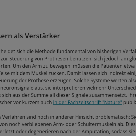
ern als Verstärker
heidet sich die Methode fundamental von bisherigen Verfa
zur Steuerung von Prothesen benutzen, sich jedoch am gl
ierten. Um den Arm zu bewegen, müssen die Patienten etwa 
ise mit dem Muskel zucken. Damit lassen sich indirekt eini
euerung der Prothese erzeugen. Solche Systeme werten als
neuronsignale aus, sie interpretieren vielmehr Unterschie
 sich aus der Summe all dieser Signale zusammensetzt. Ihr
rscher vor kurzem auch
in der Fachzeitschrift "Nature"
publiz
 Verfahren sind noch in anderer Hinsicht problematisch: Sie
 von noch verbliebenen Arm- oder Schultermuskeln ab. Dies
verletzt oder degenerieren nach der Amputation, sodass sie 