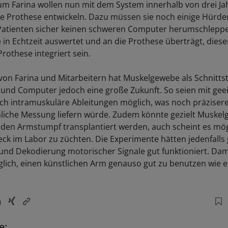
um Farina wollen nun mit dem System innerhalb von drei Ja
he Prothese entwickeln. Dazu müssen sie noch einige Hürd
Patienten sicher keinen schweren Computer herumschleppe
 in Echtzeit auswertet und an die Prothese überträgt, diese
Prothese integriert sein.
von Farina und Mitarbeitern hat Muskelgewebe als Schnittst
und Computer jedoch eine große Zukunft. So seien mit gee
ch intramuskuläre Ableitungen möglich, was noch präzisere 
hliche Messung liefern würde. Zudem könnte gezielt Muskel
 den Armstumpf transplantiert werden, auch scheint es mög
ck im Labor zu züchten. Die Experimente hätten jedenfalls 
 und Dekodierung motorischer Signale gut funktioniert. Dami
öglich, einen künstlichen Arm genauso gut zu benutzen wie 
e: