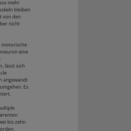
umso mehr
uskeln bleiben
kt von den
ber nicht
n motorische
toneuron eine
e
, lässt sich
cle
hon angewandt
 umgehen. Es
iert.
ultiple
ferenten
wei bis zehn
worden.