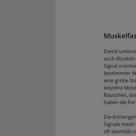
Muskelfas
Damit untersc
auch Muskeln 
Signal orient
bestimmter We
eine grobe St
einzelne Moto
Rauschen, das
haben die Fo
Die bisherigen
Signale meist
oft ebenfalls 