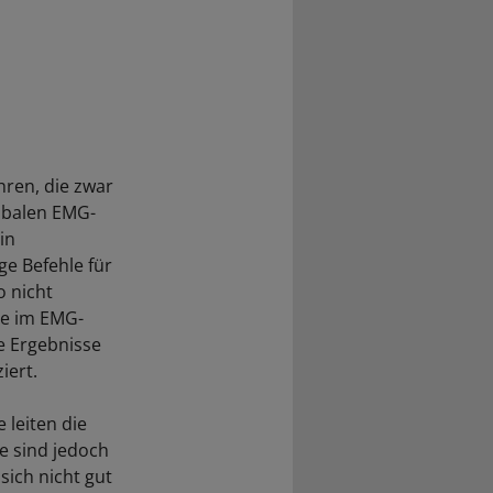
hren, die zwar
obalen EMG-
in
ge Befehle für
o nicht
de im EMG-
e Ergebnisse
iert.
 leiten die
e sind jedoch
sich nicht gut