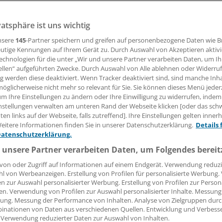
vatsphäre ist uns wichtig
ese so zu bewegen wie das eigene Fleisch und Blut – Forsc
öttingen sind dem einen wichtigen Schritt näher gekomme
nsere
145
-Partner speichern und greifen auf personenbezogene Daten wie 
utige Kennungen auf Ihrem Gerät zu. Durch Auswahl von Akzeptieren aktivi
echnologien für die unter „Wir und unsere Partner verarbeiten Daten, um I
ellen“ aufgeführten Zwecke. Durch Auswahl von Alle ablehnen oder Widerruf
ng werden diese deaktiviert. Wenn Tracker deaktiviert sind, sind manche Inh
ller
öglicherweise nicht mehr so relevant für Sie. Sie können dieses Menü jeder
um Ihre Einstellungen zu ändern oder Ihre Einwilligung zu widerrufen, indem
17.02.2017, 05:01 Uhr
nstellungen verwalten am unteren Rand der Webseite klicken [oder das sc
en links auf der Webseite, falls zutreffend]. Ihre Einstellungen gelten inner
eitere Informationen finden Sie in unserer Datenschutzerklärung.
Details 
Datenschutzerklärung.
 unsere Partner verarbeiten Daten, um Folgendes bereit
von oder Zugriff auf Informationen auf einem Endgerät. Verwendung reduzi
l von Werbeanzeigen. Erstellung von Profilen für personalisierte Werbung
en zur Auswahl personalisierter Werbung. Erstellung von Profilen zur Person
en. Verwendung von Profilen zur Auswahl personalisierter Inhalte. Messung
ung. Messung der Performance von Inhalten. Analyse von Zielgruppen durch
inationen von Daten aus verschiedenen Quellen. Entwicklung und Verbess
 Verwendung reduzierter Daten zur Auswahl von Inhalten.