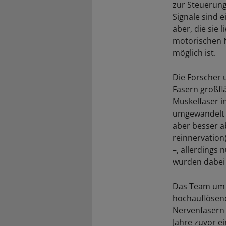
zur Steuerung
Signale sind 
aber, die sie 
motorischen N
möglich ist.
Die Forscher 
Fasern großfl
Muskelfaser i
umgewandelt w
aber besser a
reinnervation
–, allerdings
wurden dabei 
Das Team um F
hochauflösend
Nervenfasern 
Jahre zuvor e