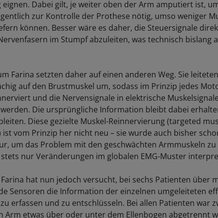
 eignen. Dabei gilt, je weiter oben der Arm amputiert ist, 
eigentlich zur Kontrolle der Prothese nötig, umso weniger M
liefern können. Besser wäre es daher, die Steuersignale dire
ervenfasern im Stumpf abzuleiten, was technisch bislang a
um Farina setzten daher auf einen anderen Weg. Sie leitete
ächig auf den Brustmuskel um, sodass im Prinzip jedes Mo
nnerviert und die Nervensignale in elektrische Muskelsignal
erden. Die ursprüngliche Information bleibt dabei erhalten
bleiten. Diese gezielte Muskel-Reinnervierung (targeted mus
) ist vom Prinzip her nicht neu – sie wurde auch bisher sc
 nur, um das Problem mit den geschwächten Armmuskeln zu
stets nur Veränderungen im globalen EMG-Muster interpret
arina hat nun jedoch versucht, bei sechs Patienten über m
e Sensoren die Information der einzelnen umgeleiteten ef
zu erfassen und zu entschlüsseln. Bei allen Patienten war z
in Arm etwas über oder unter dem Ellenbogen abgetrennt 