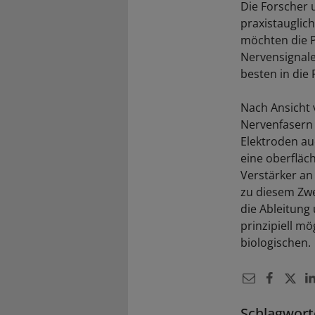
Die Forscher 
praxistauglic
möchten die 
Nervensignale
besten in die 
Nach Ansicht 
Nervenfasern 
Elektroden au
eine oberfläc
Verstärker an
zu diesem Zwe
die Ableitung
prinzipiell m
biologischen.
Schlagwort