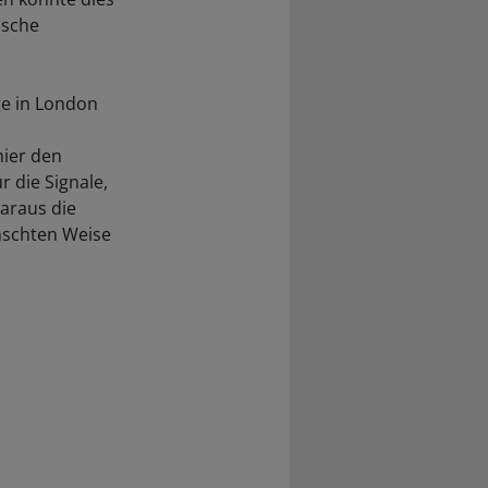
ische
ge in London
hier den
 die Signale,
daraus die
nschten Weise