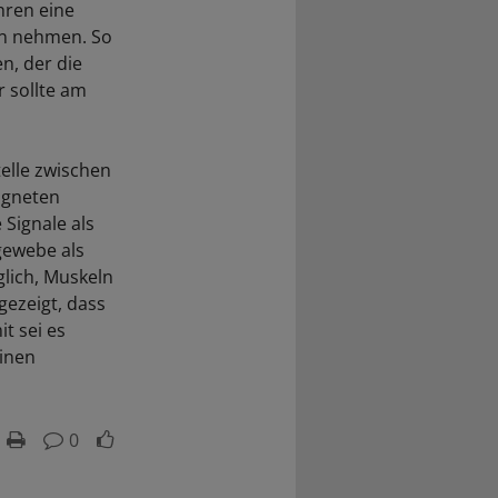
hren eine
en nehmen. So
n, der die
r sollte am
elle zwischen
igneten
Signale als
gewebe als
lich, Muskeln
gezeigt, dass
t sei es
einen
0