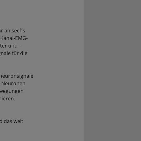
ur an sechs
0-Kanal-EMG-
ter und -
nale für die
oneuronsignale
er Neuronen
bewegungen
ieren.
 das weit