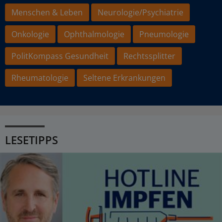
Menschen & Leben
Neurologie/Psychiatrie
Onkologie
Ophthalmologie
Pneumologie
PolitKompass Gesundheit
Rechtssplitter
Rheumatologie
Seltene Erkrankungen
LESETIPPS