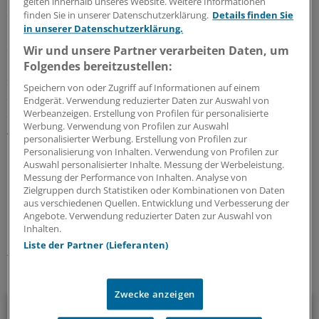
gelten innerhalb unseres Website. Weitere Informationen
Studienendpunkt), in der Kontrollgruppe waren es 42
finden Sie in unserer Datenschutzerklärung.
Details finden Sie
Prozent. Die durchschnittlichen Glukosewerte lagen im
in unserer Datenschutzerklärung.
Schnitt bei 154 mg/dl in der Interventionsgruppe und
Wir und unsere Partner verarbeiten Daten, um
188 mg/dl in der Kontrollgruppe. Es gab keine
Folgendes bereitzustellen:
signifikanten Unterschiede zwischen den Gruppen bei
Speichern von oder Zugriff auf Informationen auf einem
der Zahl der Hypoglykämien (BZ unter 54 mg/dl) und bei
Endgerät. Verwendung reduzierter Daten zur Auswahl von
Werbeanzeigen. Erstellung von Profilen für personalisierte
den applizierten Insulinmengen (mittlere Dosis 44,4 vs
Werbung. Verwendung von Profilen zur Auswahl
40,2 IE). Schwere Hypo- oder Hyperglykämien sowie
personalisierter Werbung. Erstellung von Profilen zur
Ketoazidosen wurden nicht registriert.
Personalisierung von Inhalten. Verwendung von Profilen zur
Auswahl personalisierter Inhalte. Messung der Werbeleistung.
Messung der Performance von Inhalten. Analyse von
0
Zielgruppen durch Statistiken oder Kombinationen von Daten
aus verschiedenen Quellen. Entwicklung und Verbesserung der
Angebote. Verwendung reduzierter Daten zur Auswahl von
Schlagworte:
Inhalten.
Liste der Partner (Lieferanten)
Diabetes mellitus
Allgemeinmedizin
Endokrinologie
Ihr Newsletter zum Thema
Zwecke anzeigen
Diabetologie