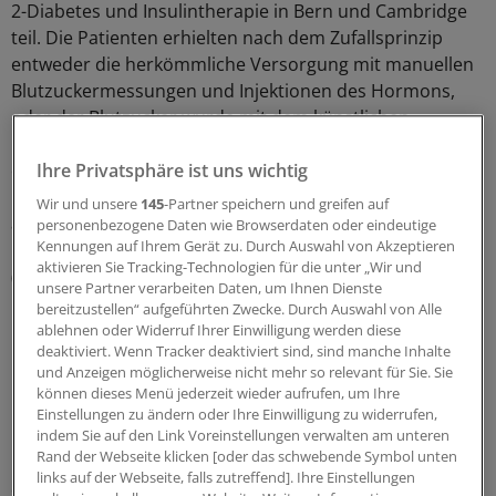
2-Diabetes und Insulintherapie in Bern und Cambridge
teil. Die Patienten erhielten nach dem Zufallsprinzip
entweder die herkömmliche Versorgung mit manuellen
Blutzuckermessungen und Injektionen des Hormons,
oder der Blutzucker wurde mit dem künstlichen
Pankreas reguliert. Die Patienten wurden bis 15 Tage
oder bis zur Entlassung aus dem Krankenhaus
Ihre Privatsphäre ist uns wichtig
behandelt. Die Ergebnisse sind jetzt beim
Wir und unsere
145
-Partner speichern und greifen auf
amerikanischen Diabeteskongress (ADA) in Orlando und
personenbezogene Daten wie Browserdaten oder eindeutige
Kennungen auf Ihrem Gerät zu. Durch Auswahl von Akzeptieren
im "New England Journal of Medicine" vorgestellt worden
aktivieren Sie Tracking-Technologien für die unter „Wir und
(
NEJM 2018; online 25. Juni
).
unsere Partner verarbeiten Daten, um Ihnen Dienste
bereitzustellen“ aufgeführten Zwecke. Durch Auswahl von Alle
"Das künstliche Pankreas erwies sich als wirksam,
ablehnen oder Widerruf Ihrer Einwilligung werden diese
deaktiviert. Wenn Tracker deaktiviert sind, sind manche Inhalte
praktikabel und sicher im Krankenhaus einsetzbar",
und Anzeigen möglicherweise nicht mehr so relevant für Sie. Sie
berichten die Ärzte. Die Blutzuckereinstellung der
können dieses Menü jederzeit wieder aufrufen, um Ihre
Patienten verbesserte sich im Vergleich zur
Einstellungen zu ändern oder Ihre Einwilligung zu widerrufen,
herkömmlichen Insulintherapie signifikant. So waren
indem Sie auf den Link Voreinstellungen verwalten am unteren
Rand der Webseite klicken [oder das schwebende Symbol unten
Patienten der Interventionsgruppe knapp 65 Prozent
links auf der Webseite, falls zutreffend]. Ihre Einstellungen
der Studienzeit im Blutzuckerzielbereich (primärer