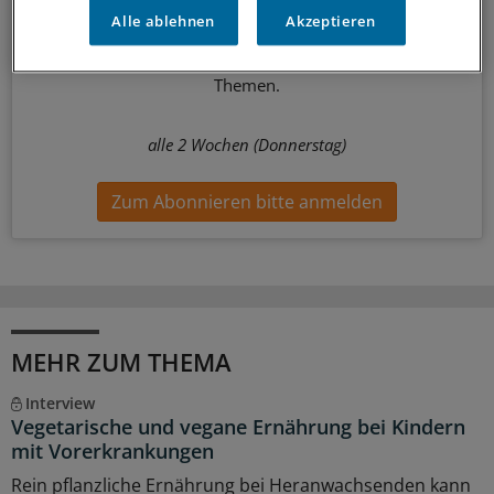
Alle ablehnen
Akzeptieren
Mit diesem Newsletter sind Sie stets aktuell und umfassend
informiert über Diabetes, Adipositas und verwandte
Themen.
alle 2 Wochen (Donnerstag)
Zum Abonnieren bitte anmelden
MEHR ZUM THEMA
Interview
Vegetarische und vegane Ernährung bei Kindern
mit Vorerkrankungen
Rein pflanzliche Ernährung bei Heranwachsenden kann