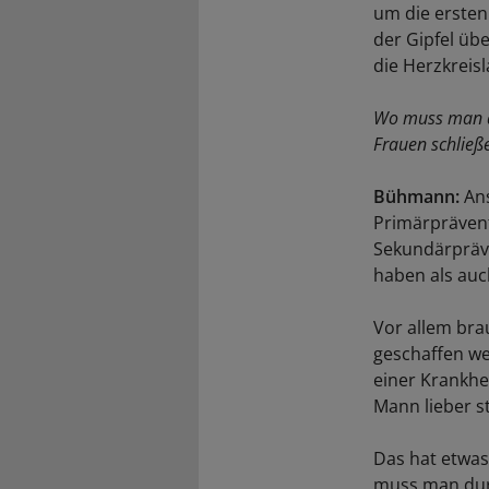
um die ersten 
der Gipfel üb
die Herzkreis
Wo muss man a
Frauen schließ
Bühmann:
Ans
Primärprävent
Sekundärpräve
haben als auc
Vor allem bra
geschaffen w
einer Krankhei
Mann lieber s
Das hat etwas
muss man durc