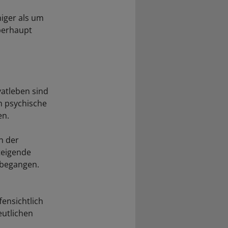
iger als um
überhaupt
atleben sind
h psychische
en.
n der
steigende
n begangen.
fensichtlich
eutlichen