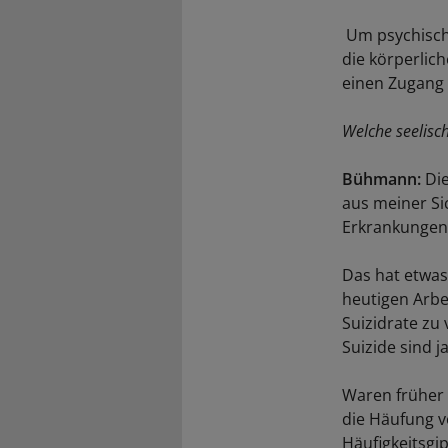
Um psychisch
die körperlic
einen Zugang 
Welche seelisc
Bühmann:
Die
aus meiner Si
Erkrankungen
Das hat etwas 
heutigen Arbe
Suizidrate zu
Suizide sind 
Waren früher 
die Häufung v
Häufigkeitsgip