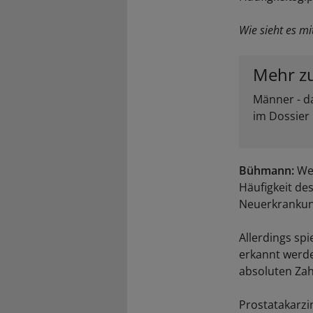
Wie sieht es m
Mehr z
Männer - d
im Dossier 
Bühmann:
Wen
Häufigkeit de
Neuerkrankun
Allerdings spi
erkannt werde
absoluten Zahl
Prostatakarzi