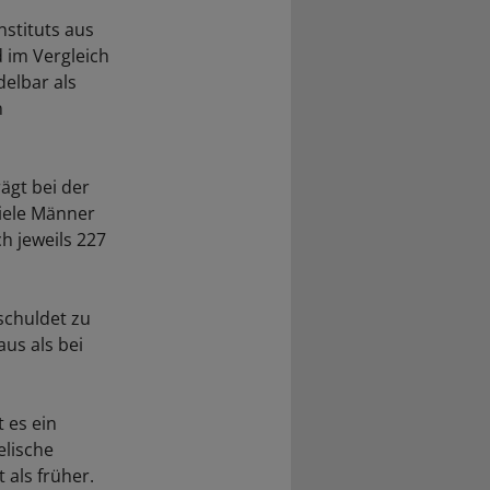
stituts aus
 im Vergleich
elbar als
n
ägt bei der
viele Männer
h jeweils 227
schuldet zu
aus als bei
t es ein
elische
 als früher.