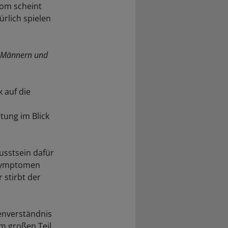
nom scheint
rlich spielen
n Männern und
 auf die
ung im Blick
usstsein dafür
 Symptomen
 stirbt der
enverständnis
m großen Teil