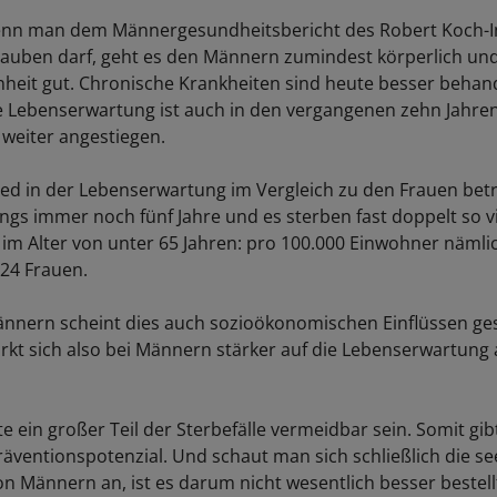
n man dem Männergesundheitsbericht des Robert Koch-In
lauben darf, geht es den Männern zumindest körperlich und
heit gut. Chronische Krankheiten sind heute besser behand
e Lebenserwartung ist auch in den vergangenen zehn Jahre
 weiter angestiegen.
ed in der Lebenserwartung im Vergleich zu den Frauen betr
ings immer noch fünf Jahre und es sterben fast doppelt so 
o im Alter von unter 65 Jahren: pro 100.000 Einwohner nämlic
24 Frauen.
nnern scheint dies auch sozioökonomischen Einflüssen ge
irkt sich also bei Männern stärker auf die Lebenserwartung 
e ein großer Teil der Sterbefälle vermeidbar sein. Somit gib
räventionspotenzial. Und schaut man sich schließlich die se
n Männern an, ist es darum nicht wesentlich besser bestellt