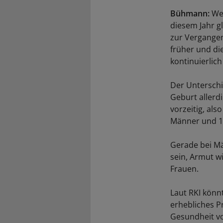
Bühmann:
Wen
diesem Jahr g
zur Vergangen
früher und di
kontinuierlich
Der Unterschi
Geburt allerd
vorzeitig, als
Männer und 1
Gerade bei Mä
sein, Armut w
Frauen.
Laut RKI könnt
erhebliches P
Gesundheit vo