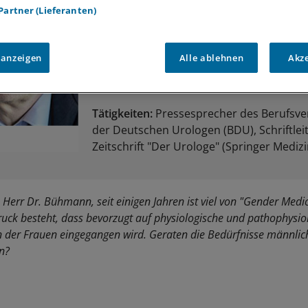
 Partner (Lieferanten)
Werdegang:
nach dem Medizinstudium
Weiterbildung zum Facharzt für Urologie 
 anzeigen
Alle ablehnen
Akz
Medizinischen Hochschule Hannover und
Städtischen Kliniken Delmenhorst
Tätigkeiten:
Pressesprecher des Berufsv
der Deutschen Urologen (BDU), Schriftlei
Zeitschrift "Der Urologe" (Springer Medizi
Herr Dr. Bühmann, seit einigen Jahren ist viel von "Gender Medic
ruck besteht, dass bevorzugt auf physiologische und pathophysio
 der Frauen eingegangen wird. Geraten die Bedürfnisse männlic
en?