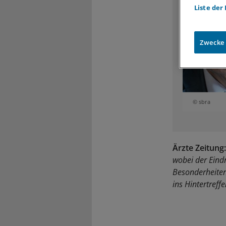
Liste der
Zwecke
© sbra
Ärzte Zeitung:
wobei der Eind
Besonderheiten
ins Hintertreff