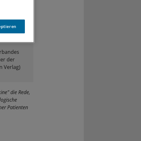
an der
eptieren
 in den
erbandes
ter der
n Verlag)
ine" die Rede,
logische
her Patienten