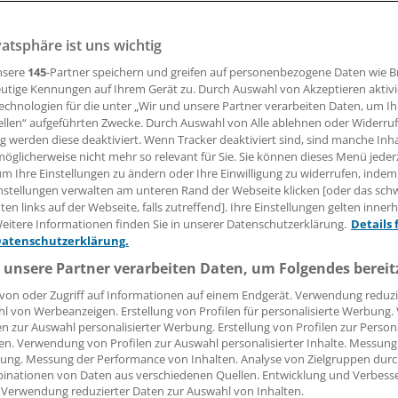
tigung zwischen Männern und Frauen darf nicht heißen, d
enachteiligt werden, sagt Dr. Wolfgang Bühmann, der Spre
vatsphäre ist uns wichtig
des der Deutschen Urologen. Zudem brauchen Männer die
nsere
145
-Partner speichern und greifen auf personenbezogene Daten wie 
tsbewusstsein zu stimulieren.
utige Kennungen auf Ihrem Gerät zu. Durch Auswahl von Akzeptieren aktivi
echnologien für die unter „Wir und unsere Partner verarbeiten Daten, um I
ellen“ aufgeführten Zwecke. Durch Auswahl von Alle ablehnen oder Widerruf
ng werden diese deaktiviert. Wenn Tracker deaktiviert sind, sind manche Inh
r. Thomas Meißner
öglicherweise nicht mehr so relevant für Sie. Sie können dieses Menü jeder
um Ihre Einstellungen zu ändern oder Ihre Einwilligung zu widerrufen, indem
nstellungen verwalten am unteren Rand der Webseite klicken [oder das sc
01.11.2013, 05:40 Uhr
en links auf der Webseite, falls zutreffend]. Ihre Einstellungen gelten inner
eitere Informationen finden Sie in unserer Datenschutzerklärung.
Details 
Datenschutzerklärung.
 unsere Partner verarbeiten Daten, um Folgendes bereit
lfgang Bühmann
von oder Zugriff auf Informationen auf einem Endgerät. Verwendung reduzi
l von Werbeanzeigen. Erstellung von Profilen für personalisierte Werbung
en zur Auswahl personalisierter Werbung. Erstellung von Profilen zur Person
Aktuelle Position:
seit 1992 niedergelass
en. Verwendung von Profilen zur Auswahl personalisierter Inhalte. Messung
Facharzt für Urologie, Andrologie und Me
ung. Messung der Performance von Inhalten. Analyse von Zielgruppen durch
Tumortherapie, seit 2008 in Wenningste
inationen von Daten aus verschiedenen Quellen. Entwicklung und Verbess
 Verwendung reduzierter Daten zur Auswahl von Inhalten.
auf Sylt