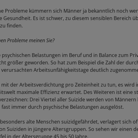
e Probleme kümmern sich Männer ja bekanntlich noch wen
he Gesundheit. Es ist schwer, zu diesem sensiblen Bereich 
zu finden.
hen Probleme meinen Sie?
 psychischen Belastungen im Beruf und in Balance zum Priv
cht größer geworden. So hat zum Beispiel die Zahl der durc
 verursachten Arbeitsunfähigkeitstage deutlich zugenomm
mit der Arbeitsverdichtung pro Zeiteinheit zu tun, es wird i
itswelt maximale Effizienz erwartet. Des Weiteren ist eine 
 verzeichnen: Drei Viertel aller Suizide werden von Männer
ja fast immer durch psychische Belastungen ausgelöst.
besonders alte Menschen suizidgefährdet, verlagert sich of
on Suiziden in jüngere Altersgruppen. So sehen wir einen d
fel in der Altersgruppe 45 bis 50 Jahre.