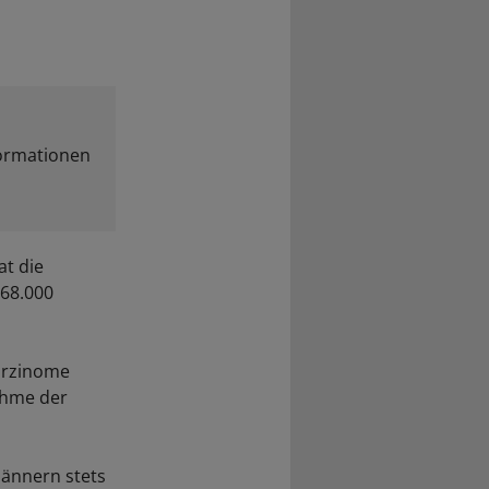
formationen
at die
 68.000
karzinome
nahme der
Männern stets