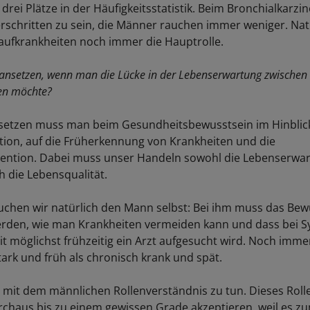
drei Plätze in der Häufigkeitsstatistik. Beim Bronchialkarzi
erschritten zu sein, die Männer rauchen immer weniger. Natü
laufkrankheiten noch immer die Hauptrolle.
nsetzen, wenn man die Lücke in der Lebenserwartung zwische
en möchte?
etzen muss man beim Gesundheitsbewusstsein im Hinblick
ion, auf die Früherkennung von Krankheiten und die
ntion. Dabei muss unser Handeln sowohl die Lebenserwart
h die Lebensqualität.
uchen wir natürlich den Mann selbst: Bei ihm muss das Bew
erden, wie man Krankheiten vermeiden kann und dass bei
t möglichst frühzeitig ein Arzt aufgesucht wird. Noch immer
tark und früh als chronisch krank und spät.
 mit dem männlichen Rollenverständnis zu tun. Dieses Roll
haus bis zu einem gewissen Grade akzeptieren, weil es zu