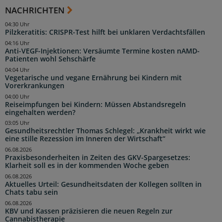
NACHRICHTEN
04:30 Uhr
Pilzkeratitis: CRISPR-Test hilft bei unklaren Verdachtsfällen
04:16 Uhr
Anti-VEGF-Injektionen: Versäumte Termine kosten nAMD-
Patienten wohl Sehschärfe
04:04 Uhr
Vegetarische und vegane Ernährung bei Kindern mit
Vorerkrankungen
04:00 Uhr
Reiseimpfungen bei Kindern: Müssen Abstandsregeln
eingehalten werden?
03:05 Uhr
Gesundheitsrechtler Thomas Schlegel: „Krankheit wirkt wie
eine stille Rezession im Inneren der Wirtschaft“
06.08.2026
Praxisbesonderheiten in Zeiten des GKV-Spargesetzes:
Klarheit soll es in der kommenden Woche geben
06.08.2026
Aktuelles Urteil: Gesundheitsdaten der Kollegen sollten in
Chats tabu sein
06.08.2026
KBV und Kassen präzisieren die neuen Regeln zur
Cannabistherapie