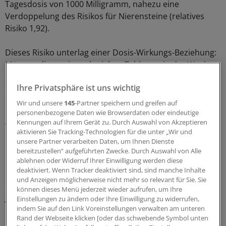
Tagesdosis von 1000 Milligramm, nahezu eine
Verdoppelung des Risikos für Nierensteine (relatives
Risiko 1,92).
Dieses Risiko unterlag einer Dosis-Wirkungs-Beziehung:
Männer, die weniger als sieben Tabletten in der Woche
einnahmen, hatten ein um 66 Prozent erhöhtes
Ihre Privatsphäre ist uns wichtig
Steinrisiko, Männer mit häufigerer Einnahme gar ein um
123 Prozent höheres Risiko, jeweils verglichen mit
Wir und unsere
145
-Partner speichern und greifen auf
Männern, die gänzlich auf die artifizielle Vitaminzufuhr
personenbezogene Daten wie Browserdaten oder eindeutige
Kennungen auf Ihrem Gerät zu. Durch Auswahl von Akzeptieren
verzichteten.
aktivieren Sie Tracking-Technologien für die unter „Wir und
unsere Partner verarbeiten Daten, um Ihnen Dienste
Bei Anwendern hoch dosierter Vitamin-C-Präparate sind
bereitzustellen“ aufgeführten Zwecke. Durch Auswahl von Alle
demnach pro 100.000 Personenjahre 147 erstmalige
ablehnen oder Widerruf Ihrer Einwilligung werden diese
deaktiviert. Wenn Tracker deaktiviert sind, sind manche Inhalte
Nierensteindiagnosen zusätzlich zu erwarten. Das
und Anzeigen möglicherweise nicht mehr so relevant für Sie. Sie
entspricht einer Neudiagnose pro 680 Anwendern und
können dieses Menü jederzeit wieder aufrufen, um Ihre
Jahr.
Einstellungen zu ändern oder Ihre Einwilligung zu widerrufen,
indem Sie auf den Link Voreinstellungen verwalten am unteren
Rand der Webseite klicken [oder das schwebende Symbol unten
Die Studienautoren um Laura Thomas von Karolinska-