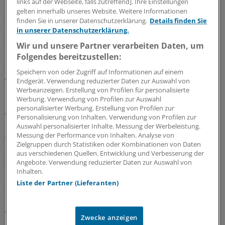
links auf der Webseite, falls zutreffend]. Ihre Einstellungen
Institut in Stockholm weisen allerdings darauf hin, dass
gelten innerhalb unseres Website. Weitere Informationen
der Risikoanstieg nicht notwendig auch für Frauen gilt,
finden Sie in unserer Datenschutzerklärung.
Details finden Sie
in unserer Datenschutzerklärung.
da sie generell seltener Nierenkonkremente entwickeln
als Männer.
Wir und unsere Partner verarbeiten Daten, um
Folgendes bereitzustellen:
Sie betonen außerdem, dass die beobachtete Wirkung
Speichern von oder Zugriff auf Informationen auf einem
von Vitamin C wahrscheinlich abhängig ist von der
Endgerät. Verwendung reduzierter Daten zur Auswahl von
Werbeanzeigen. Erstellung von Profilen für personalisierte
Dosierung und von mit dem Vitamin aufgenommenen
Werbung. Verwendung von Profilen zur Auswahl
Nährstoffen: "Unsere Ergebnisse sollten nicht auf
personalisierter Werbung. Erstellung von Profilen zur
Vitamin C in Lebensmitteln übertragen werden."
Personalisierung von Inhalten. Verwendung von Profilen zur
Auswahl personalisierter Inhalte. Messung der Werbeleistung.
Messung der Performance von Inhalten. Analyse von
Thomas et al. halten zwar eine weitere Bestätigung ihrer
Zielgruppen durch Statistiken oder Kombinationen von Daten
Studiendaten für erforderlich. Trotzdem empfehlen sie
aus verschiedenen Quellen. Entwicklung und Verbesserung der
Angebote. Verwendung reduzierter Daten zur Auswahl von
Zurückhaltung mit Vitamin-C-Präparaten: "Derzeit ist
Inhalten.
kein Nutzen von hochdosiertem Vitamin C belegt. Daher
Liste der Partner (Lieferanten)
erscheint es vernünftig, Patienten dahingehend zu
beraten, dass sie auf solche Hochdosispräparate
verzichten, ganz besonders dann, wenn sie schon
Zwecke anzeigen
einmal Nierensteine hatten."