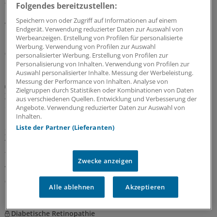
funktionieren, jedoch kommt es auf die Umsetzung an.
Folgendes bereitzustellen:
Ein Kinder- und Jugendmediziner erklärt, wann
Speichern von oder Zugriff auf Informationen auf einem
Veganismus nichts für Kinder ist und wann diese
Endgerät. Verwendung reduzierter Daten zur Auswahl von
Ernährung vorteilhaft sein könnte.
Werbeanzeigen. Erstellung von Profilen für personalisierte
Werbung. Verwendung von Profilen zur Auswahl
07.08.2026
personalisierter Werbung. Erstellung von Profilen zur
Personalisierung von Inhalten. Verwendung von Profilen zur
Auswahl personalisierter Inhalte. Messung der Werbeleistung.
Messung der Performance von Inhalten. Analyse von
Diabetes mellitus
Zielgruppen durch Statistiken oder Kombinationen von Daten
Zusatznutzten für Teplizumab nicht
aus verschiedenen Quellen. Entwicklung und Verbesserung der
quantifizierbar
Angebote. Verwendung reduzierter Daten zur Auswahl von
Inhalten.
Keinen Anhaltspunkt für einen quantifizierbaren
Liste der Partner (Lieferanten)
Zusatznutzen des neu zugelassenen Antidiabetikums
Teplizumab hat der Gemeinsame Bundesausschuss
festgestellt. Für die Bewertung war beobachtendes
Zwecke anzeigen
Abwarten vorgegeben worden.
06.08.2026
Alle ablehnen
Akzeptieren
Diabetische Retinopathie