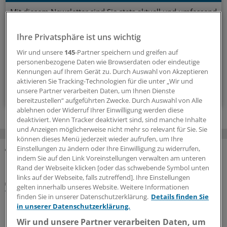
Mit diesem Newsletter sind Sie stets aktuell und umfassend
informiert über Diabetes, Adipositas und verwandte
Themen.
Ihre Privatsphäre ist uns wichtig
Wir und unsere
145
-Partner speichern und greifen auf
personenbezogene Daten wie Browserdaten oder eindeutige
alle 2 Wochen (Donnerstag)
Kennungen auf Ihrem Gerät zu. Durch Auswahl von Akzeptieren
aktivieren Sie Tracking-Technologien für die unter „Wir und
Zum Abonnieren bitte anmelden
unsere Partner verarbeiten Daten, um Ihnen Dienste
bereitzustellen“ aufgeführten Zwecke. Durch Auswahl von Alle
ablehnen oder Widerruf Ihrer Einwilligung werden diese
deaktiviert. Wenn Tracker deaktiviert sind, sind manche Inhalte
und Anzeigen möglicherweise nicht mehr so relevant für Sie. Sie
können dieses Menü jederzeit wieder aufrufen, um Ihre
Einstellungen zu ändern oder Ihre Einwilligung zu widerrufen,
indem Sie auf den Link Voreinstellungen verwalten am unteren
MEHR ZUM THEMA
Rand der Webseite klicken [oder das schwebende Symbol unten
links auf der Webseite, falls zutreffend]. Ihre Einstellungen
Interview
gelten innerhalb unseres Website. Weitere Informationen
Vegetarische und vegane Ernährung bei Kindern
finden Sie in unserer Datenschutzerklärung.
Details finden Sie
mit Vorerkrankungen
in unserer Datenschutzerklärung.
Rein pflanzliche Ernährung bei Heranwachsenden kann
Wir und unsere Partner verarbeiten Daten, um