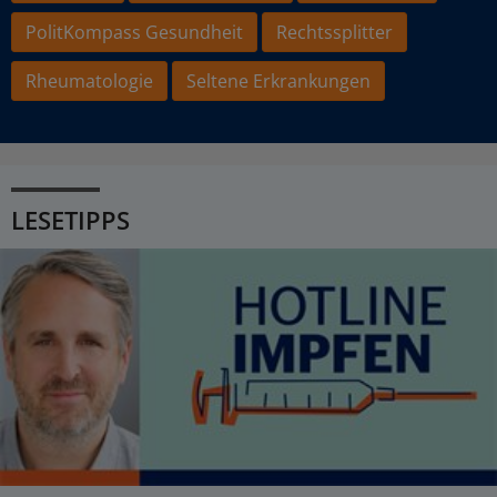
PolitKompass Gesundheit
Rechtssplitter
Rheumatologie
Seltene Erkrankungen
LESETIPPS