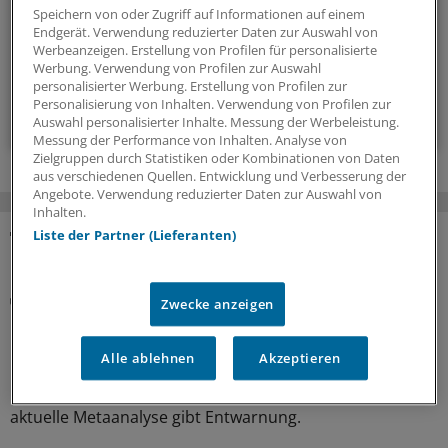
Rheumatologie.
Speichern von oder Zugriff auf Informationen auf einem
Endgerät. Verwendung reduzierter Daten zur Auswahl von
Werbeanzeigen. Erstellung von Profilen für personalisierte
alle 2 Wochen (Dienstag)
Werbung. Verwendung von Profilen zur Auswahl
personalisierter Werbung. Erstellung von Profilen zur
Personalisierung von Inhalten. Verwendung von Profilen zur
Zum Abonnieren bitte anmelden
Auswahl personalisierter Inhalte. Messung der Werbeleistung.
Messung der Performance von Inhalten. Analyse von
Zielgruppen durch Statistiken oder Kombinationen von Daten
aus verschiedenen Quellen. Entwicklung und Verbesserung der
Angebote. Verwendung reduzierter Daten zur Auswahl von
Inhalten.
Liste der Partner (Lieferanten)
MEHR ZUM THEMA
Osteoporose
Zwecke anzeigen
Metaanalyse spricht für Therapie mit
Bisphosphonaten auch nach akuter Fraktur
Alle ablehnen
Akzeptieren
Kann die antiresorptive Wirkung von Osteoporose-
Medikamenten die Frakturheilung beeinträchtigen? Eine
aktuelle Metaanalyse gibt Entwarnung.