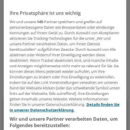
Placebo", erklärt Professor Anna Nilsson von der
Ihre Privatsphäre ist uns wichtig
Universität in Göteburg in einer Mitteilung der
Universität. Die Behandlung mit Probiotika könnte
Wir und unsere
145
-Partner speichern und greifen auf
künftig eine effektive und gut verträgliche Option sein,
personenbezogene Daten wie Browserdaten oder eindeutige
Kennungen auf Ihrem Gerät zu. Durch Auswahl von Akzeptieren
um die Entstehung einer Osteoporose bei älteren
aktivieren Sie Tracking-Technologien für die unter „Wir und
Menschen zu verhindern, heißt es in der Mitteilung.
(ikr)
unsere Partner verarbeiten Daten, um Ihnen Dienste
bereitzustellen“ aufgeführten Zwecke. Durch Auswahl von Alle
ablehnen oder Widerruf Ihrer Einwilligung werden diese
0
deaktiviert. Wenn Tracker deaktiviert sind, sind manche Inhalte
und Anzeigen möglicherweise nicht mehr so relevant für Sie. Sie
Schlagworte:
können dieses Menü jederzeit wieder aufrufen, um Ihre
Einstellungen zu ändern oder Ihre Einwilligung zu widerrufen,
Osteoporose
Endokrinologie
Orthopädie
indem Sie auf den Link Voreinstellungen verwalten am unteren
Rand der Webseite klicken [oder das schwebende Symbol unten
Ihr Newsletter zum Thema
links auf der Webseite, falls zutreffend]. Ihre Einstellungen
gelten innerhalb unseres Website. Weitere Informationen
Rheumatologie
finden Sie in unserer Datenschutzerklärung.
Details finden Sie
in unserer Datenschutzerklärung.
Das Wichtigste zu Skelett- und Weichteilerkrankungen
Wir und unsere Partner verarbeiten Daten, um
Folgendes bereitzustellen:
zusammengefasst: Das bietet unser Newsletter zum Thema