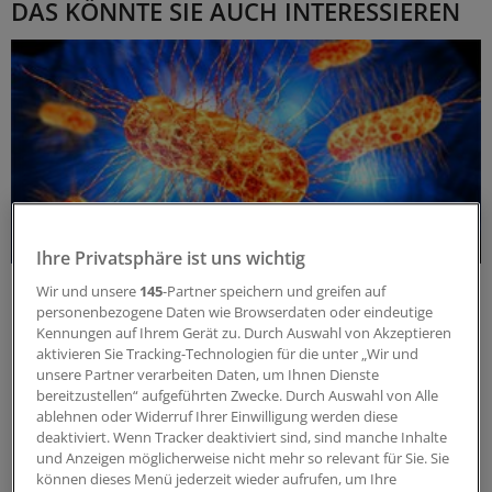
DAS KÖNNTE SIE AUCH INTERESSIEREN
Ihre Privatsphäre ist uns wichtig
Forschungs-Update
Wir und unsere
145
-Partner speichern und greifen auf
Neue Antibiotika-Studie entschlüsselt
personenbezogene Daten wie Browserdaten oder eindeutige
besonderen Wirkmechanismus
Kennungen auf Ihrem Gerät zu. Durch Auswahl von Akzeptieren
aktivieren Sie Tracking-Technologien für die unter „Wir und
Für die Langzeitprophylaxe von Harnwegsinfektionen
unsere Partner verarbeiten Daten, um Ihnen Dienste
sind geringe Resistenzraten und gute Verträglichkeit
bereitzustellen“ aufgeführten Zwecke. Durch Auswahl von Alle
entscheidend. Eine neue Studie zeigt, warum dieses
ablehnen oder Widerruf Ihrer Einwilligung werden diese
deaktiviert. Wenn Tracker deaktiviert sind, sind manche Inhalte
Antibiotikum beides erfüllt.
und Anzeigen möglicherweise nicht mehr so relevant für Sie. Sie
ANZEIGE
|
MIP Pharma GmbH
können dieses Menü jederzeit wieder aufrufen, um Ihre