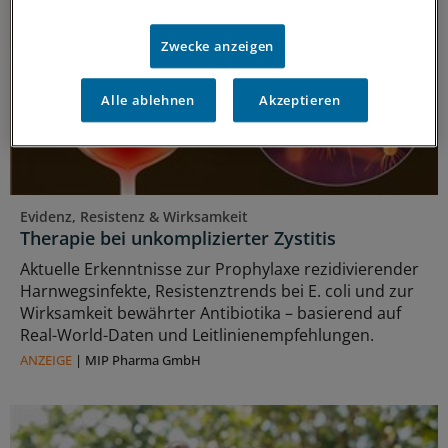
Zwecke anzeigen
Alle ablehnen
Akzeptieren
Evidenz, Resistenz & Wirksamkeit
Therapie bei unkomplizierter Zystitis
Aktuelle Erkenntnisse zur Prophylaxe rezidivierender
Harnwegsinfekte, Resistenztrends bei E. coli und zur
Wirksamkeit bewährter Antibiotika – basierend auf
Real-World-Daten und Leitlinienempfehlungen.
ANZEIGE
|
MIP Pharma GmbH