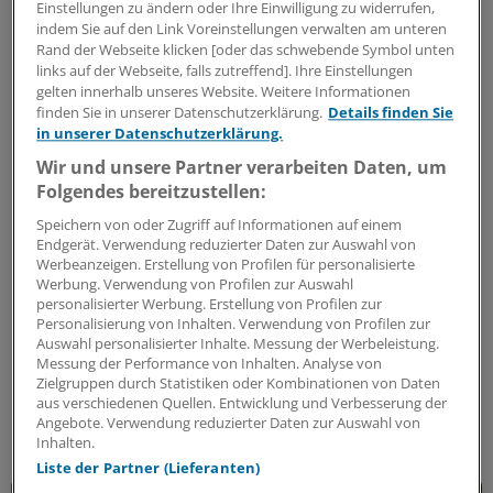
Einstellungen zu ändern oder Ihre Einwilligung zu widerrufen,
indem Sie auf den Link Voreinstellungen verwalten am unteren
Rand der Webseite klicken [oder das schwebende Symbol unten
links auf der Webseite, falls zutreffend]. Ihre Einstellungen
gelten innerhalb unseres Website. Weitere Informationen
finden Sie in unserer Datenschutzerklärung.
Details finden Sie
in unserer Datenschutzerklärung.
Wir und unsere Partner verarbeiten Daten, um
Folgendes bereitzustellen:
Speichern von oder Zugriff auf Informationen auf einem
Endgerät. Verwendung reduzierter Daten zur Auswahl von
Werbeanzeigen. Erstellung von Profilen für personalisierte
Ergänzung EAU-Leitlinie 2026
Werbung. Verwendung von Profilen zur Auswahl
Neue Empfehlung zu HWI und Zystitis
personalisierter Werbung. Erstellung von Profilen zur
Personalisierung von Inhalten. Verwendung von Profilen zur
Die EAU hat ihre HWI-Leitlinie aktualisiert.
Auswahl personalisierter Inhalte. Messung der Werbeleistung.
Änderungen betreffen Klassifikation, Diagnostik und
Messung der Performance von Inhalten. Analyse von
Therapie der Zystitis. Zudem wird ein weiteres
Zielgruppen durch Statistiken oder Kombinationen von Daten
aus verschiedenen Quellen. Entwicklung und Verbesserung der
Antibiotikum als Mittel der 1. Wahl empfohlen.
Angebote. Verwendung reduzierter Daten zur Auswahl von
ANZEIGE
|
MIP Pharma GmbH
Inhalten.
Liste der Partner (Lieferanten)