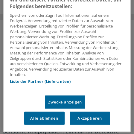
Pneumologie
Dermatologie
Grundlagenforschung
Folgendes bereitzustellen:
Speichern von oder Zugriff auf Informationen auf einem
Endgerät. Verwendung reduzierter Daten zur Auswahl von
Werbeanzeigen. Erstellung von Profilen für personalisierte
Werbung. Verwendung von Profilen zur Auswahl
MEHR ZUM THEMA
personalisierter Werbung. Erstellung von Profilen zur
Personalisierung von Inhalten. Verwendung von Profilen zur
Interview
Auswahl personalisierter Inhalte. Messung der Werbeleistung.
Vegetarische und vegane Ernährung bei Kindern
Messung der Performance von Inhalten. Analyse von
mit Vorerkrankungen
Zielgruppen durch Statistiken oder Kombinationen von Daten
aus verschiedenen Quellen. Entwicklung und Verbesserung der
Rein pflanzliche Ernährung bei Heranwachsenden kann
Angebote. Verwendung reduzierter Daten zur Auswahl von
funktionieren, jedoch kommt es auf die Umsetzung an.
Inhalten.
Ein Kinder- und Jugendmediziner erklärt, wann
Liste der Partner (Lieferanten)
Veganismus nichts für Kinder ist und wann diese
Ernährung vorteilhaft sein könnte.
Zwecke anzeigen
07.08.2026
Alle ablehnen
Akzeptieren
Nahrungsmittelallergien
Seltsame Anaphylaxien: Ein Fall für Detektive