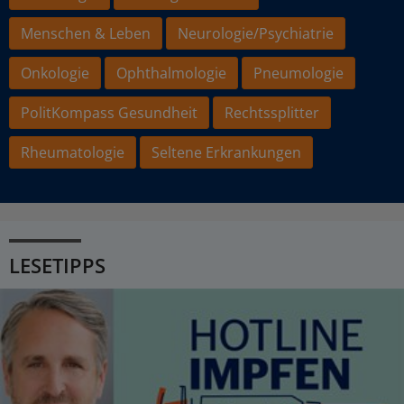
Menschen & Leben
Neurologie/Psychiatrie
Onkologie
Ophthalmologie
Pneumologie
PolitKompass Gesundheit
Rechtssplitter
Rheumatologie
Seltene Erkrankungen
LESETIPPS