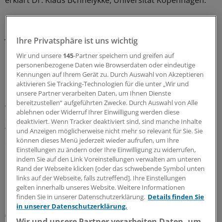
erklärt Dr. Klaus B¢nnelykke, Universität Kopenhagen.
Er leitete die Studie zusammen mit seinen Kollegen
Johannes Waage und Hans Bisgaard von den
Ihre Privatsphäre ist uns wichtig
Copenhagen Prospective Studies on Asthma in
Wir und unsere
145
-Partner speichern und greifen auf
Childhood, kurz COPSAC, an der Universität
personenbezogene Daten wie Browserdaten oder eindeutige
Kopenhagen.
Kennungen auf Ihrem Gerät zu. Durch Auswahl von Akzeptieren
aktivieren Sie Tracking-Technologien für die unter „Wir und
unsere Partner verarbeiten Daten, um Ihnen Dienste
"Allerdings erklären die gefundenen Gene nur teilweise,
bereitzustellen“ aufgeführten Zwecke. Durch Auswahl von Alle
warum so viele Menschen eine allergische Rhinitis
ablehnen oder Widerruf Ihrer Einwilligung werden diese
entwickeln. Ein wichtiger nächster Schritt wird sein, das
deaktiviert. Wenn Tracker deaktiviert sind, sind manche Inhalte
Wechselspiel von Risikogenen und Umwelt zu
und Anzeigen möglicherweise nicht mehr so relevant für Sie. Sie
können dieses Menü jederzeit wieder aufrufen, um Ihre
erforschen", so B¢nnelykke.
(eb/ikr)
Einstellungen zu ändern oder Ihre Einwilligung zu widerrufen,
indem Sie auf den Link Voreinstellungen verwalten am unteren
0
Rand der Webseite klicken [oder das schwebende Symbol unten
links auf der Webseite, falls zutreffend]. Ihre Einstellungen
gelten innerhalb unseres Website. Weitere Informationen
Schlagworte:
finden Sie in unserer Datenschutzerklärung.
Details finden Sie
in unserer Datenschutzerklärung.
Allergien
Atemwegskrankheiten
Asthma/COPD
Wir und unsere Partner verarbeiten Daten, um