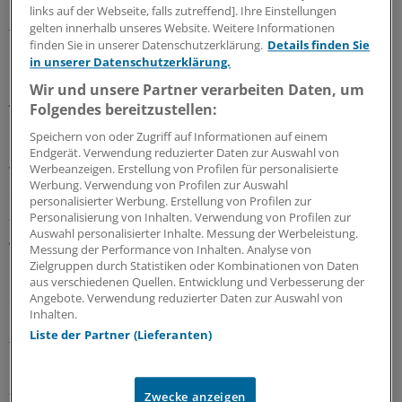
eine SARS-CoV-2-Infektion“ ausgehe. „Das Auftreten von
links auf der Webseite, falls zutreffend]. Ihre Einstellungen
Long-COVID
bei Kindern und Jugendlichen ist bisher
gelten innerhalb unseres Website. Weitere Informationen
nicht quantifizierbar“, so die Kommission.
finden Sie in unserer Datenschutzerklärung.
Details finden Sie
in unserer Datenschutzerklärung.
Impfung nicht als Voraussetzung für
Wir und unsere Partner verarbeiten Daten, um
Teilhabe
Folgendes bereitzustellen:
Speichern von oder Zugriff auf Informationen auf einem
Laut STIKO überwiegen „nach gegenwärtigem
Endgerät. Verwendung reduzierter Daten zur Auswahl von
Werbeanzeigen. Erstellung von Profilen für personalisierte
Wissenstand die Vorteile der Impfung“ das „Risiko von
Werbung. Verwendung von Profilen zur Auswahl
sehr seltenen Impfnebenwirkungen“. „Diese Empfehlung
personalisierter Werbung. Erstellung von Profilen zur
zielt in erster Linie auf den direkten Schutz der
Personalisierung von Inhalten. Verwendung von Profilen zur
Auswahl personalisierter Inhalte. Messung der Werbeleistung.
geimpften Kinder und Jugendlichen vor COVID-19 und
Messung der Performance von Inhalten. Analyse von
den damit assoziierten psychosozialen
Zielgruppen durch Statistiken oder Kombinationen von Daten
Folgeerscheinungen ab“, schreibt die Kommission. Auch
aus verschiedenen Quellen. Entwicklung und Verbesserung der
Angebote. Verwendung reduzierter Daten zur Auswahl von
die
Pädiater hatten am Wochenende gefordert, die
Inhalten.
psychosozialen Folgen
der Pandemie in die Bewertung
Liste der Partner (Lieferanten)
für eine Impfempfehlung einzubeziehen.
„Ein zusätzliches Ziel ist es, dadurch auch indirekte
Zwecke anzeigen