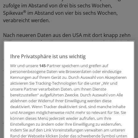
zufolge im Abstand von drei bis sechs Wochen,
®
Spikevax
im Abstand von vier bis sechs Wochen,
verabreicht werden.
Nach neueren Daten aus den USA mit dort knapp zehn
Millionen geimpften Teenagern resümiert die STIKO, die
Myokarditiden müssten „als Impfnebenwirkungen
Ihre Privatsphäre ist uns wichtig
gewertet werden“. Eine „Mehrzahl“ sei zwar
hospitalisiert worden, hätte jedoch unkomplizierte
Wir und unsere
145
-Partner speichern und greifen auf
Verläufe gehabt. Zudem könne auch eine COVID-19 mit
personenbezogene Daten wie Browserdaten oder eindeutige
Kennungen auf Ihrem Gerät zu. Durch Auswahl von Akzeptieren
„Herzbeteiligung“ einhergehen. Auch seien bei
aktivieren Sie Tracking-Technologien für die unter „Wir und
Teenagern nach einer SARS-CoV-2-Infektion
Fälle eines
unsere Partner verarbeiten Daten, um Ihnen Dienste
Pediatric Inflammatory Multisystem Syndrome (PIMS)
bereitzustellen“ aufgeführten Zwecke. Durch Auswahl von Alle
ablehnen oder Widerruf Ihrer Einwilligung werden diese
bekannt.
deaktiviert. Wenn Tracker deaktiviert sind, sind manche Inhalte
und Anzeigen möglicherweise nicht mehr so relevant für Sie. Sie
Hinzu tritt laut STIKO die Delta-Variante, von der in der
können dieses Menü jederzeit wieder aufrufen, um Ihre
vierten Pandemiewelle Modellierungen zufolge „für
Einstellungen zu ändern oder Ihre Einwilligung zu widerrufen,
indem Sie auf den Link Voreinstellungen verwalten am unteren
Kinder und Jugendliche ein deutlich höheres Risiko für
Rand der Webseite klicken [oder das schwebende Symbol unten