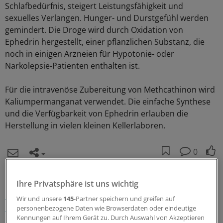
Schlafbedürfnis, steigert Leistungsfähigkeit und
sexuelles Verlangen. Hunger- und Durstgefühl werden
gemindert. Die Droge wird durch Oxidation von
Ephedrin hergestellt, einer pflanzlichen Substanz, die
noch in einigen Arzneien für Hypotonie- oder
Narkolepsie-Patienten enthalten ist.
Für die intravenöse Zubereitung von Methcathinon wird
Kaliumpermanganat verwendet. Die einfache Synthese
und die Verfügbarkeit von Ephedrin erlauben die
Herstellung in vielen kleinen Kellerlaboren.
0
Schlagworte:
Ihre Privatsphäre ist uns wichtig
Morbus Parkinson
Suchtkrankheiten
Wir und unsere
145
-Partner speichern und greifen auf
Neurologie/Psychiatrie
Allgemeinmedizin
personenbezogene Daten wie Browserdaten oder eindeutige
Kennungen auf Ihrem Gerät zu. Durch Auswahl von Akzeptieren