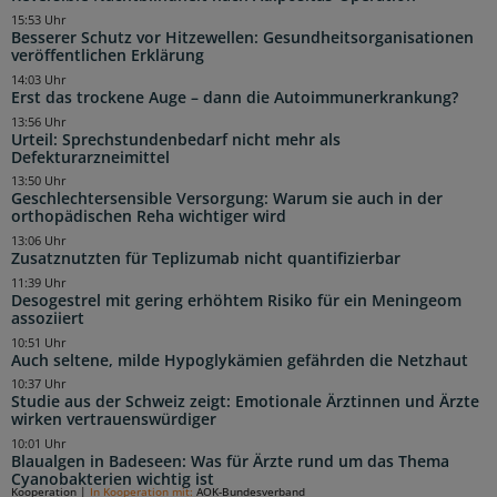
15:53 Uhr
Besserer Schutz vor Hitzewellen: Gesundheitsorganisationen
veröffentlichen Erklärung
14:03 Uhr
Erst das trockene Auge – dann die Autoimmunerkrankung?
13:56 Uhr
Urteil: Sprechstundenbedarf nicht mehr als
Defekturarzneimittel
13:50 Uhr
Geschlechtersensible Versorgung: Warum sie auch in der
orthopädischen Reha wichtiger wird
13:06 Uhr
Zusatznutzten für Teplizumab nicht quantifizierbar
11:39 Uhr
Desogestrel mit gering erhöhtem Risiko für ein Meningeom
assoziiert
10:51 Uhr
Auch seltene, milde Hypoglykämien gefährden die Netzhaut
10:37 Uhr
Studie aus der Schweiz zeigt: Emotionale Ärztinnen und Ärzte
wirken vertrauenswürdiger
10:01 Uhr
Blaualgen in Badeseen: Was für Ärzte rund um das Thema
Cyanobakterien wichtig ist
Kooperation
|
In Kooperation mit:
AOK-Bundesverband