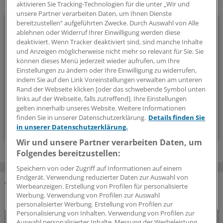
Ihr Newsletter zum Thema
aktivieren Sie Tracking-Technologien für die unter „Wir und
unsere Partner verarbeiten Daten, um Ihnen Dienste
Neurologie/Psychiatrie
bereitzustellen“ aufgeführten Zwecke. Durch Auswahl von Alle
ablehnen oder Widerruf Ihrer Einwilligung werden diese
deaktiviert. Wenn Tracker deaktiviert sind, sind manche Inhalte
Multiple Sklerose, Parkinson, Demenz, Angststörungen und
und Anzeigen möglicherweise nicht mehr so relevant für Sie. Sie
Co: Zu diesem breiten Themenfeld stellen wir Ihnen
können dieses Menü jederzeit wieder aufrufen, um Ihre
Einstellungen zu ändern oder Ihre Einwilligung zu widerrufen,
regelmäßig ein Update zusammen.
indem Sie auf den Link Voreinstellungen verwalten am unteren
Rand der Webseite klicken [oder das schwebende Symbol unten
alle 2 Wochen (Montag)
links auf der Webseite, falls zutreffend]. Ihre Einstellungen
gelten innerhalb unseres Website. Weitere Informationen
finden Sie in unserer Datenschutzerklärung.
Details finden Sie
Zum Abonnieren bitte anmelden
in unserer Datenschutzerklärung.
Wir und unsere Partner verarbeiten Daten, um
Folgendes bereitzustellen:
Speichern von oder Zugriff auf Informationen auf einem
Endgerät. Verwendung reduzierter Daten zur Auswahl von
Werbeanzeigen. Erstellung von Profilen für personalisierte
DAS KÖNNTE SIE AUCH INTERESSIEREN
Werbung. Verwendung von Profilen zur Auswahl
personalisierter Werbung. Erstellung von Profilen zur
Personalisierung von Inhalten. Verwendung von Profilen zur
Auswahl personalisierter Inhalte. Messung der Werbeleistung.