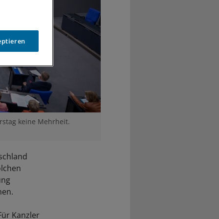
eptieren
rstag keine Mehrheit.
tschland
olchen
ung
hen.
Für Kanzler