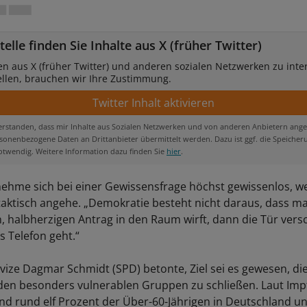
telle finden Sie Inhalte aus X (früher Twitter)
en aus X (früher Twitter) und anderen sozialen Netzwerken zu inte
ellen, brauchen wir Ihre Zustimmung.
verstanden, dass mir Inhalte aus Sozialen Netzwerken und von anderen Anbietern ange
onenbezogene Daten an Drittanbieter übermittelt werden. Dazu ist ggf. die Speicher
otwendig. Weitere Information dazu finden Sie
hier
.
ehme sich bei einer Gewissensfrage höchst gewissenlos, wei
aktisch angehe. „Demokratie besteht nicht daraus, dass m
, halbherzigen Antrag in den Raum wirft, dann die Tür vers
s Telefon geht.“
vize Dagmar Schmidt (SPD) betonte, Ziel sei es gewesen, di
 den besonders vulnerablen Gruppen zu schließen. Laut Im
nd rund elf Prozent der Über-60-Jährigen in Deutschland u