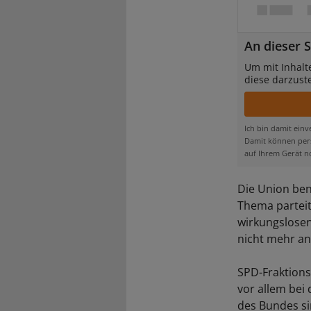
An dieser S
Um mit Inhalt
diese darzust
Ich bin damit ein
Damit können pers
auf Ihrem Gerät n
Die Union ben
Thema parteit
wirkungslosen
nicht mehr an
SPD-Fraktions
vor allem bei
des Bundes si