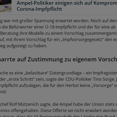
Ampel-Politiker einigen sich auf Komprom
Corona-Impfpflicht
 war mit großer Spannung erwartet worden. Noch auf den 
die Befürworter einer Ü-18-Impfpflicht und der für eine ab 
 Beratung ihre Modelle zu einem Vorschlag zusammengemix
uf, mit ihrem Vorschlag für ein „Impfvorsorgegesetz“ den e
g aufgezeigt zu haben.
arrte auf Zustimmung zu eigenem Vorsch
che es eine „belastbare“ Datengrundlage – ein Impfregiste
r „erste Schritt“ sein, sagte der CDU-Politiker Tino Sorge. J
pfpflicht aufzulegen, die für den Herbst keine „Vorsorge“ sc
end.
chef Rolf Mützenich sagte, die Ampel habe der Union stets d
iss offengehalten. Diese Offerte sei nicht erwidert worde
h daran, dass die 16 Regierungschefs der Länder den Bund 