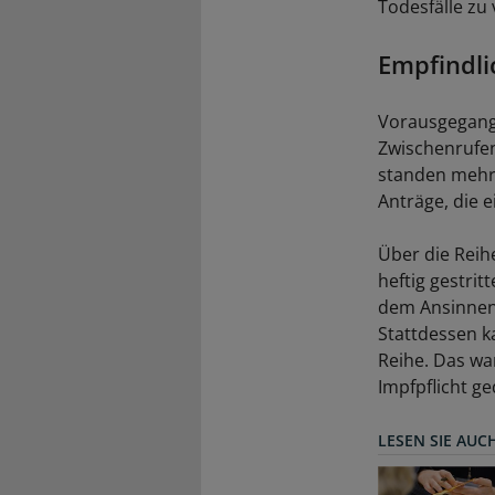
Todesfälle zu 
Empfindli
Vorausgegange
Zwischenrufe
standen mehre
Anträge, die 
Über die Reih
heftig gestri
dem Ansinnen,
Stattdessen k
Reihe. Das wa
Impfpflicht g
LESEN SIE AUC