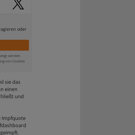
ragieren oder
zeigt werden.
ung von Cookies
l sie das
an einen
chließt und
e Impfquote
pfdashboard
ngeimpft.