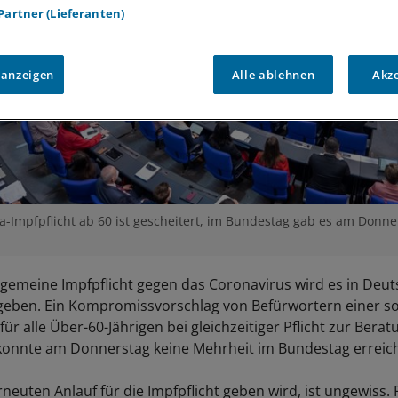
 Partner (Lieferanten)
 anzeigen
Alle ablehnen
Akz
a-Impfpflicht ab 60 ist gescheitert, im Bundestag gab es am Donne
llgemeine Impfpflicht gegen das Coronavirus wird es in Deu
 geben. Ein Kompromissvorschlag von Befürwortern einer s
für alle Über-60-Jährigen bei gleichzeitiger Pflicht zur Berat
konnte am Donnerstag keine Mehrheit im Bundestag erreic
neuten Anlauf für die Impfpflicht geben wird, ist ungewiss. 