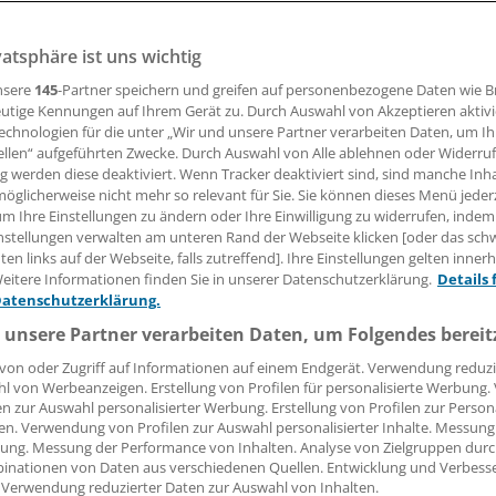
ne Corona-Impfpflicht in Deutschland ist gescheitert. Aus 
s Rufe nach einem neuen Anlauf. Ärztevertreter sprechen
vatsphäre ist uns wichtig
für die Selbstverantwortung der Bürger.
nsere
145
-Partner speichern und greifen auf personenbezogene Daten wie 
utige Kennungen auf Ihrem Gerät zu. Durch Auswahl von Akzeptieren aktivi
echnologien für die unter „Wir und unsere Partner verarbeiten Daten, um I
ellen“ aufgeführten Zwecke. Durch Auswahl von Alle ablehnen oder Widerruf
Hommel
ng werden diese deaktiviert. Wenn Tracker deaktiviert sind, sind manche Inh
öglicherweise nicht mehr so relevant für Sie. Sie können dieses Menü jeder
07.04.2022, 13:19 Uhr
um Ihre Einstellungen zu ändern oder Ihre Einwilligung zu widerrufen, indem
nstellungen verwalten am unteren Rand der Webseite klicken [oder das sc
en links auf der Webseite, falls zutreffend]. Ihre Einstellungen gelten inner
eitere Informationen finden Sie in unserer Datenschutzerklärung.
Details 
Datenschutzerklärung.
 unsere Partner verarbeiten Daten, um Folgendes bereit
von oder Zugriff auf Informationen auf einem Endgerät. Verwendung reduzi
l von Werbeanzeigen. Erstellung von Profilen für personalisierte Werbung
en zur Auswahl personalisierter Werbung. Erstellung von Profilen zur Person
en. Verwendung von Profilen zur Auswahl personalisierter Inhalte. Messung
ung. Messung der Performance von Inhalten. Analyse von Zielgruppen durch
inationen von Daten aus verschiedenen Quellen. Entwicklung und Verbess
 Verwendung reduzierter Daten zur Auswahl von Inhalten.