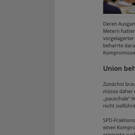
Deren Ausgang
Metern hatten 
vorgelagerter
beharrte dara
Kompromisswe
Union beh
Zunächst brau
müsse daher de
„pauschale“ Im
nicht zielführ
SPD-Fraktions
einen Komprom
erinnerte auc