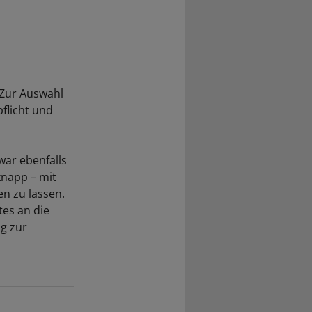
 Zur Auswahl
flicht und
war ebenfalls
knapp – mit
en zu lassen.
tes an die
ng zur