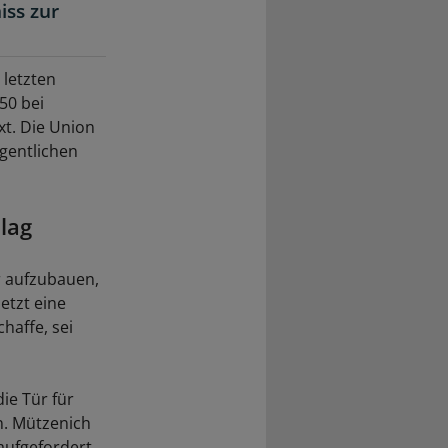
iss zur
letzten
50 bei
t. Die Union
igentlichen
lag
r aufzubauen,
etzt eine
haffe, sei
ie Tür für
n. Mützenich
aufgefordert