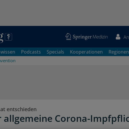
An
swissen
Podcasts
Specials
Kooperationen
Regionen
ävention
at entschieden
r allgemeine Corona-Impfpfli