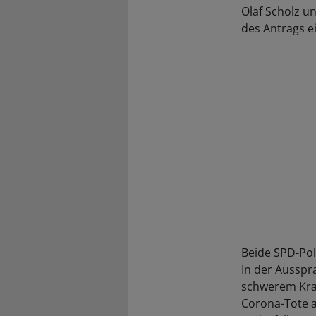
Olaf Scholz u
des Antrags e
Beide SPD-Poli
In der Ausspr
schwerem Kran
Corona-Tote a