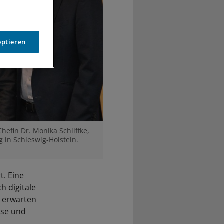
eptieren
efin Dr. Monika Schliffke,
 in Schleswig-Holstein.
. Eine
h digitale
s erwarten
sse und