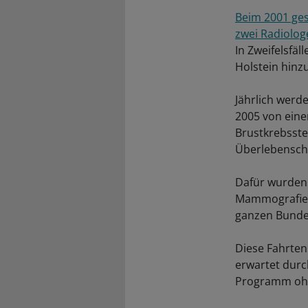
Beim 2001 ge
zwei Radiolo
In Zweifelsfä
Holstein hinz
Jährlich werd
2005 von eine
Brustkrebsste
Überlebenscha
Dafür wurden 
Mammografiea
ganzen Bundes
Diese Fahrten 
erwartet durc
Programm ohn