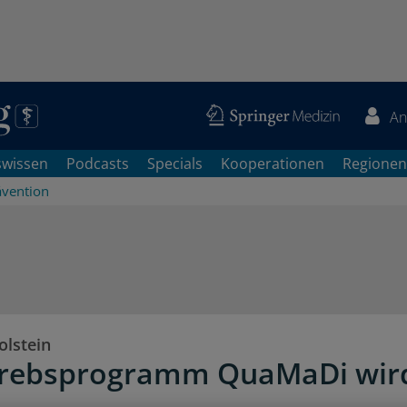
An
swissen
Podcasts
Specials
Kooperationen
Regionen
ävention
olstein
krebsprogramm QuaMaDi wir