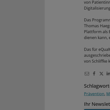
von Patientin
Digitalisierun
Das Programm
Thomas Haeger
Plattform als
dienen kann, 
Das für eQua
ausgeschriebe
von Schliffke 
Schlagwort
Prävention
M
Ihr Newsle