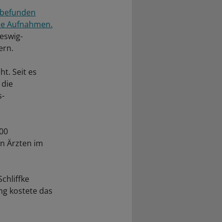
 befunden
de Aufnahmen.
leswig-
ern.
t. Seit es
 die
s-
000
n Ärzten im
chliffke
ng kostete das