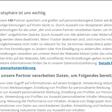
vatsphäre ist uns wichtig
ische Fallakte ersetzt bislang papiergebundene Abläufe durc
che Vorteile versprechen sich die Beteiligten davon?
nsere
145
-Partner speichern und greifen auf personenbezogene Daten wie 
utige Kennungen auf Ihrem Gerät zu. Durch Auswahl von Akzeptieren aktivi
echnologien für die unter „Wir und unsere Partner verarbeiten Daten, um I
ellen“ aufgeführten Zwecke. Durch Auswahl von Alle ablehnen oder Widerruf
nack
ng werden diese deaktiviert. Wenn Tracker deaktiviert sind, sind manche Inh
öglicherweise nicht mehr so relevant für Sie. Sie können dieses Menü jeder
22.01.2020, 15:23 Uhr
um Ihre Einstellungen zu ändern oder Ihre Einwilligung zu widerrufen, indem
nstellungen verwalten am unteren Rand der Webseite klicken [oder das sc
en links auf der Webseite, falls zutreffend]. Ihre Einstellungen gelten inner
eitere Informationen finden Sie in unserer Datenschutzerklärung.
Details 
Datenschutzerklärung.
 unsere Partner verarbeiten Daten, um Folgendes bereit
von oder Zugriff auf Informationen auf einem Endgerät. Verwendung reduzi
l von Werbeanzeigen. Erstellung von Profilen für personalisierte Werbung
en zur Auswahl personalisierter Werbung. Erstellung von Profilen zur Person
en. Verwendung von Profilen zur Auswahl personalisierter Inhalte. Messung
ung. Messung der Performance von Inhalten. Analyse von Zielgruppen durch
inationen von Daten aus verschiedenen Quellen. Entwicklung und Verbess
 Verwendung reduzierter Daten zur Auswahl von Inhalten.