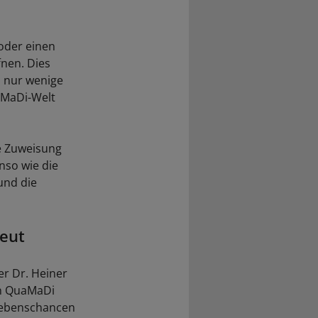
 oder einen
fnen. Dies
l nur wenige
uaMaDi-Welt
ie Zuweisung
nso wie die
und die
reut
r Dr. Heiner
on QuaMaDi
rlebenschancen