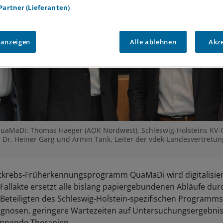
 Partner (Lieferanten)
 anzeigen
Alle ablehnen
Akz
QuaMaDi: Thomas Haeger (AOK Nordwest), Schleswig-Holsteins KV-Ch
Dr. Heiner Garg und Armin Tank, Leiter der vdek-Landesvertretung
krebs-Früherkennungsprogramm QuaMaDi wird digitalisiert
Fallakte ersetzt alle bislang papiergebundenen Abläufe durc
 Beteiligten des Schleswig-Holstein-spezifischen Programm
agnosen, geringere Wartezeiten auf Untersuchungsergebni
innende Therapien.