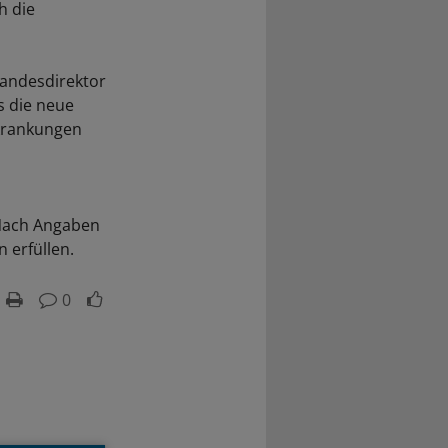
h die
andesdirektor
s die neue
rkrankungen
 Nach Angaben
 erfüllen.
0