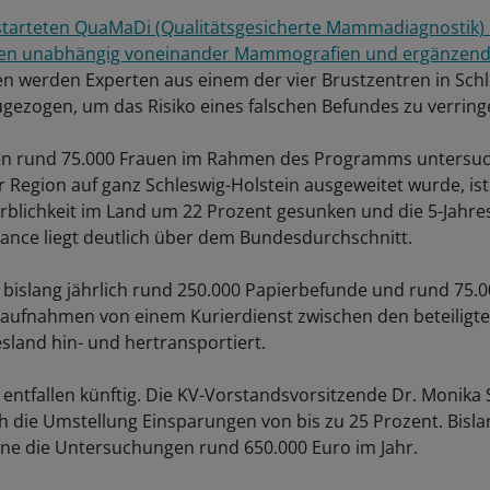
starteten QuaMaDi (Qualitätsgesicherte Mammadiagnostik)
gen unabhängig voneinander Mammografien und ergänzen
llen werden Experten aus einem der vier Brustzentren in Sch
ugezogen, um das Risiko eines falschen Befundes zu verring
en rund 75.000 Frauen im Rahmen des Programms untersuch
r Region auf ganz Schleswig-Holstein ausgeweitet wurde, ist
rblichkeit im Land um 22 Prozent gesunken und die 5-Jahre
nce liegt deutlich über dem Bundesdurchschnitt.
bislang jährlich rund 250.000 Papierbefunde und rund 75.
ufnahmen von einem Kurierdienst zwischen den beteiligte
land hin- und hertransportiert.
entfallen künftig. Die KV-Vorstandsvorsitzende Dr. Monika S
h die Umstellung Einsparungen von bis zu 25 Prozent. Bisla
e die Untersuchungen rund 650.000 Euro im Jahr.