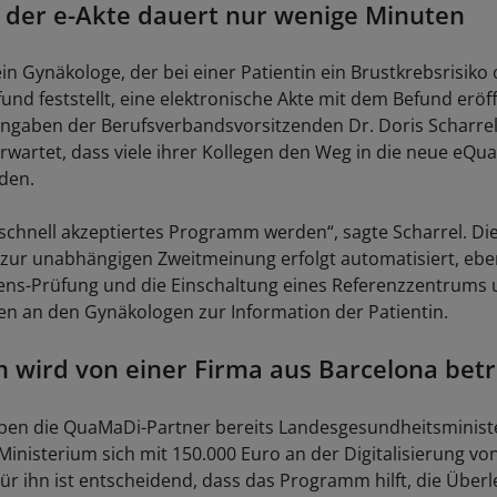
 der e-Akte dauert nur wenige Minuten
in Gynäkologe, der bei einer Patientin ein Brustkrebsrisiko
fund feststellt, eine elektronische Akte mit dem Befund eröf
ngaben der Berufsverbandsvorsitzenden Dr. Doris Scharre
erwartet, dass viele ihrer Kollegen den Weg in die neue eQ
den.
 schnell akzeptiertes Programm werden“, sagte Scharrel. D
zur unabhängigen Zweitmeinung erfolgt automatisiert, ebe
ns-Prüfung und die Einschaltung eines Referenzzentrums 
 an den Gynäkologen zur Information der Patientin.
wird von einer Firma aus Barcelona bet
en die QuaMaDi-Partner bereits Landesgesundheitsministe
Ministerium sich mit 150.000 Euro an der Digitalisierung v
. Für ihn ist entscheidend, dass das Programm hilft, die Übe