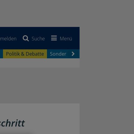
melden
Suche
Menü
Politik & Debatte
Sonderberichte
Newsletter
Jobb
chritt