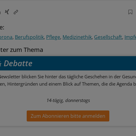
e:
orona
Berufspolitik
Pflege
Medizinethik
Gesellschaft
Impf
tter zum Thema
 & Debatte
ewsletter blicken Sie hinter das tägliche Geschehen in der Gesund
sen, Hintergründen und einem Blick auf Themen, die die Agenda 
14-tägig, donnerstags
Zum Abonnieren bitte anmelden