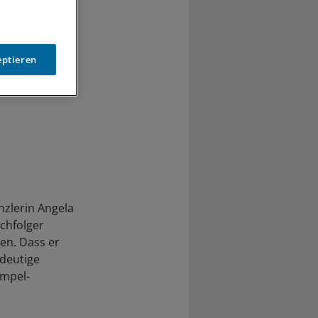
eptieren
nzlerin Angela
achfolger
en. Dass er
ndeutige
Ampel-