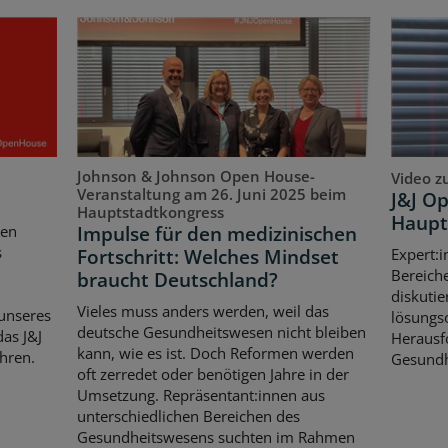
Johnson & Johnson Open House-
Video z
Veranstaltung am 26. Juni 2025 beim
J&J O
Hauptstadtkongress
Haupt
Impulse für den medizinischen
ten
s
Fortschritt: Welches Mindset
Expert:i
Bereich
braucht Deutschland?
diskutie
Vieles muss anders werden, weil das
unseres
lösungso
deutsche Gesundheitswesen nicht bleiben
as J&J
Herausf
kann, wie es ist. Doch Reformen werden
hren.
Gesundh
oft zerredet oder benötigen Jahre in der
Umsetzung. Repräsentant:innen aus
unterschiedlichen Bereichen des
Gesundheitswesens suchten im Rahmen