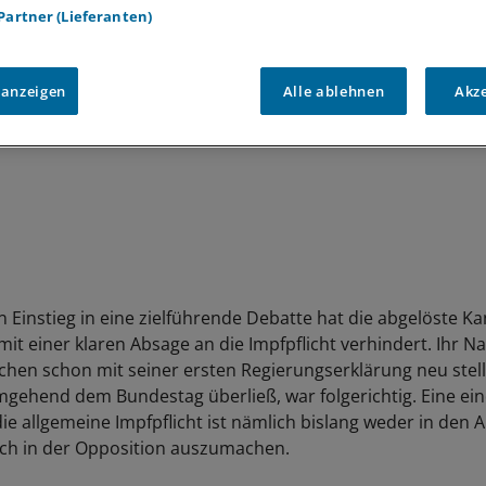
 Partner (Lieferanten)
 anzeigen
Alle ablehnen
Akz
 Einstieg in eine zielführende Debatte hat die abgelöste Ka
it einer klaren Absage an die Impfpflicht verhindert. Ihr N
ichen schon mit seiner ersten Regierungserklärung neu stell
mgehend dem Bundestag überließ, war folgerichtig. Eine ei
ie allgemeine Impfpflicht ist nämlich bislang weder in den 
ch in der Opposition auszumachen.