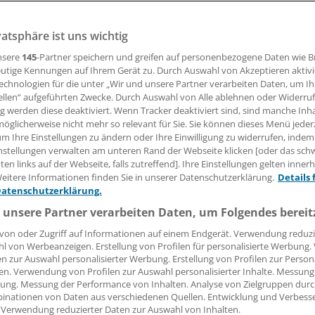
e Corona-Impfpflicht lässt sich nicht wie eine neue Einreis
en. Das dämmert nun auch Kanzler Scholz.
vatsphäre ist uns wichtig
nsere
145
-Partner speichern und greifen auf personenbezogene Daten wie 
utige Kennungen auf Ihrem Gerät zu. Durch Auswahl von Akzeptieren aktivi
echnologien für die unter „Wir und unsere Partner verarbeiten Daten, um I
nno Fricke
ellen“ aufgeführten Zwecke. Durch Auswahl von Alle ablehnen oder Widerruf
ng werden diese deaktiviert. Wenn Tracker deaktiviert sind, sind manche Inh
öglicherweise nicht mehr so relevant für Sie. Sie können dieses Menü jeder
10.01.2022, 14:42 Uhr
um Ihre Einstellungen zu ändern oder Ihre Einwilligung zu widerrufen, indem
nstellungen verwalten am unteren Rand der Webseite klicken [oder das sc
en links auf der Webseite, falls zutreffend]. Ihre Einstellungen gelten inner
eitere Informationen finden Sie in unserer Datenschutzerklärung.
Details 
Datenschutzerklärung.
ue Kanzler die Beharrungskräfte des Bundestages wohl unte
 unsere Partner verarbeiten Daten, um Folgendes bereit
e Impfpflicht wie die von Olaf Scholz geplante gegen COVID-
e Einreiseverordnung kurzfristig aus dem Boden stampfen.
von oder Zugriff auf Informationen auf einem Endgerät. Verwendung reduzi
l von Werbeanzeigen. Erstellung von Profilen für personalisierte Werbung
en zur Auswahl personalisierter Werbung. Erstellung von Profilen zur Person
ng der Organspende und die „Sterbehilfe“-Gesetzgebung s
en. Verwendung von Profilen zur Auswahl personalisierter Inhalte. Messung
den zurückliegenden Legislaturperioden, die zeigen, dass si
ung. Messung der Performance von Inhalten. Analyse von Zielgruppen durch
 gesellschaftlich-ethischen Themen nicht unter Druck setzen
inationen von Daten aus verschiedenen Quellen. Entwicklung und Verbess
 Verwendung reduzierter Daten zur Auswahl von Inhalten.