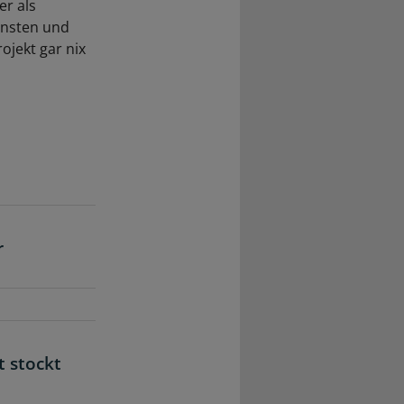
er als
ensten und
ojekt gar nix
r
t stockt