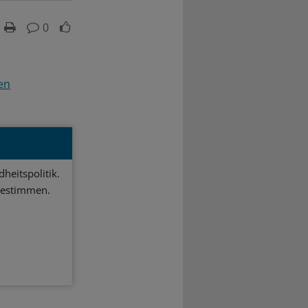
0
en
heitspolitik.
bestimmen.