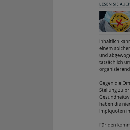
LESEN SIE AUC
Inhaltlich kan
einem solchen
und abgewogen
tatsächlich u
organisierend
Gegen die Omi
Stellung zu br
Gesundheitsve
haben die nied
Impfquoten in
Für den komme