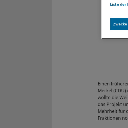
Liste der
Zwecke
Einen früheren
Merkel (CDU) m
wollte die We
das Projekt u
Mehrheit für d
Fraktionen no