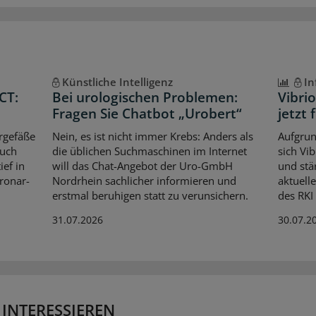
Künstliche Intelligenz
In
CT:
Bei urologischen Problemen:
Vibri
Fragen Sie Chatbot „Urobert“
jetzt 
rgefäße
Nein, es ist nicht immer Krebs: Anders als
Aufgrun
auch
die üblichen Suchmaschinen im Internet
sich Vi
ef in
will das Chat-Angebot der Uro-GmbH
und stär
oronar-
Nordrhein sachlicher informieren und
aktuell
erstmal beruhigen statt zu verunsichern.
des RKI
31.07.2026
30.07.2
 INTERESSIEREN