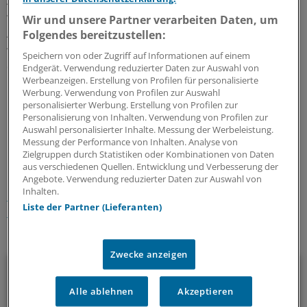
Alle Patienten, die stationär aufgenommen werden,
würden in der zentralen Notaufnahme einen COVID-
Wir und unsere Partner verarbeiten Daten, um
Abstrich erhalten. Bis zum Vorliegen eines Ergebnisses
Folgendes bereitzustellen:
würden sie isoliert. Darüber hinaus werde die Sicherheit
Speichern von oder Zugriff auf Informationen auf einem
durch eine strikte Trennung der Patienten und
Endgerät. Verwendung reduzierter Daten zur Auswahl von
Werbeanzeigen. Erstellung von Profilen für personalisierte
Patientenwege erhöht. Einbett-Zimmer seien als
Werbung. Verwendung von Profilen zur Auswahl
infektiologischer Standard definiert.
(lass)
personalisierter Werbung. Erstellung von Profilen zur
Personalisierung von Inhalten. Verwendung von Profilen zur
Auswahl personalisierter Inhalte. Messung der Werbeleistung.
0
Messung der Performance von Inhalten. Analyse von
Zielgruppen durch Statistiken oder Kombinationen von Daten
aus verschiedenen Quellen. Entwicklung und Verbesserung der
Schlagworte:
Angebote. Verwendung reduzierter Daten zur Auswahl von
Inhalten.
Notfallversorgung
Klinik-Management
Brandenburg
Liste der Partner (Lieferanten)
Corona
Ihr Newsletter zum Thema
Zwecke anzeigen
Politik & Debatte
Alle ablehnen
Akzeptieren
Mit diesem Newsletter blicken Sie hinter das tägliche