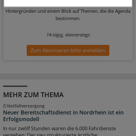
Geschehen in der Gesundheitspolitik. Mit Analysen,
Hintergründen und einem Blick auf Themen, die die Agenda
bestimmen.
14-tägig, donnerstags
Zum Abonnieren bitte anmelden
MEHR ZUM THEMA
Notfallversorgung
Neuer Bereitschaftsdienst in Nordrhein ist ein
Erfolgsmodell
In nur zwölf Stunden waren die 6.000 Fahrdienste
vergeben: Der neu strukturierte ärztliche