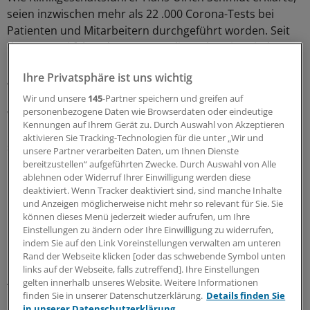
seien inzwischen mehr als 22 .000 Corona-Tests bei
Patienten und Mitarbeitern durchgeführt worden. Seit
dem 13. Mai fahre der Rettungsdienst bereits wieder
medizinische Notfälle der Bereiche Kardiologie,
Ihre Privatsphäre ist uns wichtig
Angiologie, Neurologie, Neurochirurgie, Gefäßchirurgie
in die Zentrale Notaufnahme des Klinikums . Zuvor
Wir und unsere
145
-Partner speichern und greifen auf
personenbezogene Daten wie Browserdaten oder eindeutige
wurden bereits die Bereiche Urologie, Hals-Nasen-
Kennungen auf Ihrem Gerät zu. Durch Auswahl von Akzeptieren
Ohren-, Augenheilkunde, Mund-Kiefer-Gesichtschirurgie
aktivieren Sie Tracking-Technologien für die unter „Wir und
sowie Kinder- und Jugendmedizin wieder für den
unsere Partner verarbeiten Daten, um Ihnen Dienste
Rettungsdienst geöffnet. Weitere Schritte würden nun
bereitzustellen“ aufgeführten Zwecke. Durch Auswahl von Alle
ablehnen oder Widerruf Ihrer Einwilligung werden diese
nach und nach folgen, erstes Zwischenziel sei die
deaktiviert. Wenn Tracker deaktiviert sind, sind manche Inhalte
komplette Wiedereröffnung der Notfallversorgung bis
und Anzeigen möglicherweise nicht mehr so relevant für Sie. Sie
Ende Mai. Die komplette Wiedereröffnung unter
können dieses Menü jederzeit wieder aufrufen, um Ihre
Pandemie-Bedingungen, mit der Konsequenz einer
Einstellungen zu ändern oder Ihre Einwilligung zu widerrufen,
indem Sie auf den Link Voreinstellungen verwalten am unteren
reduzierten Bettenzahl, sei für Ende Juni vorgesehen.
Rand der Webseite klicken [oder das schwebende Symbol unten
links auf der Webseite, falls zutreffend]. Ihre Einstellungen
Abstrich für Patienten
gelten innerhalb unseres Website. Weitere Informationen
finden Sie in unserer Datenschutzerklärung.
Details finden Sie
in unserer Datenschutzerklärung.