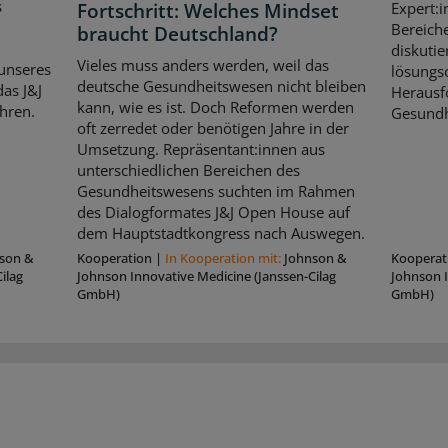
s
Fortschritt: Welches Mindset
Expert:i
Bereich
braucht Deutschland?
diskutie
Vieles muss anders werden, weil das
unseres
lösungso
deutsche Gesundheitswesen nicht bleiben
as J&J
Herausf
kann, wie es ist. Doch Reformen werden
hren.
Gesundh
oft zerredet oder benötigen Jahre in der
Umsetzung. Repräsentant:innen aus
unterschiedlichen Bereichen des
Gesundheitswesens suchten im Rahmen
des Dialogformates J&J Open House auf
dem Hauptstadtkongress nach Auswegen.
son &
Kooperation
|
In Kooperation mit:
Johnson &
Kooperat
ilag
Johnson Innovative Medicine (Janssen-Cilag
Johnson I
GmbH)
GmbH)