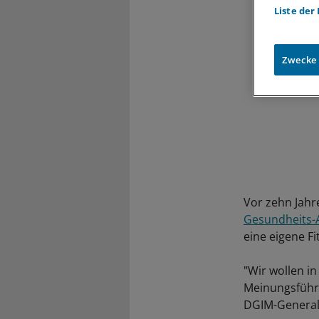
Liste der
Zwecke
Vor zehn Jahr
Gesundheits-
eine eigene F
"Wir wollen i
Meinungsführe
DGIM-General