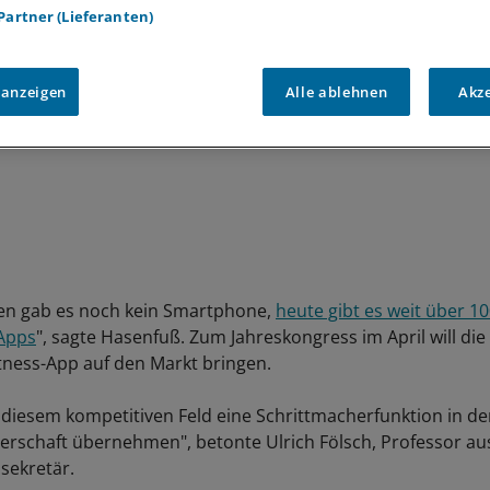
 Partner (Lieferanten)
 anzeigen
Alle ablehnen
Akz
en gab es noch kein Smartphone,
heute gibt es weit über 1
Apps
", sagte Hasenfuß. Zum Jahreskongress im April will di
itness-App auf den Markt bringen.
n diesem kompetitiven Feld eine Schrittmacherfunktion in de
rschaft übernehmen", betonte Ulrich Fölsch, Professor aus
sekretär.