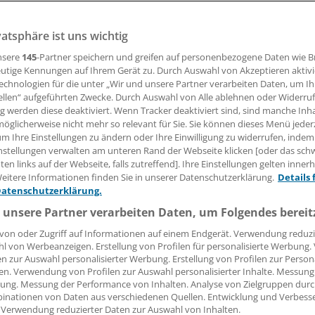
vatsphäre ist uns wichtig
26.02.2016, 10:35 Uhr
nsere
145
-Partner speichern und greifen auf personenbezogene Daten wie 
utige Kennungen auf Ihrem Gerät zu. Durch Auswahl von Akzeptieren aktivi
echnologien für die unter „Wir und unsere Partner verarbeiten Daten, um I
ellen“ aufgeführten Zwecke. Durch Auswahl von Alle ablehnen oder Widerruf
utsche Gesellschaft für Innere Medizin (DGIM) will die digit
ng werden diese deaktiviert. Wenn Tracker deaktiviert sind, sind manche Inh
echnologie verstärkt in der internistischen Behandlung nut
öglicherweise nicht mehr so relevant für Sie. Sie können dieses Menü jeder
um Ihre Einstellungen zu ändern oder Ihre Einwilligung zu widerrufen, indem
Risiko, aber insbesondere auch die Möglichkeiten der digita
nstellungen verwalten am unteren Rand der Webseite klicken [oder das sc
rsitzender Gerd Hasenfuß, Professor am Uniklinikum Gött
en links auf der Webseite, falls zutreffend]. Ihre Einstellungen gelten inner
r Journalisten.
eitere Informationen finden Sie in unserer Datenschutzerklärung.
Details 
Datenschutzerklärung.
sei, die
Ärzte intensiver darüber aufzuklären, wie sie Smart
 unsere Partner verarbeiten Daten, um Folgendes bereit
Apps oder digitale Diagnoseprogramme konkret nutzen kö
von oder Zugriff auf Informationen auf einem Endgerät. Verwendung reduzi
itale Technik eine "bescheidene Rolle" im Alltag der Ärzte. Mi
l von Werbeanzeigen. Erstellung von Profilen für personalisierte Werbung
h jedoch eine neue Kultur und die Ärzteschaft öffne sich zu
en zur Auswahl personalisierter Werbung. Erstellung von Profilen zur Person
en. Verwendung von Profilen zur Auswahl personalisierter Inhalte. Messung
er modernen Technik. "Wir erleben eine dramatisch schnel
ung. Messung der Performance von Inhalten. Analyse von Zielgruppen durch
lung.
inationen von Daten aus verschiedenen Quellen. Entwicklung und Verbess
 Verwendung reduzierter Daten zur Auswahl von Inhalten.