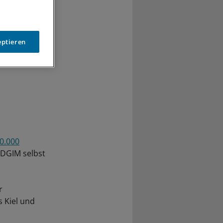
eptieren
00.000
e DGIM selbst
r
 Kiel und