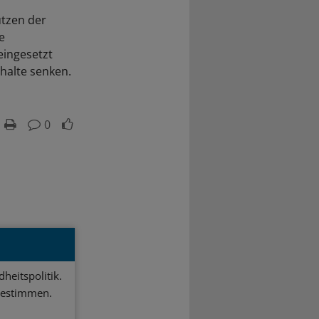
utzen der
e
eingesetzt
halte senken.
0
heitspolitik.
bestimmen.