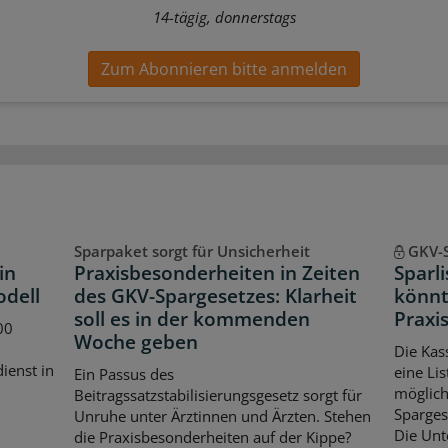
14-tägig, donnerstags
Zum Abonnieren bitte anmelden
Sparpaket sorgt für Unsicherheit
GKV-
in
Praxisbesonderheiten in Zeiten
Sparl
odell
des GKV-Spargesetzes: Klarheit
könnt
soll es in der kommenden
Praxis
00
Woche geben
Die Kas
dienst in
eine Lis
Ein Passus des
möglich
Beitragssatzstabilisierungsgesetz sorgt für
Spargese
Unruhe unter Ärztinnen und Ärzten. Stehen
Die Unt
die Praxisbesonderheiten auf der Kippe?