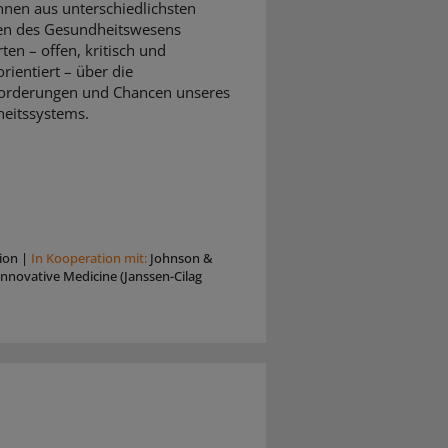
nnen aus unterschiedlichsten
en des Gesundheitswesens
rten – offen, kritisch und
rientiert – über die
orderungen und Chancen unseres
eitssystems.
ion
|
In Kooperation mit:
Johnson &
nnovative Medicine (Janssen-Cilag