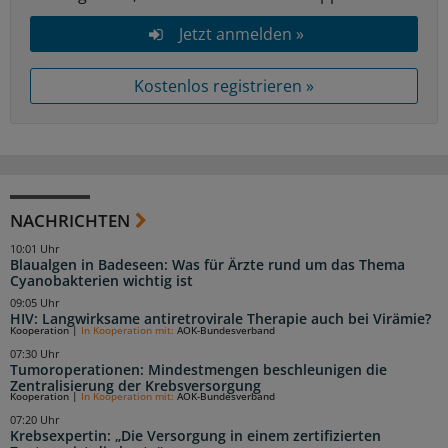
Jetzt anmelden »
Kostenlos registrieren »
NACHRICHTEN
10:01 Uhr
Blaualgen in Badeseen: Was für Ärzte rund um das Thema
Cyanobakterien wichtig ist
09:05 Uhr
HIV: Langwirksame antiretrovirale Therapie auch bei Virämie?
Kooperation
|
In Kooperation mit:
AOK-Bundesverband
07:30 Uhr
Tumoroperationen: Mindestmengen beschleunigen die
Zentralisierung der Krebsversorgung
Kooperation
|
In Kooperation mit:
AOK-Bundesverband
07:20 Uhr
Krebsexpertin: „Die Versorgung in einem zertifizierten