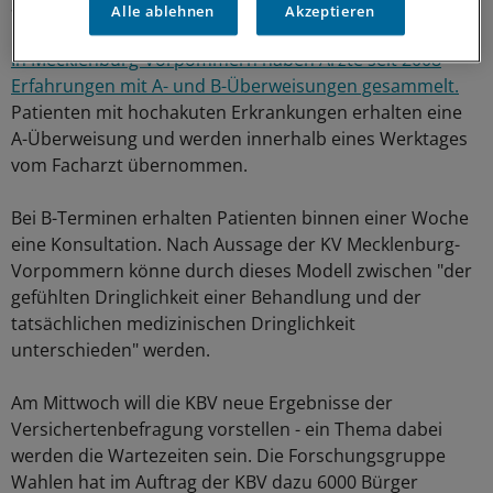
auslösen.
Alle ablehnen
Akzeptieren
In Mecklenburg-Vorpommern haben Ärzte seit 2008
Erfahrungen mit A- und B-Überweisungen gesammelt.
Patienten mit hochakuten Erkrankungen erhalten eine
A-Überweisung und werden innerhalb eines Werktages
vom Facharzt übernommen.
Bei B-Terminen erhalten Patienten binnen einer Woche
eine Konsultation. Nach Aussage der KV Mecklenburg-
Vorpommern könne durch dieses Modell zwischen "der
gefühlten Dringlichkeit einer Behandlung und der
tatsächlichen medizinischen Dringlichkeit
unterschieden" werden.
Am Mittwoch will die KBV neue Ergebnisse der
Versichertenbefragung vorstellen - ein Thema dabei
werden die Wartezeiten sein. Die Forschungsgruppe
Wahlen hat im Auftrag der KBV dazu 6000 Bürger