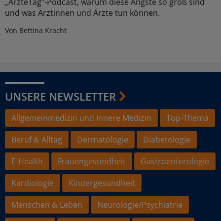
„ÄrzteTag“-Podcast, warum diese Ängste so groß sind
und was Ärztinnen und Ärzte tun können.
Von Bettina Kracht
UNSERE NEWSLETTER
Allgemeinmedizin und Innere Medizin
Top-Thema
Beruf & Alltag
Dermatologie
Diabetologie
E-Health
Frauengesundheit
Gastroenterologie
Kardiologie
Kindergesundheit
Menschen & Leben
Neurologie/Psychiatrie