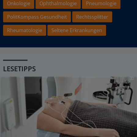
Onkologie
Ophthalmologie
Pneumologie
PolitKompass Gesundheit
Rechtssplitter
Rheumatologie
Seltene Erkrankungen
LESETIPPS