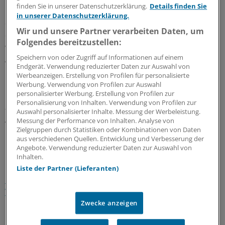
finden Sie in unserer Datenschutzerklärung.
Details finden Sie
Der KBV-Vorsitzende Dr. Andreas Gassen sagte der dpa,
in unserer Datenschutzerklärung.
dass zwei Drittel der Patienten bisher binnen zwei bis
Wir und unsere Partner verarbeiten Daten, um
drei Tagen einen Termin bei ihrem Wunscharzt erhalten
Folgendes bereitzustellen:
würden. Erfolge hingegen eine Verteilung der
Speichern von oder Zugriff auf Informationen auf einem
Arzttermine künftig "rigide" über eine Servicestelle,
Endgerät. Verwendung reduzierter Daten zur Auswahl von
"dann ist die freie Arztwahl plötzlich weg".
Werbeanzeigen. Erstellung von Profilen für personalisierte
Werbung. Verwendung von Profilen zur Auswahl
personalisierter Werbung. Erstellung von Profilen zur
Die langsame Rückzugsbewegung der Koalition dürfte
Personalisierung von Inhalten. Verwendung von Profilen zur
auch dadurch motiviert sein, dass seitens der
Auswahl personalisierter Inhalte. Messung der Werbeleistung.
Ärzteschaft heterogene Signale kommen. Ärzte-
Messung der Performance von Inhalten. Analyse von
Zielgruppen durch Statistiken oder Kombinationen von Daten
Präsident Professor Frank Ulrich Montgomery hatte
aus verschiedenen Quellen. Entwicklung und Verbesserung der
bereits Ende des Jahres das Instrument der
Angebote. Verwendung reduzierter Daten zur Auswahl von
Expressüberweisung in die Diskussion gebracht.
Inhalten.
Liste der Partner (Lieferanten)
Der Deutsche Ärztetag lehnte Ende Mai exakt diesen
Vorschlag als "untaugliches Instrument" ab.
Zwecke anzeigen
Expressüberweisungen schafften neue Bürokratie und
könnten Konflikte zwischen Ärzten und Patienten