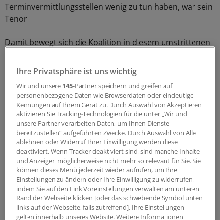
Terminvermittlungsstellen wenig zu tun haben, war sein
Tenor.
Damit bewegt sich die Koalition in diesem umstrittenen
Projekt auf die Ärzteschaft zu. Allerdings steht weiter die
Vier-Wochen-Frist im Raum. Noch im Juni war die
KV
Ihre Privatsphäre ist uns wichtig
Thüringen beim Bundesgesundheitsministerium
Wir und unsere
145
-Partner speichern und greifen auf
vergeblich mit dem Vorschlag aufgelaufen
, die zeitliche
personenbezogene Daten wie Browserdaten oder eindeutige
Vorgabe für einen Termin beim Facharzt solle nur "in
Kennungen auf Ihrem Gerät zu. Durch Auswahl von Akzeptieren
der Regel" gelten.
aktivieren Sie Tracking-Technologien für die unter „Wir und
unsere Partner verarbeiten Daten, um Ihnen Dienste
bereitzustellen“ aufgeführten Zwecke. Durch Auswahl von Alle
Teil des Problems ist auch die geteilte Wahrnehmung
ablehnen oder Widerruf Ihrer Einwilligung werden diese
zwischen KV-Vertretern einerseits und Politikern und
deaktiviert. Wenn Tracker deaktiviert sind, sind manche Inhalte
Kassenvertretern andererseits, wie ausgeprägt
und Anzeigen möglicherweise nicht mehr so relevant für Sie. Sie
können dieses Menü jederzeit wieder aufrufen, um Ihre
Wartezeiten überhaupt sind. Gesundheitsminister
Einstellungen zu ändern oder Ihre Einwilligung zu widerrufen,
Hermann Gröhe ist in Interviews einer klaren Antwort
indem Sie auf den Link Voreinstellungen verwalten am unteren
ausgewichen und hat die Datenlage als "uneinheitlich"
Rand der Webseite klicken [oder das schwebende Symbol unten
bezeichnet.
links auf der Webseite, falls zutreffend]. Ihre Einstellungen
gelten innerhalb unseres Website. Weitere Informationen