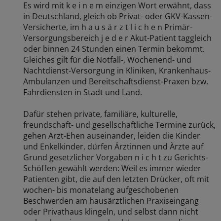
Es wird mit k e i n e m einzigen Wort erwähnt, dass
in Deutschland, gleich ob Privat- oder GKV-Kassen-
Versicherte, im h a u s ä r z t l i c h e n Primär-
Versorgungsbereich j e d e r Akut-Patient taggleich
oder binnen 24 Stunden einen Termin bekommt.
Gleiches gilt für die Notfall-, Wochenend- und
Nachtdienst-Versorgung in Kliniken, Krankenhaus-
Ambulanzen und Bereitschaftsdienst-Praxen bzw.
Fahrdiensten in Stadt und Land.
Dafür stehen private, familiäre, kulturelle,
freundschaft- und gesellschaftliche Termine zurück,
gehen Arzt-Ehen auseinander, leiden die Kinder
und Enkelkinder, dürfen Ärztinnen und Ärzte auf
Grund gesetzlicher Vorgaben n i c h t zu Gerichts-
Schöffen gewählt werden: Weil es immer wieder
Patienten gibt, die auf den letzten Drücker, oft mit
wochen- bis monatelang aufgeschobenen
Beschwerden am hausärztlichen Praxiseingang
oder Privathaus klingeln, und selbst dann nicht