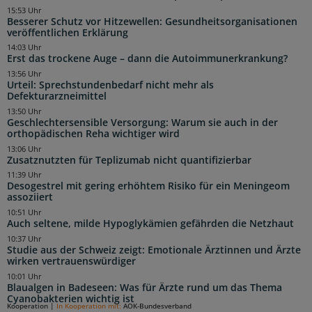
15:53 Uhr
Besserer Schutz vor Hitzewellen: Gesundheitsorganisationen
veröffentlichen Erklärung
14:03 Uhr
Erst das trockene Auge – dann die Autoimmunerkrankung?
13:56 Uhr
Urteil: Sprechstundenbedarf nicht mehr als
Defekturarzneimittel
13:50 Uhr
Geschlechtersensible Versorgung: Warum sie auch in der
orthopädischen Reha wichtiger wird
13:06 Uhr
Zusatznutzten für Teplizumab nicht quantifizierbar
11:39 Uhr
Desogestrel mit gering erhöhtem Risiko für ein Meningeom
assoziiert
10:51 Uhr
Auch seltene, milde Hypoglykämien gefährden die Netzhaut
10:37 Uhr
Studie aus der Schweiz zeigt: Emotionale Ärztinnen und Ärzte
wirken vertrauenswürdiger
10:01 Uhr
Blaualgen in Badeseen: Was für Ärzte rund um das Thema
Cyanobakterien wichtig ist
Kooperation
|
In Kooperation mit:
AOK-Bundesverband