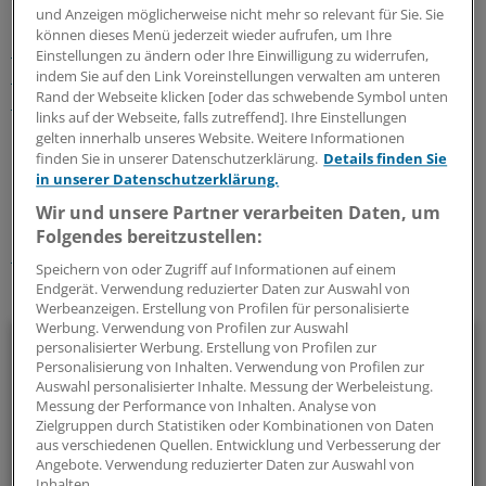
und Anzeigen möglicherweise nicht mehr so relevant für Sie. Sie
können dieses Menü jederzeit wieder aufrufen, um Ihre
Unterdessen hat sich am Wochenende in Schleswig-
Einstellungen zu ändern oder Ihre Einwilligung zu widerrufen,
Holstein die bundesweit zweite Pflegeberufekammer
indem Sie auf den Link Voreinstellungen verwalten am unteren
Rand der Webseite klicken [oder das schwebende Symbol unten
konstituiert.
(iss)
links auf der Webseite, falls zutreffend]. Ihre Einstellungen
gelten innerhalb unseres Website. Weitere Informationen
0
finden Sie in unserer Datenschutzerklärung.
Details finden Sie
in unserer Datenschutzerklärung.
Wir und unsere Partner verarbeiten Daten, um
Schlagworte:
Folgendes bereitzustellen:
Pflege
NRW
Speichern von oder Zugriff auf Informationen auf einem
Endgerät. Verwendung reduzierter Daten zur Auswahl von
Ihr Newsletter zum Thema
Werbeanzeigen. Erstellung von Profilen für personalisierte
Werbung. Verwendung von Profilen zur Auswahl
Politik & Debatte
personalisierter Werbung. Erstellung von Profilen zur
Personalisierung von Inhalten. Verwendung von Profilen zur
Auswahl personalisierter Inhalte. Messung der Werbeleistung.
Mit diesem Newsletter blicken Sie hinter das tägliche
Messung der Performance von Inhalten. Analyse von
Geschehen in der Gesundheitspolitik. Mit Analysen,
Zielgruppen durch Statistiken oder Kombinationen von Daten
Hintergründen und einem Blick auf Themen, die die Agenda
aus verschiedenen Quellen. Entwicklung und Verbesserung der
Angebote. Verwendung reduzierter Daten zur Auswahl von
bestimmen.
Inhalten.