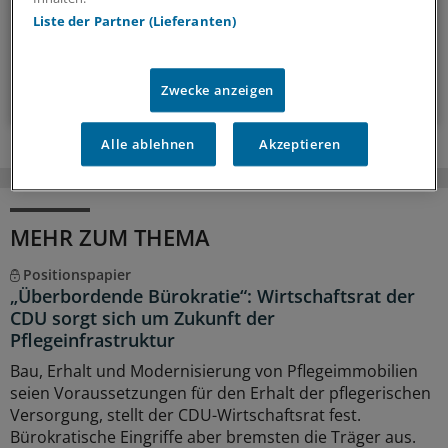
Liste der Partner (Lieferanten)
14-tägig, donnerstags
Zum Abonnieren bitte anmelden
Zwecke anzeigen
Alle ablehnen
Akzeptieren
MEHR ZUM THEMA
Positionspapier
„Überbordende Bürokratie“: Wirtschaftsrat der
CDU sorgt sich um Zukunft der
Pflegeinfrastruktur
Bau, Erhalt und Modernisierung von Pflegeimmobilien
seien Voraussetzungen für den Erhalt der pflegerischen
Versorgung, stellt der CDU-Wirtschaftsrat fest.
Bürokratische Eingriffe aber bremsten die Träger aus.