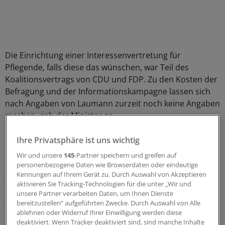
Die Einrichtung einer Interessenvertretung für
Pflegende, falls diese das wünschen, war Teil des
Koalitionsvertrags von CDU und FDP. Zu den Kosten der
Befragung und der Informationskampagne lassen sich
nach Angaben von Laumann zurzeit noch keine Angaben
machen, gab der Minister an.
Mit der Kampagne werde das Ziel verfolgt, alle
Ihre Privatsphäre ist uns wichtig
professionell Pflegenden über die Pflegekammer und
Wir und unsere
145
-Partner speichern und greifen auf
ihre möglichen Aufgaben sowie das bayerische Modell
personenbezogene Daten wie Browserdaten oder eindeutige
Kennungen auf Ihrem Gerät zu. Durch Auswahl von Akzeptieren
des sogenannten Pflegerings zu informieren. Das soll
aktivieren Sie Tracking-Technologien für die unter „Wir und
eine Grundlage für die Entscheidung schaffen. "Deshalb
unsere Partner verarbeiten Daten, um Ihnen Dienste
sollen zum Befragungszeitraum auch die Eckpunkte
bereitzustellen“ aufgeführten Zwecke. Durch Auswahl von Alle
eines möglichen Kammergesetzes transparent und Teil
ablehnen oder Widerruf Ihrer Einwilligung werden diese
deaktiviert. Wenn Tracker deaktiviert sind, sind manche Inhalte
der Information sein", so Laumann.