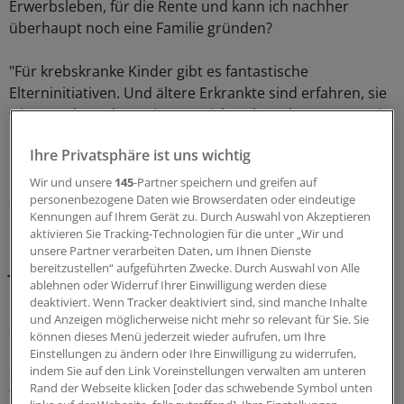
Erwerbsleben, für die Rente und kann ich nachher
überhaupt noch eine Familie gründen?
"Für krebskranke Kinder gibt es fantastische
Elterninitiativen. Und ältere Erkrankte sind erfahren, sie
wissen schon eher, wie man sich wehren kann, wenn ein
Reha-Antrag abgelehnt wird. Die Altersgruppe der 18-
Ihre Privatsphäre ist uns wichtig
bis 39-Jährigen stand dagegen bisher im Schatten der
Hilfsangebote", sagt Frauke Frodl von der "Deutschen
Wir und unsere
145
-Partner speichern und greifen auf
Stiftung für junge Erwachsene mit Krebs", die das Portal
personenbezogene Daten wie Browserdaten oder eindeutige
Kennungen auf Ihrem Gerät zu. Durch Auswahl von Akzeptieren
betreibt.
aktivieren Sie Tracking-Technologien für die unter „Wir und
unsere Partner verarbeiten Daten, um Ihnen Dienste
Junge Menschen nicht alleine lassen
bereitzustellen“ aufgeführten Zwecke. Durch Auswahl von Alle
ablehnen oder Widerruf Ihrer Einwilligung werden diese
deaktiviert. Wenn Tracker deaktiviert sind, sind manche Inhalte
Um die jungen Krebskranken nach der Diagnose nicht
und Anzeigen möglicherweise nicht mehr so relevant für Sie. Sie
allein zu lassen und ihnen geeignete Informationen für
können dieses Menü jederzeit wieder aufrufen, um Ihre
ihre Lebenssituation anzubieten, initiierten Ärzte die
Einstellungen zu ändern oder Ihre Einwilligung zu widerrufen,
Stiftung, die Ende 2014 von der Deutschen Gesellschaft
indem Sie auf den Link Voreinstellungen verwalten am unteren
Rand der Webseite klicken [oder das schwebende Symbol unten
für Hämatologie und Medizinische Onkologie (DGHO)