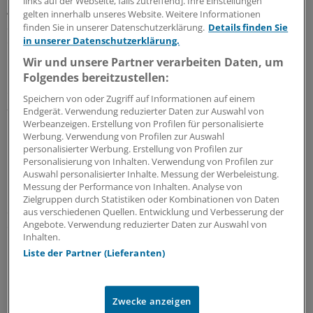
links auf der Webseite, falls zutreffend]. Ihre Einstellungen
gegründet wurde. Schon ein Jahr später, im November
gelten innerhalb unseres Website. Weitere Informationen
2015, ging als erstes Projekt das "Junge Krebsportal"
finden Sie in unserer Datenschutzerklärung.
Details finden Sie
online.
in unserer Datenschutzerklärung.
Wir und unsere Partner verarbeiten Daten, um
Dort haben Betroffene die Möglichkeit, mit
Folgendes bereitzustellen:
ehrenamtlichen Experten schnell in Kontakt zu kommen
Speichern von oder Zugriff auf Informationen auf einem
– sei es über einen Online-Chat, telefonisch oder bei
Endgerät. Verwendung reduzierter Daten zur Auswahl von
Werbeanzeigen. Erstellung von Profilen für personalisierte
Bedarf auch in einem persönlichen Gespräch. "Wir
Werbung. Verwendung von Profilen zur Auswahl
haben mit sozialrechtlichen Fragen angefangen.
personalisierter Werbung. Erstellung von Profilen zur
Inzwischen beraten wir auch zu Veränderungen im
Personalisierung von Inhalten. Verwendung von Profilen zur
Auswahl personalisierter Inhalte. Messung der Werbeleistung.
Hormonhaushalt und zu Immundefekten", sagt
Messung der Performance von Inhalten. Analyse von
Professor Mathias Freund, Kuratoriumsvorsitzender der
Zielgruppen durch Statistiken oder Kombinationen von Daten
Stiftung. Weitere Themenbereiche sind in Arbeit: So soll
aus verschiedenen Quellen. Entwicklung und Verbesserung der
Angebote. Verwendung reduzierter Daten zur Auswahl von
das Portal in Zukunft auch Informationen zu
Inhalten.
kardiologischen Folgeerkrankungen oder zur Fatigue
Liste der Partner (Lieferanten)
bieten.
Die Mitglieder der DGHO-Arbeitsgruppe "Onkologische
Zwecke anzeigen
Rehamedizin" stehen dem Portal als Experten zur