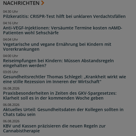
NACHRICHTEN
04:30 Uhr
Pilzkeratitis: CRISPR-Test hilft bei unklaren Verdachtsfällen
04:16 Uhr
Anti-VEGF-Injektionen: Versäumte Termine kosten nAMD-
Patienten wohl Sehschärfe
04:04 Uhr
Vegetarische und vegane Ernährung bei Kindern mit
Vorerkrankungen
04:00 Uhr
Reiseimpfungen bei Kindern: Müssen Abstandsregeln
eingehalten werden?
03:05 Uhr
Gesundheitsrechtler Thomas Schlegel: „Krankheit wirkt wie
eine stille Rezession im Inneren der Wirtschaft“
06.08.2026
Praxisbesonderheiten in Zeiten des GKV-Spargesetzes:
Klarheit soll es in der kommenden Woche geben
06.08.2026
Aktuelles Urteil: Gesundheitsdaten der Kollegen sollten in
Chats tabu sein
06.08.2026
KBV und Kassen präzisieren die neuen Regeln zur
Cannabistherapie